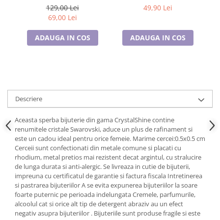
Cadouri pentru Doctori
129,00 Lei
49,90 Lei
Cadouri pentru Sfânta Maria
69,00 Lei
Martisoare
ADAUGA IN COS
ADAUGA IN COS
Descriere
Aceasta sperba bijuterie din gama CrystalShine contine
renumitele cristale Swarovski, aduce un plus de rafinament si
este un cadou ideal pentru orice femeie. Marime cercei:0.5x0.5 cm
Cerceii sunt confectionati din metale comune si placati cu
rhodium, metal pretios mai rezistent decat argintul, cu stralucire
de lunga durata si anti-alergic. Se livreaza in cutie de bijuterii,
impreuna cu certificatul de garantie si factura fiscala Intretinerea
si pastrarea bijuteriilor A se evita expunerea bijuteriilor la soare
foarte puternic pe perioada indelungata Cremele, parfumurile,
alcoolul cat si orice alt tip de detergent abraziv au un efect
negativ asupra bijuteriilor . Bijuteriile sunt produse fragile si este