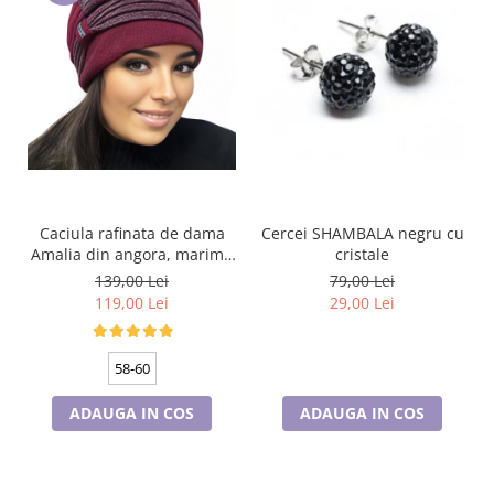
Caciula rafinata de dama
Cercei SHAMBALA negru cu
Amalia din angora, marime
cristale
universala, captuseala din
139,00 Lei
79,00 Lei
polar, culoare bordo AMB20
119,00 Lei
29,00 Lei
58-60
ADAUGA IN COS
ADAUGA IN COS