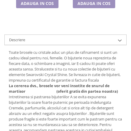
Cadouri pentru Doctori
ADAUGA IN COS
ADAUGA IN COS
Cadouri pentru Sfânta Maria
Martisoare
Descriere
Toate brosele cu cristale aduc un plus de rafinament si sunt un
cadou ideal pentru noi, femeile. O bijuterie noua reprezinta de
fiecare data, o schimbare a imaginii, iar E-cadou iti poate oferi
aceasta sansa. Straluceste si tu cu noua colectie de bijuterii cu
elemente Swarovski Crystal Shine. Se livreaza in cutie de bijuterii,
impreuna cu certificatul de garantie si factura fiscala
La cererea dvs., brosele vor veni insotite de snurul de
martisor
(oferit gratis din partea noastra)
Intretinerea si pastrarea bijuteriilor A se evita expunerea
bijuteriilor la soare foarte puternic pe perioada indelungata
Cremele, parfumurile, alcoolul cat si orice alt tip de detergent
abraziv au un efect negativ asupra bijuteriilor . Bijuteriile sunt
produse fragile si este foarte important cum le pastram pentru ca
acestea sa nu se murdareasca sau sa se deterioreze. Pentru
aceasta, recomandam pastrarea acestora in cutia/ambalajul