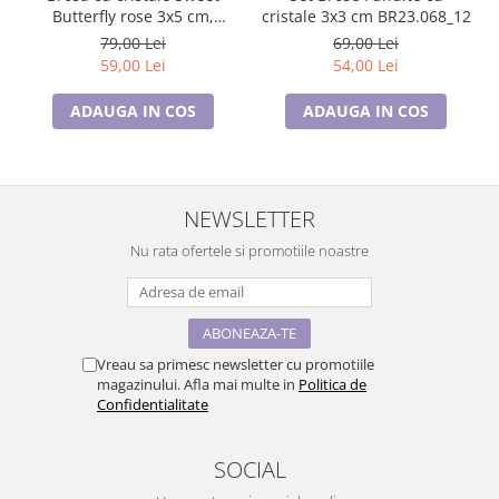
Butterfly rose 3x5 cm,
cristale 3x3 cm BR23.068_12
BR23.015, garantie 6 luni
79,00 Lei
69,00 Lei
59,00 Lei
54,00 Lei
ADAUGA IN COS
ADAUGA IN COS
NEWSLETTER
Nu rata ofertele si promotiile noastre
Vreau sa primesc newsletter cu promotiile
magazinului. Afla mai multe in
Politica de
Confidentialitate
SOCIAL