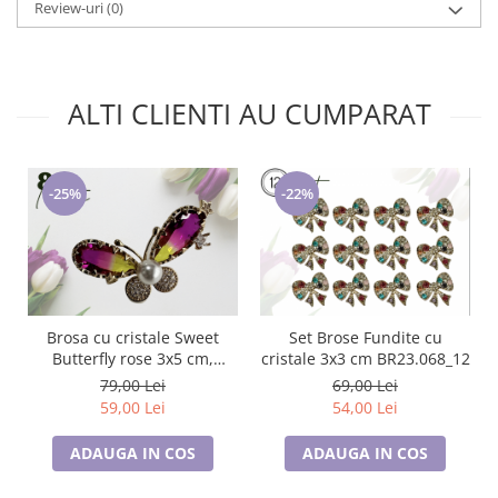
Review-uri
(0)
ALTI CLIENTI AU CUMPARAT
-22%
-25%
Brosa cu cristale Sweet
Set Brose Fundite cu
Butterfly rose 3x5 cm,
cristale 3x3 cm BR23.068_12
BR23.015, garantie 6 luni
79,00 Lei
69,00 Lei
59,00 Lei
54,00 Lei
ADAUGA IN COS
ADAUGA IN COS