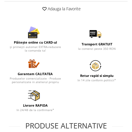
Lenjerii de pat pentru copii
Adauga la Favorite
Cadouri Cuplu
Fashion
Pijamale de CRACIUN
Pijamale de dama
Plătește online cu CARD-ul
Pijamale de barbati
Transport GRATUIT
și primești automat EXTRA-reducere
la comenzi peste 350 RON
Halate si capoate
la comanda ta!
Pijamale
WINTER Collection
Halate si pijamale Family
Garantam CALITATEA
Retur rapid si simplu
Produselor comercializate - Produse
In 14 zile conform politicii*
Incaltaminte
personalizate in atelierul propriu
Seturi elegante femei
Umbrele
Pijamale de copii
Livrare RAPIDA
In 24/48 de la confirmare*
Pijamale BIG SIZE femei
Cadouri ocazii speciale
PRODUSE ALTERNATIVE
Tricouri de craciun