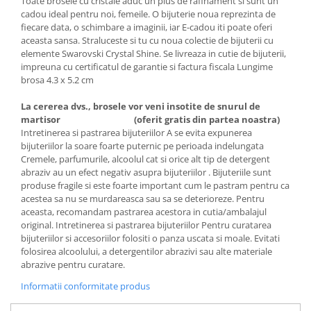
Toate brosele cu cristale aduc un plus de rafinament si sunt un
Cadouri pentru Doctori
cadou ideal pentru noi, femeile. O bijuterie noua reprezinta de
Cadouri pentru Sfânta Maria
fiecare data, o schimbare a imaginii, iar E-cadou iti poate oferi
aceasta sansa. Straluceste si tu cu noua colectie de bijuterii cu
Martisoare
elemente Swarovski Crystal Shine. Se livreaza in cutie de bijuterii,
impreuna cu certificatul de garantie si factura fiscala Lungime
brosa 4.3 x 5.2 cm
La cererea dvs., brosele vor veni insotite de snurul de
martisor
(oferit gratis din partea noastra)
Intretinerea si pastrarea bijuteriilor A se evita expunerea
bijuteriilor la soare foarte puternic pe perioada indelungata
Cremele, parfumurile, alcoolul cat si orice alt tip de detergent
abraziv au un efect negativ asupra bijuteriilor . Bijuteriile sunt
produse fragile si este foarte important cum le pastram pentru ca
acestea sa nu se murdareasca sau sa se deterioreze. Pentru
aceasta, recomandam pastrarea acestora in cutia/ambalajul
original. Intretinerea si pastrarea bijuteriilor Pentru curatarea
bijuteriilor si accesoriilor folositi o panza uscata si moale. Evitati
folosirea alcoolului, a detergentilor abrazivi sau alte materiale
abrazive pentru curatare.
Informatii conformitate produs