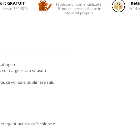
ort GRATUIT
Retu
Produselor comercializate
i peste 350 RON
- Produse personalizate in
In 14 z
atelierul propriu
a atingere
ta cu margele sau strasuri
 ce vor sa-si sublinieze stilul
etergent pentru rufe colorate