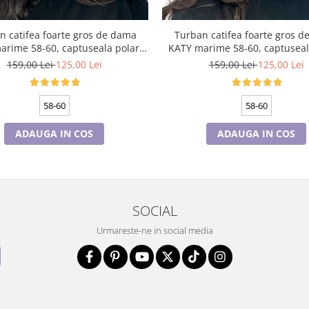
n catifea foarte gros de dama
Turban catifea foarte gros 
arime 58-60, captuseala polar,
KATY marime 58-60, captuseala polar,
culoare gri deschis
culoare bleomarin
159,00 Lei
125,00 Lei
159,00 Lei
125,00 Lei
58-60
58-60
ADAUGA IN COS
ADAUGA IN COS
SOCIAL
Urmareste-ne in social media