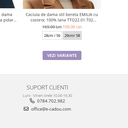
de dama
Caciula de dama stil bereta EMILIA cu
Caciula 
cozoroc 100% lana TTO22.01.T02
unive
Rabionek Polonia
169,00 Lei
109,00 Lei
28cm / 56
29cm/ 58
VEZI VARIANTE
SUPORT CLIENTI
Luni - Vineri orele 10.00-16.30
0784.702.982
office@e-cadou.com