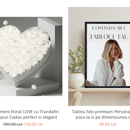
ment Floral LOVE cu Trandafiri
Tablou foto premium Personal
apun Cadou perfect si elegant
poza ta si pe dimensiunea dorita
EC2024
189,00 Lei
150,00 Lei
49,00 Lei