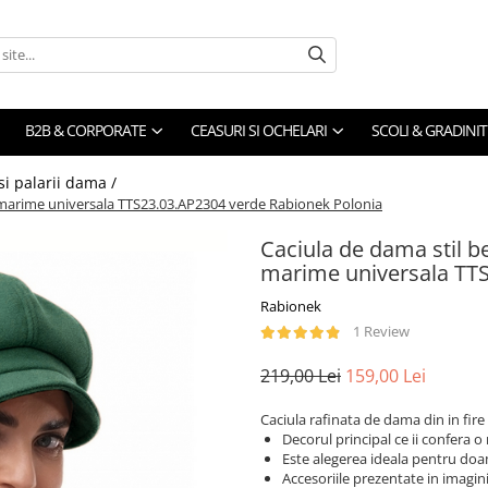
B2B & CORPORATE
CEASURI SI OCHELARI
SCOLI & GRADINIT
 si palarii dama /
a, marime universala TTS23.03.AP2304 verde Rabionek Polonia
Caciula de dama stil be
marime universala TTS
Rabionek
1 Review
219,00 Lei
159,00 Lei
Caciula rafinata de dama din in fire
Decorul principal ce ii confera o
Este alegerea ideala pentru doamn
Accesoriile prezentate in imagini