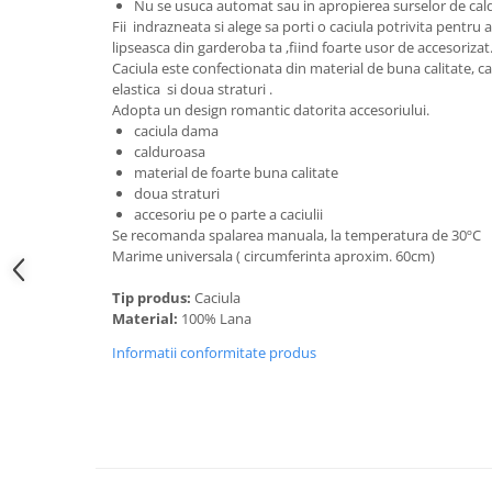
Nu se usuca automat sau in apropierea surselor de cal
Tricouri de cuplu Valentine's Day
Fii indrazneata si alege sa porti o caciula potrivita pentru
Valentine's Day
lipseasca din garderoba ta ,fiind foarte usor de accesorizat
Caciula este confectionata din material de buna calitate, c
Cadouri pentru Bunici
elastica si doua straturi .
Cadouri pentru Nasi si Fini
Adopta un design romantic datorita accesoriului.
Cadouri Craciun
caciula dama
calduroasa
Cadouri pentru Mama
material de foarte buna calitate
Cadouri pentru profesori sau absolventi
doua straturi
accesoriu pe o parte a caciulii
Cadouri Back to school
Se recomanda spalarea manuala, la temperatura de 30ºC
Cadouri de Paște
Marime universala ( circumferinta aproxim. 60cm)
Cadouri Traditionale Romanesti
Tip produs:
Caciula
8 Martie
Material:
100% Lana
Cadouri pentru CUPLU El & Ea
Informatii conformitate produs
Cadouri Iubitori de animale
Cadouri GRAVIDE
Cadouri pentru sportivi
Cadouri Pensionare
Cadouri Colegi, sefi sau angajati