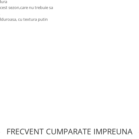
dura
 acest sezon,care nu trebuie sa
.
alduroasa, cu textura putin
FRECVENT CUMPARATE IMPREUNA