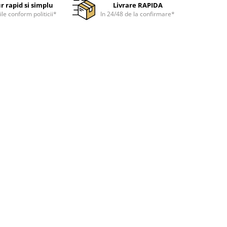
r rapid si simplu
Livrare RAPIDA
ile conform politicii*
In 24/48 de la confirmare*