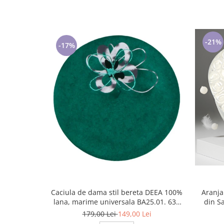
Cadouri pentru Doctori
Cadouri pentru Sfânta Maria
Martisoare
-21%
-17%
Caciula de dama stil bereta DEEA 100%
Aranja
lana, marime universala BA25.01. 630
din S
verde made Polonia
179,00 Lei
149,00 Lei