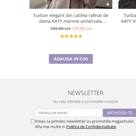
Turban elegant din catifea rafinat de
Turba
dama KATY marime universala,
KATY m
captuseala polar, culoare maro Sequoia
169,00 Lei
125,00 Lei
ADAUGA IN COS
NEWSLETTER
Nu rata ofertele si promotiile noastre
Vreau sa primesc newsletter cu promotiile magazinului.
Afla mai multe in
Politica de Confidentialitate