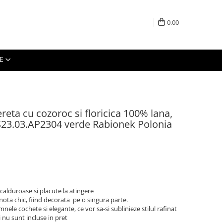
0,00
E
reta cu cozoroc si floricica 100% lana,
23.03.AP2304 verde Rabionek Polonia
 calduroase si placute la atingere
 nota chic, fiind decorata pe o singura parte.
ele cochete si elegante, ce vor sa-si sublinieze stilul rafinat
 nu sunt incluse in pret