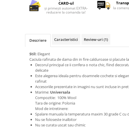
Lenjerii de pat pentru copii
Transp
CARD-ul
la comenz
și primești automat EXTRA-
Cadouri Cuplu
reducere la comanda ta!
Fashion
Pijamale de CRACIUN
Pijamale de dama
Caracteristici
Review-uri
(1)
Descriere
Pijamale de barbati
Halate si capoate
Stil:
Elegant
Pijamale
Caciula rafinata de dama din in fire calduroase si placute l
WINTER Collection
Decorul principal ce ii confera o nota chic, fiind decora
delicate
Halate si pijamale Family
Este alegerea ideala pentru doamnele cochete si elegante,
Incaltaminte
rafinat
Seturi elegante femei
Accesoriile prezentate in imagini nu sunt incluse in pret
Marime:
Universala
Umbrele
Compozitie: 100% Wool
Pijamale de copii
Tara de origine: Polonia
Mod de intretinere:
Pijamale BIG SIZE femei
Spalare manuala la temperatura maxim 30 grade C cu d
Cadouri ocazii speciale
Nu se foloseste inalbitor
Nu se curata uscat sau chimic
Tricouri de craciun