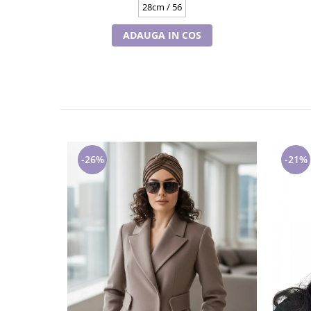
28cm / 56
ADAUGA IN COS
-26%
-21%