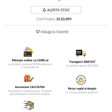
Lenjerii de pat pentru copii
Cadouri Cuplu
ALERTA STOC
Fashion
Cod Produs:
SC23.091
Pijamale de CRACIUN
Pijamale de dama
Adauga la Favorite
Pijamale de barbati
Halate si capoate
Pijamale
WINTER Collection
Plătește online cu CARD-ul
Transport GRATUIT
Halate si pijamale Family
și primești automat EXTRA-reducere
la comenzi peste 350 RON
la comanda ta!
Incaltaminte
Seturi elegante femei
Umbrele
Garantam CALITATEA
Pijamale de copii
Retur rapid si simplu
Produselor comercializate - Produse
In 14 zile conform politicii*
personalizate in atelierul propriu
Pijamale BIG SIZE femei
Cadouri ocazii speciale
Tricouri de craciun