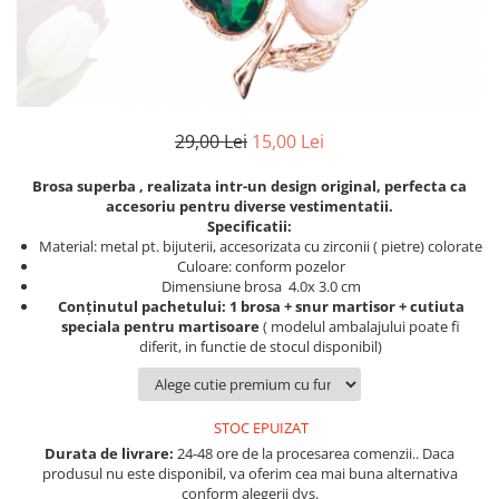
Etichete scolare
Cadouri barbati
Sepci personalizate
Seturi cadou barbati
Seturi cadou barbati portofel si curea
Bannere personalizate scoli si gradinite
Ceasuri pentru EL
Caserole personalizate sandwich
29,00 Lei
15,00 Lei
Cadouri craciun barbati
Saculeti personalizati
Cadouri personalizate barbati
Brosa superba
, realizata intr-un design original, perfecta ca
Sticla de apa personalizata
accesoriu pentru diverse vestimentatii.
Cadouri copii
Specificatii:
Agende si caiete personalizate
Caciuli copii
Material: metal pt. bijuterii, accesorizata cu zirconii ( pietre) colorate
Culoare: conform pozelor
Cadouri copii bebelusi 0+
Dimensiune brosa 4.0x 3.0 cm
Lenjerii de pat Disney
Conținutul pachetului: 1 brosa + snur martisor + cutiuta
speciala pentru martisoare
( modelul ambalajului poate fi
Cadouri copii 1 an
diferit, in functie de stocul disponibil)
Cadouri craciun copii
Colectia Disney
Sticlă pentru apa Personalizată
STOC EPUIZAT
Sepci personalizate
Durata de livrare:
24-48 ore de la procesarea comenzii.. Daca
produsul nu este disponibil, va oferim cea mai buna alternativa
Seturi cadou pentru copii KID's Collection
conform alegerii dvs.