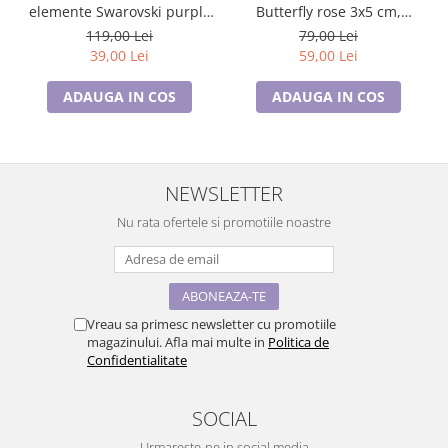
Butterfly rose 3x5 cm,
elemente Swarovski purple
BR23.015, garantie 6 luni
si placata cu aur 18K
79,00 Lei
119,00 Lei
garantie 6 luni
59,00 Lei
39,00 Lei
ADAUGA IN COS
ADAUGA IN COS
NEWSLETTER
Nu rata ofertele si promotiile noastre
Vreau sa primesc newsletter cu promotiile
magazinului. Afla mai multe in
Politica de
Confidentialitate
SOCIAL
Urmareste-ne in social media