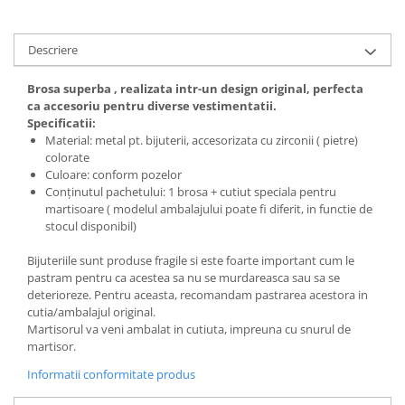
Cadouri pentru Doctori
Cadouri pentru Sfânta Maria
Descriere
Martisoare
Brosa superba
, realizata intr-un design original, perfecta
ca accesoriu pentru diverse vestimentatii.
Specificatii:
Material: metal pt. bijuterii, accesorizata cu zirconii ( pietre)
colorate
Culoare: conform pozelor
Conținutul pachetului: 1 brosa + cutiut speciala pentru
martisoare ( modelul ambalajului poate fi diferit, in functie de
stocul disponibil)
Bijuteriile sunt produse fragile si este foarte important cum le
pastram pentru ca acestea sa nu se murdareasca sau sa se
deterioreze. Pentru aceasta, recomandam pastrarea acestora in
cutia/ambalajul original.
Martisorul va veni ambalat in cutiuta, impreuna cu snurul de
martisor.
Informatii conformitate produs