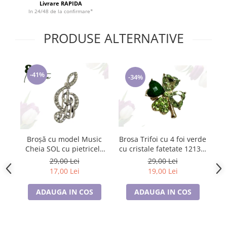
Livrare RAPIDA
Tricouri de cuplu Valentine's Day
In 24/48 de la confirmare*
Valentine's Day
Cadouri pentru Bunici
PRODUSE ALTERNATIVE
Cadouri pentru Nasi si Fini
Cadouri Craciun
Cadouri pentru Mama
-41%
-34%
Cadouri pentru profesori sau absolventi
Cadouri Back to school
Cadouri de Paște
Cadouri Traditionale Romanesti
Brosa Trifoi cu 4 foi verde
Broșă cu model Music
8 Martie
cu cristale fatetate 12134,
Cheia SOL cu pietricele
Cadouri pentru CUPLU El & Ea
cu ambalaj premium
albe, SC23.084
29,00 Lei
29,00 Lei
Cadouri Iubitori de animale
19,00 Lei
17,00 Lei
Cadouri GRAVIDE
ADAUGA IN COS
ADAUGA IN COS
Cadouri pentru sportivi
Cadouri Pensionare
Cadouri Colegi, sefi sau angajati