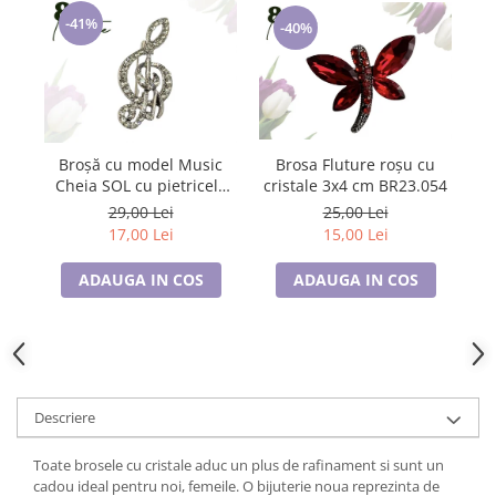
Tricouri de cuplu Valentine's Day
-41%
-40%
Valentine's Day
Cadouri pentru Bunici
Cadouri pentru Nasi si Fini
Cadouri Craciun
Cadouri pentru Mama
Brosa Fluture roșu cu
Broșă cu model Music
cristale 3x4 cm BR23.054
el
Cheia SOL cu pietricele
Cadouri pentru profesori sau absolventi
albe, SC23.084
25,00 Lei
29,00 Lei
Cadouri Back to school
15,00 Lei
17,00 Lei
Cadouri de Paște
Cadouri Traditionale Romanesti
ADAUGA IN COS
ADAUGA IN COS
8 Martie
Cadouri pentru CUPLU El & Ea
Cadouri Iubitori de animale
Cadouri GRAVIDE
Descriere
Cadouri pentru sportivi
Cadouri Pensionare
Toate brosele cu cristale aduc un plus de rafinament si sunt un
Cadouri Colegi, sefi sau angajati
cadou ideal pentru noi, femeile. O bijuterie noua reprezinta de