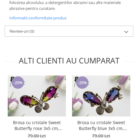
folosirea alcoolului, a detergentilor abrazivi sau alte materiale
abrazive pentru curatare.
Informatii conformitate produs
Review-uri
(0)
ALTI CLIENTI AU CUMPARAT
-25%
-25%
Brosa cu cristale Sweet
Brosa cu cristale Sweet
Butterfly rose 3x5 cm,
Butterfly blue 3x5 cm,
BR23.015, garantie 6 luni
BR23.016, garantie 6 luni
79,00 Lei
79,00 Lei