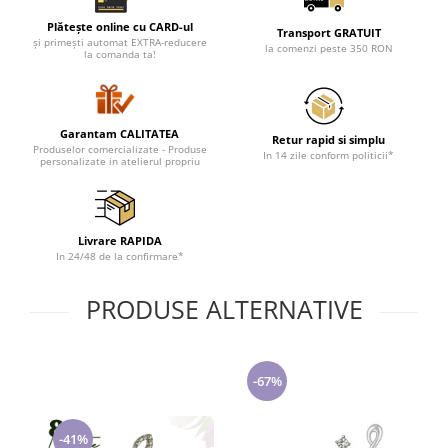
Lenjerii de pat pentru copii
Plătește online cu CARD-ul
Cadouri Cuplu
Transport GRATUIT
și primești automat EXTRA-reducere
la comenzi peste 350 RON
la comanda ta!
Fashion
Pijamale de CRACIUN
Pijamale de dama
Garantam CALITATEA
Retur rapid si simplu
Pijamale de barbati
Produselor comercializate - Produse
In 14 zile conform politicii*
personalizate in atelierul propriu
Halate si capoate
Pijamale
WINTER Collection
Livrare RAPIDA
Halate si pijamale Family
In 24/48 de la confirmare*
Incaltaminte
Seturi elegante femei
PRODUSE ALTERNATIVE
Umbrele
Pijamale de copii
Pijamale BIG SIZE femei
-67%
Cadouri ocazii speciale
Tricouri de craciun
-41%