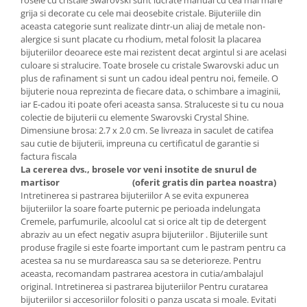
Cadouri pentru Doctori
grija si decorate cu cele mai deosebite cristale. Bijuteriile din
Cadouri pentru Sfânta Maria
aceasta categorie sunt realizate dintr-un aliaj de metale non-
alergice si sunt placate cu rhodium, metal folosit la placarea
Martisoare
bijuteriilor deoarece este mai rezistent decat argintul si are acelasi
culoare si stralucire. Toate brosele cu cristale Swarovski aduc un
plus de rafinament si sunt un cadou ideal pentru noi, femeile. O
bijuterie noua reprezinta de fiecare data, o schimbare a imaginii,
iar E-cadou iti poate oferi aceasta sansa. Straluceste si tu cu noua
colectie de bijuterii cu elemente Swarovski Crystal Shine.
Dimensiune brosa: 2.7 x 2.0 cm. Se livreaza in saculet de catifea
sau cutie de bijuterii, impreuna cu certificatul de garantie si
factura fiscala
La cererea dvs., brosele vor veni insotite de snurul de
martisor
(oferit gratis din partea noastra)
Intretinerea si pastrarea bijuteriilor A se evita expunerea
bijuteriilor la soare foarte puternic pe perioada indelungata
Cremele, parfumurile, alcoolul cat si orice alt tip de detergent
abraziv au un efect negativ asupra bijuteriilor . Bijuteriile sunt
produse fragile si este foarte important cum le pastram pentru ca
acestea sa nu se murdareasca sau sa se deterioreze. Pentru
aceasta, recomandam pastrarea acestora in cutia/ambalajul
original. Intretinerea si pastrarea bijuteriilor Pentru curatarea
bijuteriilor si accesoriilor folositi o panza uscata si moale. Evitati