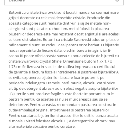
Cadouri pentru Doctori
Cadouri pentru Sfânta Maria
Butonii cu cristale Swarovski sunt lucrati manual cu cea mai mare
Martisoare
grija si decorate cu cele mai deosebite cristale. Produsele din
aceasta categorie sunt realizate dintr-un aliaj de metale non-
alergice si sunt placate cu rhodium, metal folosit la placarea
bijuteriilor deoarece este mai rezistent decat argintul si are acelasi
culoare si stralucire. Butonii cu cristale Swarovski aduc un plus de
rafinament si sunt un cadou ideal pentru orice barbat. O bijuterie
noua reprezinta de fiecare data, o schimbare a imaginii, iar E-
cadou iti poate oferi aceasta sansa cu noua colectie de bijuterii cu
cristale Swarovski Crystal Shine. Dimensiune butoni 1.7x 1.7 x
1.75 cm Se livreaza in saculet de catifea impreuna cu certificatul
de garantie si factura fiscala Intretinerea si pastrarea bijuteriilor A
se evita expunerea bijuteriilor la soare foarte puternic pe
perioada indelungata Cremele, parfumurile, alcoolul cat si orice
alt tip de detergent abraziv au un efect negativ asupra bijuteriilor
. Bijuteriile sunt produse fragile si este foarte important cum le
pastram pentru ca acestea sa nu se murdareasca sau sa se
deterioreze. Pentru aceasta, recomandam pastrarea acestora in
cutia/ambalajul original. Intretinerea si pastrarea bijuteriilor
Pentru curatarea bijuteriilor si accesoriilor folositi o panza uscata
si moale. Evitati folosirea alcoolului, a detergentilor abrazivi sau
alte materiale abrazive pentru curatare.