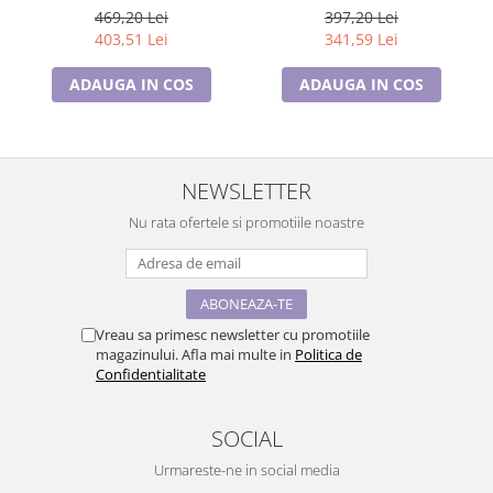
ST.1.10186.4
ST.1.10210.1
469,20 Lei
397,20 Lei
403,51 Lei
341,59 Lei
ADAUGA IN COS
ADAUGA IN COS
NEWSLETTER
Nu rata ofertele si promotiile noastre
Vreau sa primesc newsletter cu promotiile
magazinului. Afla mai multe in
Politica de
Confidentialitate
SOCIAL
Urmareste-ne in social media