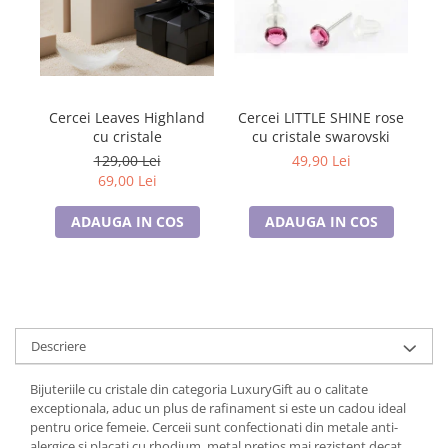
Tricouri de cuplu Valentine's Day
Valentine's Day
Cadouri pentru Bunici
Cadouri pentru Nasi si Fini
Cercei Leaves Highland
Cercei LITTLE SHINE rose
C
Cadouri Craciun
cu cristale
cu cristale swarovski
Cadouri pentru Mama
129,00 Lei
49,90 Lei
Cadouri pentru profesori sau absolventi
69,00 Lei
Cadouri Back to school
ADAUGA IN COS
ADAUGA IN COS
Cadouri de Paște
Cadouri Traditionale Romanesti
8 Martie
Cadouri pentru CUPLU El & Ea
Cadouri Iubitori de animale
Descriere
Cadouri GRAVIDE
Cadouri pentru sportivi
Bijuteriile cu cristale din categoria LuxuryGift au o calitate
Cadouri Pensionare
exceptionala, aduc un plus de rafinament si este un cadou ideal
pentru orice femeie . Cerceii sunt confectionati din metale anti-
Cadouri Colegi, sefi sau angajati
alergice si placati cu rhodium, metal pretios mai rezistent decat