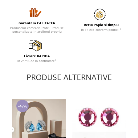
Lenjerii de pat pentru copii
Cadouri Cuplu
Fashion
Garantam CALITATEA
Retur rapid si simplu
Produselor comercializate - Produse
Pijamale de CRACIUN
In 14 zile conform politicii*
personalizate in atelierul propriu
Pijamale de dama
Pijamale de barbati
Halate si capoate
Livrare RAPIDA
Pijamale
In 24/48 de la confirmare*
WINTER Collection
PRODUSE ALTERNATIVE
Halate si pijamale Family
Incaltaminte
Seturi elegante femei
Umbrele
-47%
Pijamale de copii
Pijamale BIG SIZE femei
Cadouri ocazii speciale
Tricouri de craciun