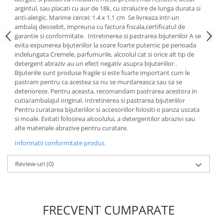
Cadouri pentru Doctori
argintul, sau placati cu aur de 18k, cu stralucire de lunga durata si
Cadouri pentru Sfânta Maria
anti-alergic. Marime cercei: 1.4 x 1.1 cm Se livreaza intr-un
ambalaj deosebit, impreuna cu factura fiscala ,certificatul de
Martisoare
garantie si conformitate. Intretinerea si pastrarea bijuteriilor A se
evita expunerea bijuteriilor la soare foarte puternic pe perioada
indelungata Cremele, parfumurile, alcoolul cat si orice alt tip de
detergent abraziv au un efect negativ asupra bijuteriilor .
Bijuteriile sunt produse fragile si este foarte important cum le
pastram pentru ca acestea sa nu se murdareasca sau sa se
deterioreze. Pentru aceasta, recomandam pastrarea acestora in
cutia/ambalajul original. Intretinerea si pastrarea bijuteriilor
Pentru curatarea bijuteriilor si accesoriilor folositi o panza uscata
si moale. Evitati folosirea alcoolului, a detergentilor abrazivi sau
alte materiale abrazive pentru curatare.
Informatii conformitate produs
Review-uri
(0)
FRECVENT CUMPARATE