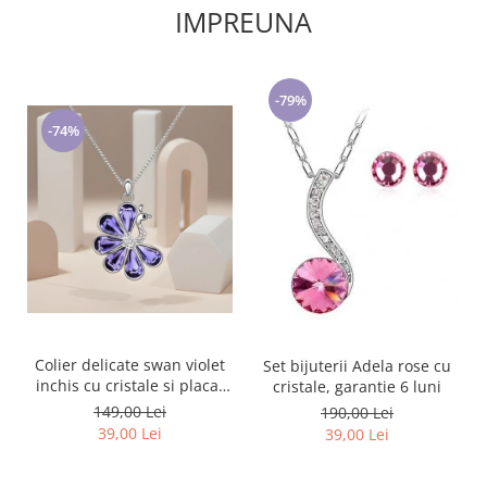
IMPREUNA
-79%
-74%
Colier delicate swan violet
Set bijuterii Adela rose cu
inchis cu cristale si placat
cristale, garantie 6 luni
cu aur
149,00 Lei
190,00 Lei
39,00 Lei
39,00 Lei