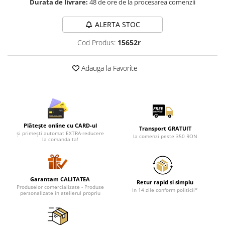
Durata de livrare:
48 de ore de la procesarea comenzii
Lenjerii de pat pentru copii
Cadouri Cuplu
ALERTA STOC
Fashion
Cod Produs:
15652r
Pijamale de CRACIUN
Pijamale de dama
Adauga la Favorite
Pijamale de barbati
Halate si capoate
Pijamale
WINTER Collection
Halate si pijamale Family
Plătește online cu CARD-ul
Transport GRATUIT
și primești automat EXTRA-reducere
la comenzi peste 350 RON
Incaltaminte
la comanda ta!
Seturi elegante femei
Umbrele
Pijamale de copii
Garantam CALITATEA
Retur rapid si simplu
Produselor comercializate - Produse
Pijamale BIG SIZE femei
In 14 zile conform politicii*
personalizate in atelierul propriu
Cadouri ocazii speciale
Tricouri de craciun