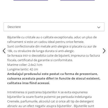
Cadouri pentru Doctori
Cadouri pentru Sfânta Maria
Martisoare
Descriere
Bijuteriile cu cristale au o calitate exceptionala, aduc un plus de
rafinament si este un cadou ideal pentru orice femeie.
Sunt confectionate din metale anti-alergice si placate cu aur de
18k, cu stralucire de lunga durata si anti-alergic.
Se livreaza intr-o deosebita cutie de bijuterii, impreuna cu factura
fiscala, certificatul de garantie si conformitate.
Marime colier: 2.6x2.1cm
Lungime lantic: 42 cm
Ambalajul produsului este postat ca forma de prezentare,
culoarea acestuia poate diferi in functie de stocul existent,
calitatea insa fiind aceeasi.
Intretinerea si pastrarea bijuteriilor A se evita expunerea
bijuteriilor la soare foarte puternic pe perioada indelungata
Cremele, parfumurile, alcoolul cat si orice alt tip de detergent
abraziv au un efect negativ asupra bijuteriilor . Bijuteriile sunt