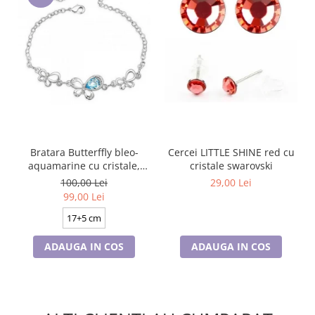
Bratara Butterffly bleo-
Cercei LITTLE SHINE red cu
aquamarine cu cristale,
cristale swarovski
placata cu aur 18K
100,00 Lei
29,00 Lei
99,00 Lei
17+5 cm
ADAUGA IN COS
ADAUGA IN COS