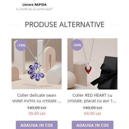
Tricouri de cuplu Valentine's Day
Livrare RAPIDA
In 24/48 de la confirmare*
Valentine's Day
Cadouri pentru Bunici
PRODUSE ALTERNATIVE
Cadouri pentru Nasi si Fini
Cadouri Craciun
Cadouri pentru Mama
-54%
-74%
Cadouri pentru profesori sau absolventi
Cadouri Back to school
Cadouri de Paște
Cadouri Traditionale Romanesti
8 Martie
Cadouri pentru CUPLU El & Ea
Cadouri Iubitori de animale
Colier delicate swan
C
Colier RED HEART cu
violet inchis cu cristale si
bl
cristale, placat cu aur 18k
Cadouri GRAVIDE
placat cu aur
- Accesoriu Luxury al
149,00 Lei
149,00 Lei
Cadouri pentru sportivi
Iubirii
39,00 Lei
69,00 Lei
Cadouri Pensionare
Cadouri Colegi, sefi sau angajati
ADAUGA IN COS
ADAUGA IN COS