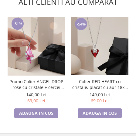
ALTI CLIENTI AU CUMPARAT
-51%
-54%
Colier RED HEART cu
Promo Colier ANGEL DROP
cristale, placat cu aur 18k -
rose cu cristale + cercei
Accesoriu Luxury al Iubirii
asortati CADOU
149,00 Lei
140,00 Lei
69,00 Lei
69,00 Lei
ADAUGA IN COS
ADAUGA IN COS