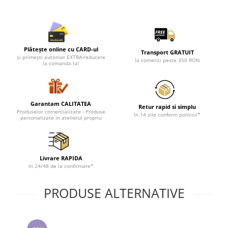
Cadouri pentru Doctori
Cadouri pentru Sfânta Maria
Martisoare
Plătește online cu CARD-ul
Transport GRATUIT
și primești automat EXTRA-reducere
la comenzi peste 350 RON
la comanda ta!
Garantam CALITATEA
Retur rapid si simplu
Produselor comercializate - Produse
In 14 zile conform politicii*
personalizate in atelierul propriu
Livrare RAPIDA
In 24/48 de la confirmare*
PRODUSE ALTERNATIVE