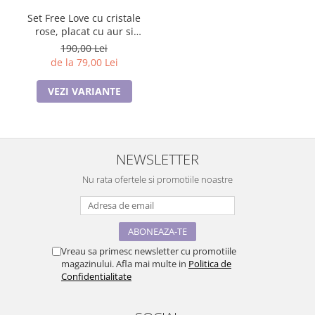
Set Free Love cu cristale
rose, placat cu aur si
garantie 6 luni
190,00 Lei
de la 79,00 Lei
VEZI VARIANTE
NEWSLETTER
Nu rata ofertele si promotiile noastre
Vreau sa primesc newsletter cu promotiile
magazinului. Afla mai multe in
Politica de
Confidentialitate