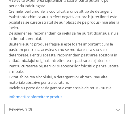
A se evita expunerea bijuteriilor la soare foarte puternic pe
perioada indelungata
Cremele, parfumurile, alcoolul cat si orice alt tip de detergent
/substanta chimica au un efect negativ asupra bijuteriilor si este
posibil sa se curete stratul de aur placat de pe produs (mai ales la
inele).
De asemenea, recomandam ca inelul sa fie purtat doar ziua, nu si
in timpul somnului.
Bijuteriile sunt produse fragile si este foarte important cum le
pastram pentru ca acestea sa nu se murdareasca sau sa se
deterioreze. Pentru aceasta, recomandam pastrarea acestora in
cutia/ambalajul original. Intretinerea si pastrarea bijuteriilor
Pentru curatarea bijuteriilor si accesoriilor folositi o panza uscata
si moale.
Evitati folosirea alcoolului, a detergentilor abrazivi sau alte
materiale abrazive pentru curatare.
Inelele au parte doar de garantia comerciala de retur - 10 zile.
Informatii conformitate produs
Review-uri
(0)