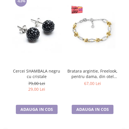
-63%
Cercei SHAMBALA negru
Bratara argintie, Freelook,
cu cristale
pentru dama, din otel
inoxidabil, FRJ.3.3093-4
79,00 Lei
67,00 Lei
29,00 Lei
ADAUGA IN COS
ADAUGA IN COS