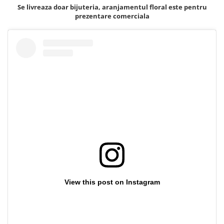
Lenjerii de pat pentru copii
Se livreaza doar bijuteria, aranjamentul floral este pentru
Cadouri Cuplu
prezentare comerciala
Fashion
Pijamale de CRACIUN
Pijamale de dama
Pijamale de barbati
Halate si capoate
Pijamale
WINTER Collection
Halate si pijamale Family
Incaltaminte
Seturi elegante femei
Umbrele
Pijamale de copii
View this post on Instagram
Pijamale BIG SIZE femei
Cadouri ocazii speciale
Tricouri de craciun