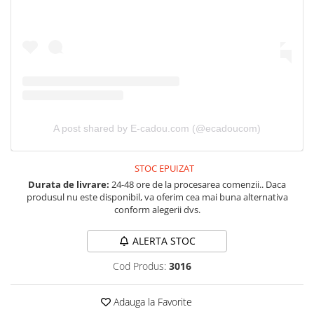
Tricouri de cuplu Valentine's Day
Valentine's Day
Cadouri pentru Bunici
Cadouri pentru Nasi si Fini
Cadouri Craciun
Cadouri pentru Mama
Cadouri pentru profesori sau absolventi
A post shared by E-cadou.com (@ecadoucom)
Cadouri Back to school
Cadouri de Paște
STOC EPUIZAT
Cadouri Traditionale Romanesti
Durata de livrare:
24-48 ore de la procesarea comenzii.. Daca
8 Martie
produsul nu este disponibil, va oferim cea mai buna alternativa
conform alegerii dvs.
Cadouri pentru CUPLU El & Ea
Cadouri Iubitori de animale
ALERTA STOC
Cadouri GRAVIDE
Cadouri pentru sportivi
Cod Produs:
3016
Cadouri Pensionare
Adauga la Favorite
Cadouri Colegi, sefi sau angajati