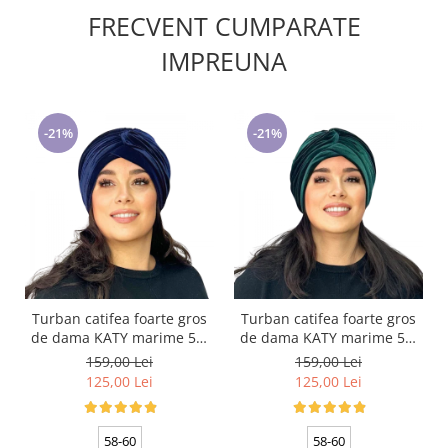
FRECVENT CUMPARATE
IMPREUNA
-21%
-21%
Turban catifea foarte gros
Turban catifea foarte gros
de dama KATY marime 58-
de dama KATY marime 58-
60, captuseala polar,
60, captuseala polar,
159,00 Lei
159,00 Lei
culoare bleomarin
culoare verde emerald
125,00 Lei
125,00 Lei
58-60
58-60