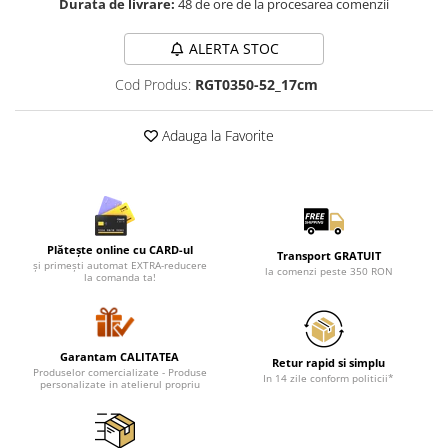
Durata de livrare:
48 de ore de la procesarea comenzii
Lenjerii de pat pentru copii
Cadouri Cuplu
ALERTA STOC
Fashion
Cod Produs:
RGT0350-52_17cm
Pijamale de CRACIUN
Pijamale de dama
Adauga la Favorite
Pijamale de barbati
Halate si capoate
Pijamale
WINTER Collection
Halate si pijamale Family
Plătește online cu CARD-ul
Transport GRATUIT
și primești automat EXTRA-reducere
la comenzi peste 350 RON
Incaltaminte
la comanda ta!
Seturi elegante femei
Umbrele
Pijamale de copii
Garantam CALITATEA
Retur rapid si simplu
Produselor comercializate - Produse
Pijamale BIG SIZE femei
In 14 zile conform politicii*
personalizate in atelierul propriu
Cadouri ocazii speciale
Tricouri de craciun