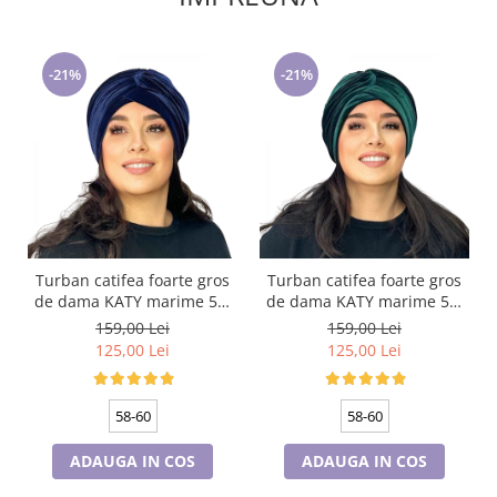
-21%
-21%
Turban catifea foarte gros
Turban catifea foarte gros
de dama KATY marime 58-
de dama KATY marime 58-
60, captuseala polar,
60, captuseala polar,
159,00 Lei
159,00 Lei
culoare bleomarin
culoare verde emerald
125,00 Lei
125,00 Lei
58-60
58-60
ADAUGA IN COS
ADAUGA IN COS