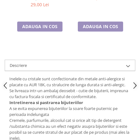
Cadouri pentru Doctori
29,00 Lei
Cadouri pentru Sfânta Maria
Martisoare
ADAUGA IN COS
ADAUGA IN COS
Descriere
Inelele cu cristale sunt confectionate din metale anti-alergice si
placate cu AUR 18K, cu stralucire de lunga durata si anti-alergic.
Se livreaza intr-un ambalaj deosebit - cutie de bijuterii, impreuna
cu factura fiscala si certificatul de conformitate.
Intretinerea si pastrarea bijuteriilor
A se evita expunerea bijuteriilor la soare foarte puternic pe
perioada indelungata
Cremele, parfumurile, alcoolul cat si orice alt tip de detergent
/substanta chimica au un efect negativ asupra bijuteriilor si este
posibil sa se curete stratul de aur placat de pe produs (mai ales la
inele).