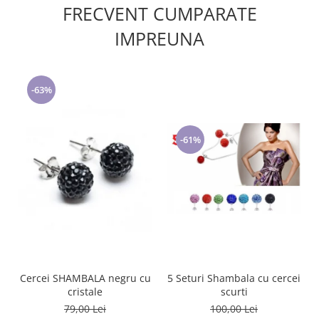
FRECVENT CUMPARATE
IMPREUNA
-63%
-61%
5 Seturi Shambala cu cercei
Cercei SHAMBALA negru cu
scurti
cristale
100,00 Lei
79,00 Lei