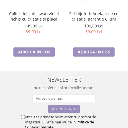
Colier delicate swan violet
Set bijuterii Adela rose cu
inchis cu cristale si placat
cristale, garantie 6 luni
cu aur
149,00 Lei
190,00 Lei
39,00 Lei
39,00 Lei
ADAUGA IN COS
ADAUGA IN COS
NEWSLETTER
Nu rata ofertele si promotiile noastre
Vreau sa primesc newsletter cu promotiile
magazinului. Afla mai multe in
Politica de
Confidentialitate