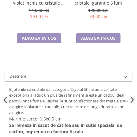
Cadouri pentru Doctori
violet inchis cu cristale si
cristale, garantie 6 luni
DROP r
placat cu aur
149,00 Lei
190,00 Lei
Cadouri pentru Sfânta Maria
39,00 Lei
39,00 Lei
Martisoare
ADAUGA IN COS
ADAUGA IN COS
Descriere
Bijuteriile cu cristale din categoria Crystal Shine au o calitate
exceptionala, aduc un plus de rafinament si este un cadou ideal
pentru orice femeie. Bijuteriile sunt confectionate din metale anti-
alergice si placate cu aur alb, cu stralucire de lunga durata si anti-
alergice.
Marime cercei:0.5x0.5 cm
Se livreaza in sacut de catifea sau in cutie speciala de
carton, impreuna cu factura fiscala.