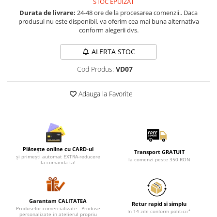
STOC EPUIZAT
Lenjerii de pat pentru copii
Durata de livrare:
24-48 ore de la procesarea comenzii.. Daca
Cadouri Cuplu
produsul nu este disponibil, va oferim cea mai buna alternativa
conform alegerii dvs.
Fashion
Pijamale de CRACIUN
ALERTA STOC
Pijamale de dama
Cod Produs:
VD07
Pijamale de barbati
Halate si capoate
Adauga la Favorite
Pijamale
WINTER Collection
Halate si pijamale Family
Incaltaminte
Seturi elegante femei
Plătește online cu CARD-ul
Transport GRATUIT
și primești automat EXTRA-reducere
Umbrele
la comenzi peste 350 RON
la comanda ta!
Pijamale de copii
Pijamale BIG SIZE femei
Cadouri ocazii speciale
Garantam CALITATEA
Retur rapid si simplu
Produselor comercializate - Produse
Tricouri de craciun
In 14 zile conform politicii*
personalizate in atelierul propriu