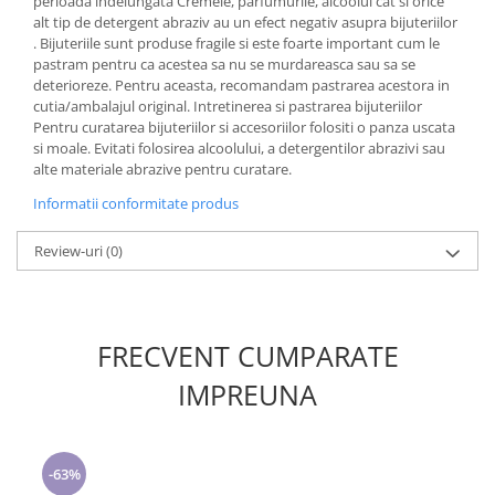
perioada indelungata Cremele, parfumurile, alcoolul cat si orice
alt tip de detergent abraziv au un efect negativ asupra bijuteriilor
. Bijuteriile sunt produse fragile si este foarte important cum le
pastram pentru ca acestea sa nu se murdareasca sau sa se
deterioreze. Pentru aceasta, recomandam pastrarea acestora in
cutia/ambalajul original. Intretinerea si pastrarea bijuteriilor
Pentru curatarea bijuteriilor si accesoriilor folositi o panza uscata
si moale. Evitati folosirea alcoolului, a detergentilor abrazivi sau
alte materiale abrazive pentru curatare.
Informatii conformitate produs
Review-uri
(0)
FRECVENT CUMPARATE
IMPREUNA
-63%