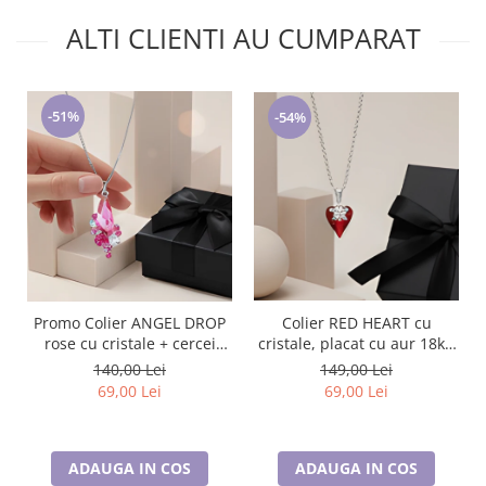
ALTI CLIENTI AU CUMPARAT
-51%
-54%
Colier RED HEART cu
Promo Colier ANGEL DROP
cristale, placat cu aur 18k -
rose cu cristale + cercei
Accesoriu Luxury al Iubirii
asortati CADOU
149,00 Lei
140,00 Lei
69,00 Lei
69,00 Lei
ADAUGA IN COS
ADAUGA IN COS