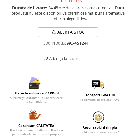
STOC EPUIZAT
Lenjerii de pat pentru copii
Durata de livrare:
24-48 ore de la procesarea comenzii.. Daca
Cadouri Cuplu
produsul nu este disponibil, va oferim cea mai buna alternativa
conform alegerii dvs.
Fashion
Pijamale de CRACIUN
ALERTA STOC
Pijamale de dama
Cod Produs:
AC-451241
Pijamale de barbati
Halate si capoate
Adauga la Favorite
Pijamale
WINTER Collection
Halate si pijamale Family
Incaltaminte
Seturi elegante femei
Plătește online cu CARD-ul
Transport GRATUIT
și primești automat EXTRA-reducere
Umbrele
la comenzi peste 350 RON
la comanda ta!
Pijamale de copii
Pijamale BIG SIZE femei
Cadouri ocazii speciale
Garantam CALITATEA
Retur rapid si simplu
Produselor comercializate - Produse
Tricouri de craciun
In 14 zile conform politicii*
personalizate in atelierul propriu