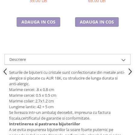
39,00 Lei
69,00 Lei
Cadouri pentru Doctori
Cadouri pentru Sfânta Maria
Martisoare
ADAUGA IN COS
ADAUGA IN COS
Descriere
Seturile de bijuterii cu cristale sunt confectionate din metale anti-
alergice si placate cu AUR 18K, cu stralucire de lunga durata si
anti-alergic.
Marime cercei: .8 x 0.8 cm
Marime cercei: 0.5 x 0.5 cm
Marime colier: 2.7x1.2 cm
Lungime lantic: 42 + 5 cm
Se livreaza intr-un ambalaj deosebit, impreuna cu factura
fiscala,certificatul de garantie si conformitate.
Intretinerea si pastrarea bijuteriilor
A se evita expunerea bijuteriilor la soare foarte puternic pe