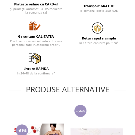
Lenjerii de pat pentru copii
Plătește online cu CARD-ul
Transport GRATUIT
Cadouri Cuplu
și primești automat EXTRA-reducere
la comenzi peste 350 RON
la comanda ta!
Fashion
Pijamale de CRACIUN
Pijamale de dama
Garantam CALITATEA
Retur rapid si simplu
Produselor comercializate - Produse
In 14 zile conform politicii*
Pijamale de barbati
personalizate in atelierul propriu
Halate si capoate
Pijamale
WINTER Collection
Livrare RAPIDA
In 24/48 de la confirmare*
Halate si pijamale Family
Incaltaminte
PRODUSE ALTERNATIVE
Seturi elegante femei
Umbrele
Pijamale de copii
-64%
Pijamale BIG SIZE femei
Cadouri ocazii speciale
-61%
Tricouri de craciun