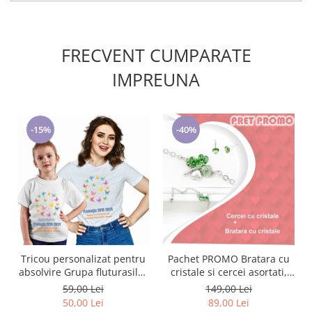
FRECVENT CUMPARATE
IMPREUNA
-15%
-40%
Tricou personalizat pentru
Pachet PROMO Bratara cu
absolvire Grupa fluturasilor
cristale si cercei asortati,
cu text sau poze ABS1015
placate cu aur 18K, colectie
59,00 Lei
149,00 Lei
speciala ValentineS Day
50,00 Lei
89,00 Lei
VD02