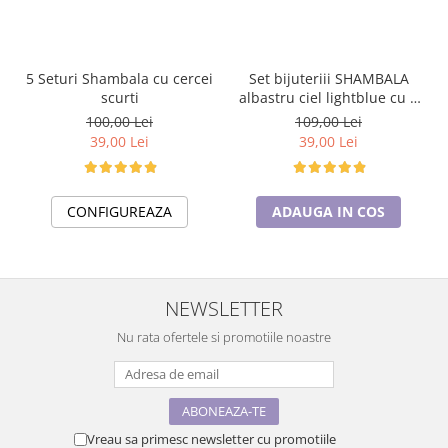
5 Seturi Shambala cu cercei
Set bijuteriii SHAMBALA
scurti
albastru ciel lightblue cu 2
perechi de cercei cu cristale
100,00 Lei
109,00 Lei
39,00 Lei
39,00 Lei
CONFIGUREAZA
ADAUGA IN COS
NEWSLETTER
Nu rata ofertele si promotiile noastre
Vreau sa primesc newsletter cu promotiile