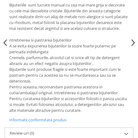
Cadouri pentru Doctori
Bijuteriile sunt lucrate manual cu cea mai mare grija si decorate
Cadouri pentru Sfânta Maria
cu cele mai deosebite cristale. Bijuteriile din aceasta categorie
sunt realizate dintr-un aliaj de metale non-alergice si sunt placate
Martisoare
cu rhodium, metal folosit la placarea bijuteriilor deoarece este
mai rezistent decat argintul si are acelasi culoare si stralucire.
ntretinerea si pastrarea bijuteriilor
A se evita expunerea bijuteriilor la soare foarte puternic pe
perioada indelungata
Cremele, parfumurile, alcoolul cat si orice alt tip de detergent
abraziv au un efect negativ asupra bijuteriilor .
Bijuteriile sunt produse fragile si este foarte important cum le
pastram pentru ca acestea sa nu se murdareasca sau sa se
deterioreze.
Pentru aceasta, recomandam pastrarea acestora in
cutia/ambalajul original. Intretinerea si pastrarea bijuteriilor
Pentru curatarea bijuteriilor si accesoriilor folositi o panza uscata
si moale. Evitati folosirea alcoolului, a detergentilor abrazivi sau
alte materiale abrazive pentru curatare.
Informatii conformitate produs
Review-uri
(0)