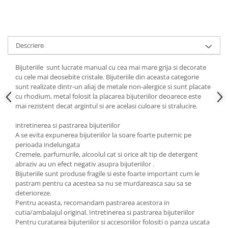
Cadouri pentru Doctori
Cadouri pentru Sfânta Maria
Martisoare
Descriere
Bijuteriile sunt lucrate manual cu cea mai mare grija si decorate
cu cele mai deosebite cristale. Bijuteriile din aceasta categorie
sunt realizate dintr-un aliaj de metale non-alergice si sunt placate
cu rhodium, metal folosit la placarea bijuteriilor deoarece este
mai rezistent decat argintul si are acelasi culoare si stralucire.
intretinerea si pastrarea bijuteriilor
A se evita expunerea bijuteriilor la soare foarte puternic pe
perioada indelungata
Cremele, parfumurile, alcoolul cat si orice alt tip de detergent
abraziv au un efect negativ asupra bijuteriilor .
Bijuteriile sunt produse fragile si este foarte important cum le
pastram pentru ca acestea sa nu se murdareasca sau sa se
deterioreze.
Pentru aceasta, recomandam pastrarea acestora in
cutia/ambalajul original. Intretinerea si pastrarea bijuteriilor
Pentru curatarea bijuteriilor si accesoriilor folositi o panza uscata