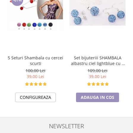
5 Seturi Shambala cu cercei
Set bijuteriii SHAMBALA
scurti
albastru ciel lightblue cu 2
perechi de cercei cu cristale
100,00 Lei
109,00 Lei
39,00 Lei
39,00 Lei
CONFIGUREAZA
ADAUGA IN COS
NEWSLETTER