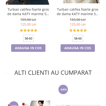
Turban catifea foarte gros
Turban catifea foarte gros
de dama KATY marime 58-
de dama KATY marime 58-
60, captuseala polar,
60, captuseala polar,
159,00 Lei
159,00 Lei
culoare bleomarin
culoare wine
125,00 Lei
125,00 Lei
58-60
58-60
ADAUGA IN COS
ADAUGA IN COS
ALTI CLIENTI AU CUMPARAT
-64%
-61%