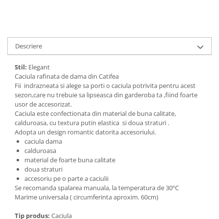
Cadouri pentru Doctori
Cadouri pentru Sfânta Maria
Martisoare
Descriere
Stil:
Elegant
Caciula rafinata de dama din Catifea
Fii indrazneata si alege sa porti o caciula potrivita pentru acest
sezon,care nu trebuie sa lipseasca din garderoba ta ,fiind foarte
usor de accesorizat.
Caciula este confectionata din material de buna calitate,
calduroasa, cu textura putin elastica si doua straturi .
Adopta un design romantic datorita accesoriului.
caciula dama
calduroasa
material de foarte buna calitate
doua straturi
accesoriu pe o parte a caciulii
Se recomanda spalarea manuala, la temperatura de 30ºC
Marime universala ( circumferinta aproxim. 60cm)
Tip produs:
Caciula