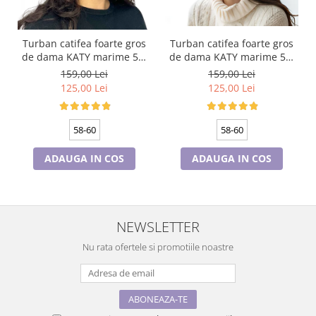
Turban catifea foarte gros
Turban catifea foarte gros
de dama KATY marime 58-
de dama KATY marime 58-
60, captuseala polar,
60, captuseala polar,
159,00 Lei
159,00 Lei
culoare bleomarin
culoare wine
125,00 Lei
125,00 Lei
58-60
58-60
ADAUGA IN COS
ADAUGA IN COS
NEWSLETTER
Nu rata ofertele si promotiile noastre