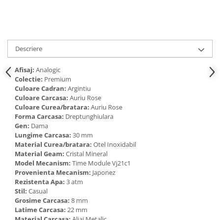
Cadouri pentru Doctori
Cadouri pentru Sfânta Maria
Martisoare
Descriere
Afisaj:
Analogic
Colectie:
Premium
Culoare Cadran:
Argintiu
Culoare Carcasa:
Auriu Rose
Culoare Curea/bratara:
Auriu Rose
Forma Carcasa:
Dreptunghiulara
Gen:
Dama
Lungime Carcasa:
30 mm
Material Curea/bratara:
Otel Inoxidabil
Material Geam:
Cristal Mineral
Model Mecanism:
Time Module Vj21c1
Provenienta Mecanism:
Japonez
Rezistenta Apa:
3 atm
Stil:
Casual
Grosime Carcasa:
8 mm
Latime Carcasa:
22 mm
Material Carcasa:
Aliaj Metalic