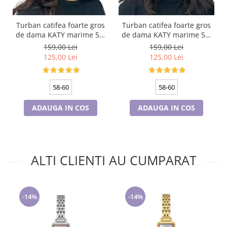
Turban catifea foarte gros
Turban catifea foarte gros
de dama KATY marime 58-
de dama KATY marime 58-
60, captuseala polar,
60, captuseala polar,
159,00 Lei
159,00 Lei
culoare bleomarin
culoare verde emerald
125,00 Lei
125,00 Lei
58-60
58-60
ADAUGA IN COS
ADAUGA IN COS
ALTI CLIENTI AU CUMPARAT
-14%
-14%