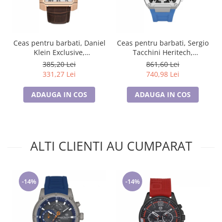
Ceas pentru barbati, Daniel
Ceas pentru barbati, Sergio
Klein Exclusive,
Tacchini Heritech,
DK.1.13748.5
ST.3.10003.2
385,20 Lei
861,60 Lei
331,27 Lei
740,98 Lei
ADAUGA IN COS
ADAUGA IN COS
ALTI CLIENTI AU CUMPARAT
-14%
-14%