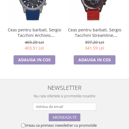
Ceas pentru barbati, Sergio
Ceas pentru barbati, Sergio
Tacchini Archivio,
Tacchini Streamline,
ST.1.10186.4
ST.1.10210.1
469,20 Lei
397,20 Lei
403,51 Lei
341,59 Lei
ADAUGA IN COS
ADAUGA IN COS
NEWSLETTER
Nu rata ofertele si promotiile noastre
Vreau sa primesc newsletter cu promotiile