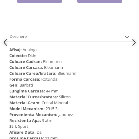
Cadouri pentru Doctori
Cadouri pentru Sfânta Maria
Martisoare
Descriere
Afisaj:
Analogic
Colectie:
Dkln
Culoare Cadran:
Bleumarin
Culoare Carcasa:
Bleumarin
Culoare Curea/bratara:
Bleumarin
Forma Carcasa:
Rotunda
Gen:
Barbati
Lungime Carcasa:
44 mm
Material Curea/bratara:
Silicon
Material Geam:
Cristal Mineral
Model Mecanism:
2315 3
Provenienta Mecanism:
Japonez
Rezistenta Apa:
3 atm
Stil:
Sport
Afisare Data:
Da
Grosime Carcasa:
11 mm