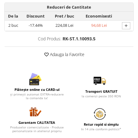
Lenjerii de pat pentru copii
Reduceri de Cantitate
Cadouri Cuplu
De la
Discount
Pret
/ buc
Economisesti
Fashion
+
2
buc
-17.44%
224,08 Lei
94,68 Lei
Pijamale de CRACIUN
Pijamale de dama
Cod Produs:
RK-ST.1.10093.5
Pijamale de barbati
Halate si capoate
Adauga la Favorite
Pijamale
WINTER Collection
Halate si pijamale Family
Incaltaminte
Plătește online cu CARD-ul
Transport GRATUIT
Seturi elegante femei
și primești automat EXTRA-reducere
la comenzi peste 350 RON
la comanda ta!
Umbrele
Pijamale de copii
Pijamale BIG SIZE femei
Garantam CALITATEA
Cadouri ocazii speciale
Retur rapid si simplu
Produselor comercializate - Produse
In 14 zile conform politicii*
personalizate in atelierul propriu
Tricouri de craciun