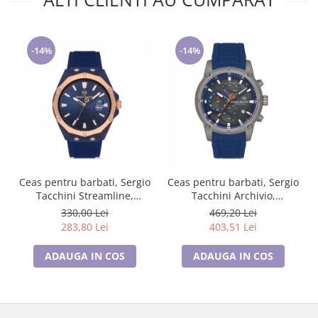
-14%
-14%
Ceas pentru barbati, Sergio
Ceas pentru barbati, Sergio
Tacchini Streamline,
Tacchini Archivio,
ST.1.10197.4
ST.1.10186.4
330,00 Lei
469,20 Lei
283,80 Lei
403,51 Lei
ADAUGA IN COS
ADAUGA IN COS