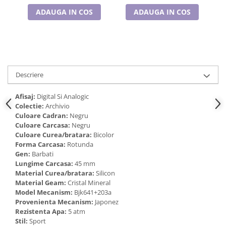
Cadouri pentru Doctori
ADAUGA IN COS
ADAUGA IN COS
Cadouri pentru Sfânta Maria
Martisoare
Descriere
Afisaj:
Digital Si Analogic
Colectie:
Archivio
Culoare Cadran:
Negru
Culoare Carcasa:
Negru
Culoare Curea/bratara:
Bicolor
Forma Carcasa:
Rotunda
Gen:
Barbati
Lungime Carcasa:
45 mm
Material Curea/bratara:
Silicon
Material Geam:
Cristal Mineral
Model Mecanism:
Bjk641+203a
Provenienta Mecanism:
Japonez
Rezistenta Apa:
5 atm
Stil:
Sport