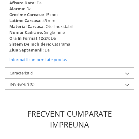
Afisare Data:
Da
Alarma:
Da
Grosime Carcasa:
15 mm
Latime Carcasa:
45 mm
Material Carcasa:
Otel Inoxidabil
Numar Cadrane:
Single Time
Ora In Format 12/24:
Da
Sistem De Inchidere:
Catarama
Ziua Saptamanii:
Da
Informatii conformitate produs
Caracteristici
Review-uri
(0)
FRECVENT CUMPARATE
IMPREUNA