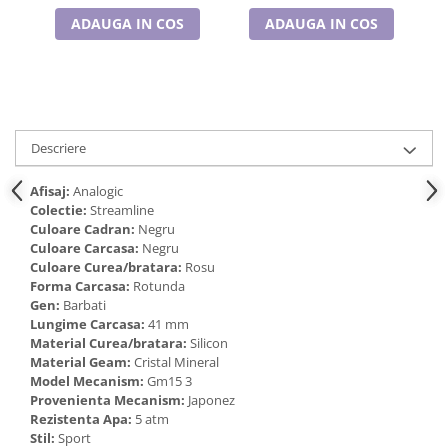
Cadouri pentru Doctori
ADAUGA IN COS
ADAUGA IN COS
Cadouri pentru Sfânta Maria
Martisoare
Descriere
Afisaj:
Analogic
Colectie:
Streamline
Culoare Cadran:
Negru
Culoare Carcasa:
Negru
Culoare Curea/bratara:
Rosu
Forma Carcasa:
Rotunda
Gen:
Barbati
Lungime Carcasa:
41 mm
Material Curea/bratara:
Silicon
Material Geam:
Cristal Mineral
Model Mecanism:
Gm15 3
Provenienta Mecanism:
Japonez
Rezistenta Apa:
5 atm
Stil:
Sport