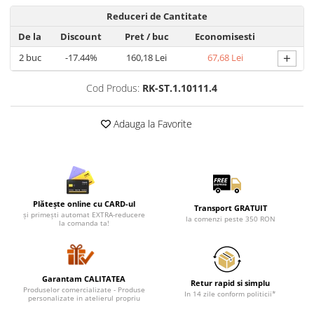
Lenjerii de pat pentru copii
Reduceri de Cantitate
Cadouri Cuplu
De la
Discount
Pret
/ buc
Economisesti
Fashion
+
2
buc
-17.44%
160,18 Lei
67,68 Lei
Pijamale de CRACIUN
Pijamale de dama
Cod Produs:
RK-ST.1.10111.4
Pijamale de barbati
Halate si capoate
Adauga la Favorite
Pijamale
WINTER Collection
Halate si pijamale Family
Incaltaminte
Plătește online cu CARD-ul
Transport GRATUIT
Seturi elegante femei
și primești automat EXTRA-reducere
la comenzi peste 350 RON
la comanda ta!
Umbrele
Pijamale de copii
Pijamale BIG SIZE femei
Garantam CALITATEA
Cadouri ocazii speciale
Retur rapid si simplu
Produselor comercializate - Produse
In 14 zile conform politicii*
personalizate in atelierul propriu
Tricouri de craciun