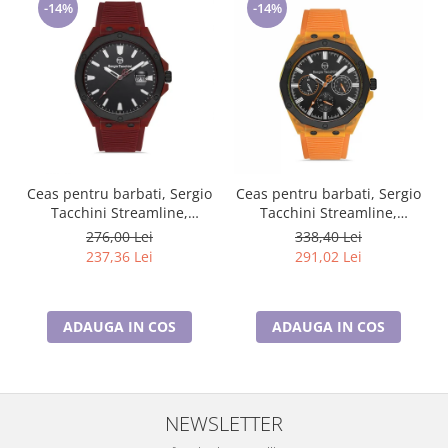
-14%
-14%
Ceas pentru barbati, Sergio
Ceas pentru barbati, Sergio
Tacchini Streamline,
Tacchini Streamline,
ST.1.10197.5
ST.1.10196.6
276,00 Lei
338,40 Lei
237,36 Lei
291,02 Lei
ADAUGA IN COS
ADAUGA IN COS
NEWSLETTER