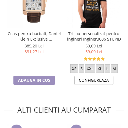
Ceas pentru barbati, Daniel
Tricou personalizat pentru
Klein Exclusive,
ingineri Inginer3006 STUPID
DK.1.13748.5
385,20 Lei
69,00 Lei
331,27 Lei
59,00 Lei
XS
S
XXL
XL
L
M
ADAUGA IN COS
CONFIGUREAZA
ALTI CLIENTI AU CUMPARAT