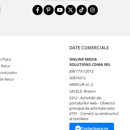
DATE COMERCIALE
 Plata
ONLINE MEDIA
SOLUTIONS CDMA SRL
e Retur
J08/1731/2012
Produselor
30874312
de Retur
MERCUR nr. 2
SACELE, Brasov
6312 - Activităţi ale
portalurilor web - Obiectul
principal de activitate este:
4751 - Comerţ cu amănuntul
al textilelor
Contacteaza-ne