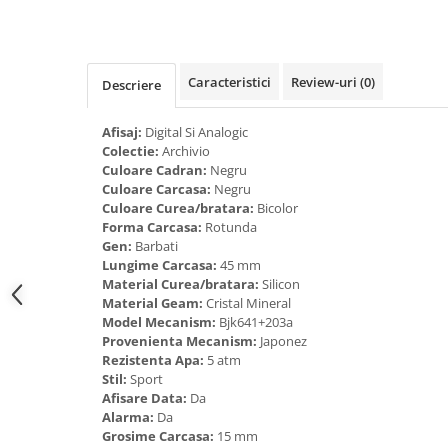
Tricouri de cuplu Valentine's Day
Valentine's Day
Cadouri pentru Bunici
Caracteristici
Review-uri
(0)
Descriere
Cadouri pentru Nasi si Fini
Cadouri Craciun
Afisaj:
Digital Si Analogic
Cadouri pentru Mama
Colectie:
Archivio
Cadouri pentru profesori sau absolventi
Culoare Cadran:
Negru
Culoare Carcasa:
Negru
Cadouri Back to school
Culoare Curea/bratara:
Bicolor
Cadouri de Paște
Forma Carcasa:
Rotunda
Gen:
Barbati
Cadouri Traditionale Romanesti
Lungime Carcasa:
45 mm
8 Martie
Material Curea/bratara:
Silicon
Cadouri pentru CUPLU El & Ea
Material Geam:
Cristal Mineral
Model Mecanism:
Bjk641+203a
Cadouri Iubitori de animale
Provenienta Mecanism:
Japonez
Cadouri GRAVIDE
Rezistenta Apa:
5 atm
Cadouri pentru sportivi
Stil:
Sport
Afisare Data:
Da
Cadouri Pensionare
Alarma:
Da
Cadouri Colegi, sefi sau angajati
Grosime Carcasa:
15 mm