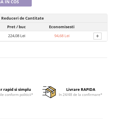
A IN COS
Reduceri de Cantitate
Pret
/ buc
Economisesti
+
224,08 Lei
94,68 Lei
r rapid si simplu
Livrare RAPIDA
ile conform politicii*
In 24/48 de la confirmare*