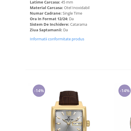
Latime Carcasa:
45 mm
Cadouri pentru Doctori
Material Carcasa:
Otel Inoxidabil
Cadouri pentru Sfânta Maria
Numar Cadrane:
Single Time
Martisoare
Ora In Format 12/24:
Da
Sistem De Inchidere:
Catarama
Ziua Saptamanii:
Da
Informatii conformitate produs
-14%
-14%