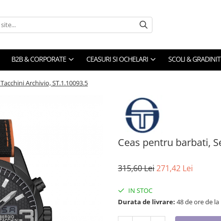
B2B & CORPORATE
CEASURI SI OCHELARI
SCOLI & GRADINIT
Tacchini Archivio, ST.1.10093.5
Ceas pentru barbati, Se
315,60 Lei
271,42 Lei
IN STOC
Durata de livrare:
48 de ore de la