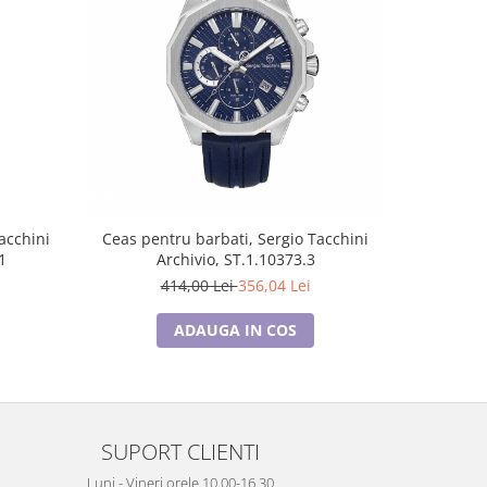
-14%
acchini
Ceas pentru barbati, Sergio Tacchini
Ceas pen
1
Archivio, ST.1.10373.3
A
414,00 Lei
356,04 Lei
4
ADAUGA IN COS
SUPORT CLIENTI
Luni - Vineri orele 10.00-16.30