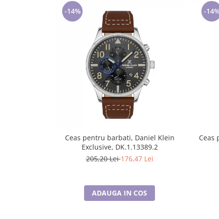
Lenjerii de pat pentru copii
-14%
-14
Cadouri Cuplu
Fashion
Pijamale de CRACIUN
Pijamale de dama
Pijamale de barbati
Halate si capoate
Pijamale
WINTER Collection
Halate si pijamale Family
Incaltaminte
Ceas pentru barbati, Daniel Klein
Ceas p
Exclusive, DK.1.13389.2
Seturi elegante femei
205,20 Lei
176,47 Lei
Umbrele
Pijamale de copii
Pijamale BIG SIZE femei
ADAUGA IN COS
Cadouri ocazii speciale
Tricouri de craciun