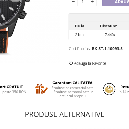
ADAUG
De la
Discount
2
buc
-17.44%
Cod Produs:
RK-ST.1.10093.5
Adauga la Favorite
Garantam CALITATEA
ort GRATUIT
Retu
Produselor comercializate
i peste 350 RON
- Produse personalizate in
In 14 z
atelierul propriu
PRODUSE ALTERNATIVE