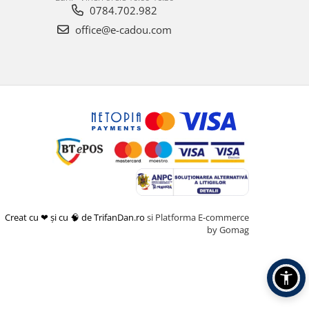
0784.702.982
office@e-cadou.com
Creat cu ❤ și cu 🧠 de TrifanDan.ro
si
Platforma E-commerce
by Gomag