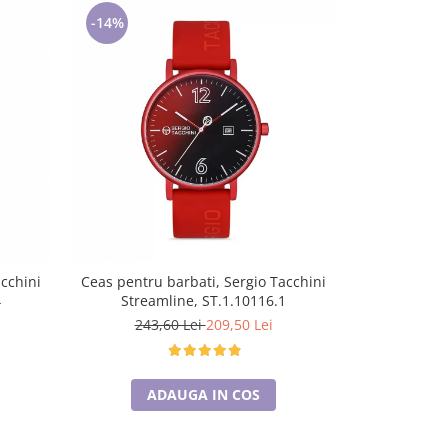
-14%
-14%
acchini
Ceas pentru barbati, Sergio Tacchini
Ceas pentru 
4
Streamline, ST.1.10116.1
Stream
243,60 Lei
209,50 Lei
338,
ADAUGA IN COS
A