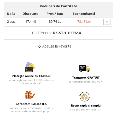
Lenjerii de pat pentru copii
Reduceri de Cantitate
Cadouri Cuplu
De la
Discount
Pret
/ buc
Economisesti
Fashion
+
2
buc
-17.44%
185,74 Lei
78,48 Lei
Pijamale de CRACIUN
Pijamale de dama
Cod Produs:
RK-ST.1.10092.4
Pijamale de barbati
Halate si capoate
Adauga la Favorite
Pijamale
WINTER Collection
Halate si pijamale Family
Incaltaminte
Plătește online cu CARD-ul
Transport GRATUIT
Seturi elegante femei
și primești automat EXTRA-reducere
la comenzi peste 350 RON
la comanda ta!
Umbrele
Pijamale de copii
Pijamale BIG SIZE femei
Garantam CALITATEA
Cadouri ocazii speciale
Retur rapid si simplu
Produselor comercializate - Produse
In 14 zile conform politicii*
personalizate in atelierul propriu
Tricouri de craciun