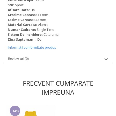
Rezistenta Apa:
5 atm
Stil:
Sport
Afisare Data:
Da
Grosime Carcasa:
11 mm
Latime Carcasa:
43 mm
Material Carcasa:
Alama
Numar Cadrane:
Single Time
Sistem De Inchidere:
Catarama
Ziua Saptamanii:
Da
Informatii conformitate produs
Review-uri
(0)
FRECVENT CUMPARATE
IMPREUNA
-14%