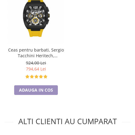
Ceas pentru barbati, Sergio
Tacchini Heritech,
ST.3.10003.4
924,00 Lei
794,64 Lei
ADAUGA IN COS
ALTI CLIENTI AU CUMPARAT