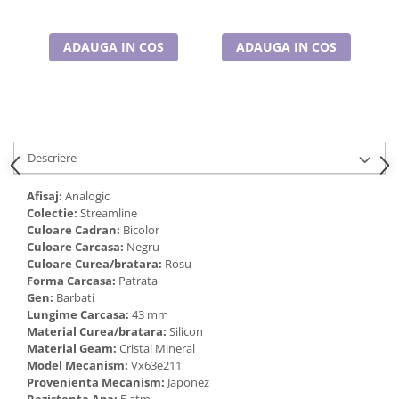
Cadouri pentru Doctori
Cadouri pentru Sfânta Maria
ADAUGA IN COS
ADAUGA IN COS
Martisoare
Descriere
Afisaj:
Analogic
Colectie:
Streamline
Culoare Cadran:
Bicolor
Culoare Carcasa:
Negru
Culoare Curea/bratara:
Rosu
Forma Carcasa:
Patrata
Gen:
Barbati
Lungime Carcasa:
43 mm
Material Curea/bratara:
Silicon
Material Geam:
Cristal Mineral
Model Mecanism:
Vx63e211
Provenienta Mecanism:
Japonez