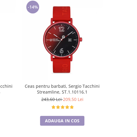
-14%
-14%
acchini
Ceas pentru barbati, Sergio Tacchini
Ceas pentru 
4
Streamline, ST.1.10116.1
Arch
243,60 Lei
209,50 Lei
469,
ADAUGA IN COS
A