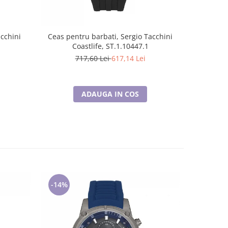
cchini
Ceas pentru barbati, Sergio Tacchini
Ceas pen
Coastlife, ST.1.10447.1
Co
717,60 Lei
617,14 Lei
4
ADAUGA IN COS
-14%