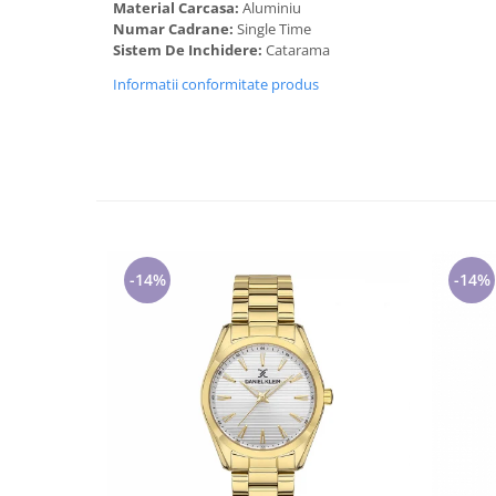
Material Carcasa:
Aluminiu
Cadouri pentru Doctori
Numar Cadrane:
Single Time
Cadouri pentru Sfânta Maria
Sistem De Inchidere:
Catarama
Martisoare
Informatii conformitate produs
-14%
-14%