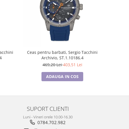
-14%
acchini
Ceas pentru barbati, Sergio Tacchini
Ceas pen
4
Archivio, ST.1.10186.4
Str
469,20 Lei
403,51 Lei
3
ADAUGA IN COS
SUPORT CLIENTI
Luni - Vineri orele 10.00-16.30
0784.702.982