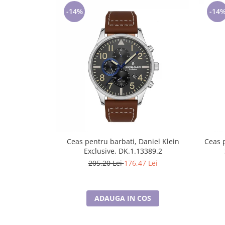
Lenjerii de pat pentru copii
-14%
-14
Cadouri Cuplu
Fashion
Pijamale de CRACIUN
Pijamale de dama
Pijamale de barbati
Halate si capoate
Pijamale
WINTER Collection
Halate si pijamale Family
Incaltaminte
Ceas pentru barbati, Daniel Klein
Ceas p
Exclusive, DK.1.13389.2
Seturi elegante femei
205,20 Lei
176,47 Lei
Umbrele
Pijamale de copii
Pijamale BIG SIZE femei
ADAUGA IN COS
Cadouri ocazii speciale
Tricouri de craciun