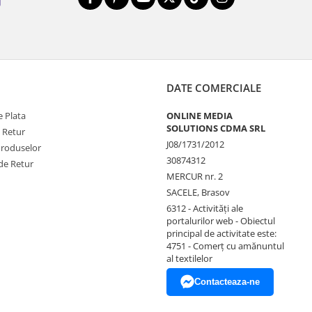
DATE COMERCIALE
 Plata
ONLINE MEDIA
SOLUTIONS CDMA SRL
e Retur
J08/1731/2012
Produselor
30874312
de Retur
MERCUR nr. 2
SACELE, Brasov
6312 - Activităţi ale
portalurilor web - Obiectul
principal de activitate este:
4751 - Comerţ cu amănuntul
al textilelor
Contacteaza-ne