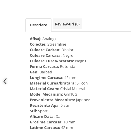
Tricouri de cuplu Valentine's Day
Valentine's Day
Cadouri pentru Bunici
Review-uri
(0)
Descriere
Cadouri pentru Nasi si Fini
Cadouri Craciun
Afisaj:
Analogic
Cadouri pentru Mama
Colectie:
Streamline
Cadouri pentru profesori sau absolventi
Culoare Cadran:
Bicolor
Culoare Carcasa:
Negru
Cadouri Back to school
Culoare Curea/bratara:
Negru
Cadouri de Paște
Forma Carcasa:
Rotunda
Gen:
Barbati
Cadouri Traditionale Romanesti
Lungime Carcasa:
42 mm
8 Martie
Material Curea/bratara:
Silicon
Cadouri pentru CUPLU El & Ea
Material Geam:
Cristal Mineral
Model Mecanism:
Gm10 3
Cadouri Iubitori de animale
Provenienta Mecanism:
Japonez
Cadouri GRAVIDE
Rezistenta Apa:
5 atm
Cadouri pentru sportivi
Stil:
Sport
Afisare Data:
Da
Cadouri Pensionare
Grosime Carcasa:
10 mm
Cadouri Colegi, sefi sau angajati
Latime Carcasa:
42 mm