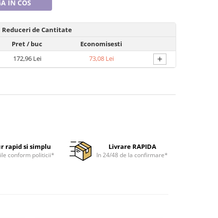
A IN COS
Reduceri de Cantitate
Pret
/ buc
Economisesti
+
172,96 Lei
73,08 Lei
r rapid si simplu
Livrare RAPIDA
ile conform politicii*
In 24/48 de la confirmare*