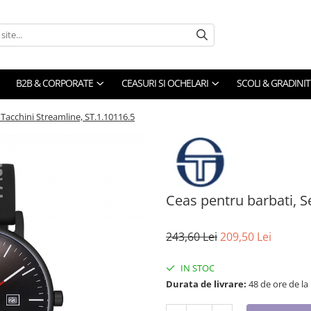
B2B & CORPORATE
CEASURI SI OCHELARI
SCOLI & GRADINIT
 Tacchini Streamline, ST.1.10116.5
Ceas pentru barbati, S
243,60 Lei
209,50 Lei
IN STOC
Durata de livrare:
48 de ore de la