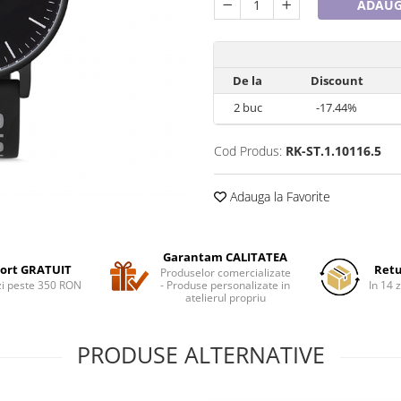
ADAUG
De la
Discount
2
buc
-17.44%
Cod Produs:
RK-ST.1.10116.5
Adauga la Favorite
Garantam CALITATEA
ort GRATUIT
Retu
Produselor comercializate
i peste 350 RON
- Produse personalizate in
In 14 z
atelierul propriu
PRODUSE ALTERNATIVE