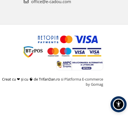
office@e-cadou.com
Creat cu ❤ și cu 🧠 de TrifanDan.ro
si
Platforma E-commerce
by Gomag