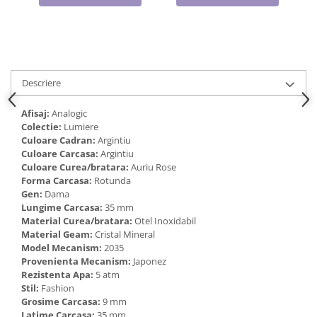
Cadouri pentru Doctori
Cadouri pentru Sfânta Maria
Martisoare
Descriere
Afisaj:
Analogic
Colectie:
Lumiere
Culoare Cadran:
Argintiu
Culoare Carcasa:
Argintiu
Culoare Curea/bratara:
Auriu Rose
Forma Carcasa:
Rotunda
Gen:
Dama
Lungime Carcasa:
35 mm
Material Curea/bratara:
Otel Inoxidabil
Material Geam:
Cristal Mineral
Model Mecanism:
2035
Provenienta Mecanism:
Japonez
Rezistenta Apa:
5 atm
Stil:
Fashion
Grosime Carcasa:
9 mm
Latime Carcasa:
35 mm