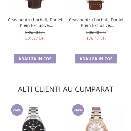
Ceas pentru barbati, Daniel
Ceas pentru barbati, Daniel
Klein Exclusive,
Klein Exclusive,
DK.1.13748.5
DK.1.13389.2
385,20 Lei
205,20 Lei
331,27 Lei
176,47 Lei
ADAUGA IN COS
ADAUGA IN COS
ALTI CLIENTI AU CUMPARAT
-14%
-14%