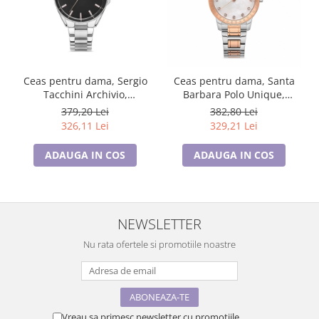
Ceas pentru dama, Sergio
Ceas pentru dama, Santa
Tacchini Archivio,
Barbara Polo Unique,
ST.1.10365.1
SB.1.10257.3
379,20 Lei
382,80 Lei
326,11 Lei
329,21 Lei
ADAUGA IN COS
ADAUGA IN COS
NEWSLETTER
Nu rata ofertele si promotiile noastre
Vreau sa primesc newsletter cu promotiile