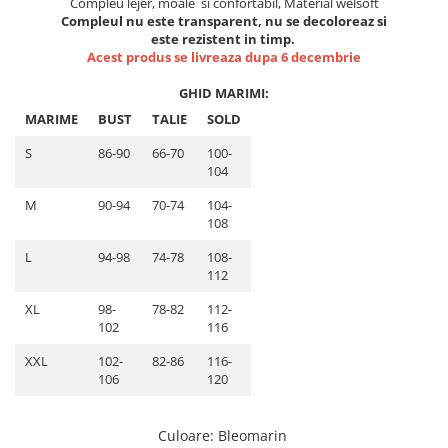
Compleu lejer, moale si confortabil, Material welsoft
Lenjerii de pat pentru copii
Compleul nu este transparent, nu se decoloreaz si
Cadouri Cuplu
este rezistent in timp.
Acest produs se livreaza dupa 6 decembrie
Fashion
Pijamale de CRACIUN
GHID MARIMI:
Pijamale de dama
MARIME
BUST
TALIE
SOLD
Pijamale de barbati
S
86-90
66-70
100-
Halate si capoate
104
Pijamale
M
90-94
70-74
104-
WINTER Collection
108
Halate si pijamale Family
L
94-98
74-78
108-
Incaltaminte
112
Seturi elegante femei
XL
98-
78-82
112-
Umbrele
102
116
Pijamale de copii
XXL
102-
82-86
116-
Pijamale BIG SIZE femei
106
120
Cadouri ocazii speciale
Culoare
:
Bleomarin
Tricouri de craciun