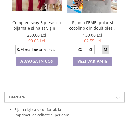
Pijama FEMEI polar si
Compleu sexy 3 piese, cu
P
cocolino din două piese,
pijamale si halat vișiniu,
Material 100% micro, Lux,
P37911
139,00 Lei
259,00 Lei
BAK310
62,55 Lei
90,65 Lei
XXL
XL
L
M
S/M marime universala
VEZI VARIANTE
ADAUGA IN COS
Descriere
Pijama lejera si confortabila
Imprimeu de calitate superioara