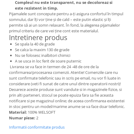
Compleul nu este transparent, nu se decoloreaz si
este rezistent in timp.
Pijamalele sunt concepute pentru a-ți asigura confortul în timpul
somnului, dar îți vor ține și de cald – este putin elastic și îți
permite să ai un somn relaxant. În fond, la alegerea pijamalelor
primul criteriu de care vei ține cont este materialul.
Intretinere produs
Se spala la 40 de grade
Se calca la maxim 130 de grade
Nu se folosesc inalbitori chimici
A se usca in loc ferit de soare puternic
Livrarea se va face in termen de 24 -48 de ore de la
confirmarea/procesarea comenzii. Atentie! Comenzile care nu
sunt confirmate telefonic sau in scris pe email, nu vor fi luate in
considerare (veti fi sunat de catre unul dintre operatorii nostri)!
Deoarece aceste produse sunt vandute si in magazinele fizice, si
prin alti parteneri, stocul se poate epuiza fara sa fie aceasta
notificare si pe magazinul online; de aceea confirmarea existentei
in stoc pentru un model/marime anume se va face doar telefonic.
Material:
100% WELSOFT
Numar piese:
2
Informatii conformitate produs