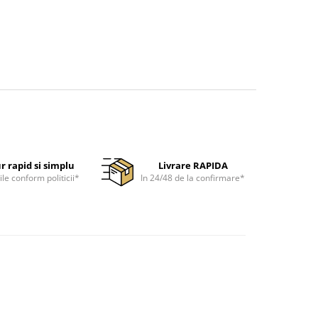
r rapid si simplu
Livrare RAPIDA
ile conform politicii*
In 24/48 de la confirmare*