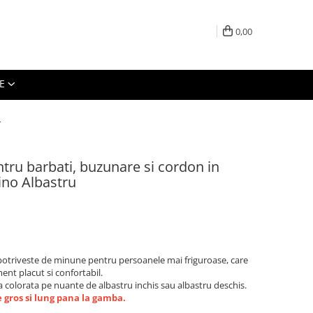
0,00
E
u
ntru barbati, buzunare si cordon in
lino Albastru
 potriveste de minune pentru persoanele mai friguroase, care
ent placut si confortabil.
ta colorata pe nuante de albastru inchis sau albastru deschis.
 gros si lung pana la gamba.