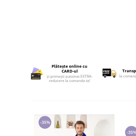
Lenjerii de pat pentru copii
Cadouri Cuplu
Fashion
Pijamale de CRACIUN
Pijamale de dama
Pijamale de barbati
Halate si capoate
Pijamale
Plătește online cu
WINTER Collection
Transp
CARD-ul
Halate si pijamale Family
la comenz
și primești automat EXTRA-
reducere la comanda ta!
Incaltaminte
Seturi elegante femei
Umbrele
Pijamale de copii
Pijamale BIG SIZE femei
-35%
Cadouri ocazii speciale
-35
Tricouri de craciun