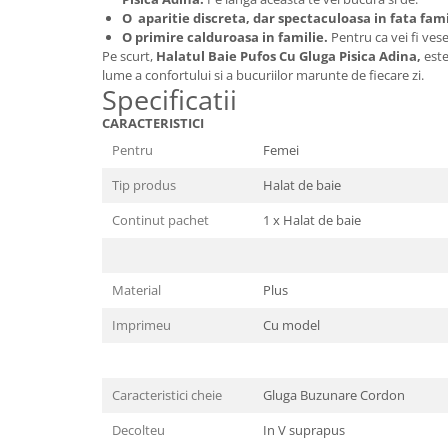
O aparitie discreta, dar spectaculoasa in fata fami
O primire calduroasa in familie.
Pentru ca vei fi vesel
Pe scurt,
Halatul Baie Pufos Cu Gluga Pisica Adina
,
este
lume a confortului si a bucuriilor marunte de fiecare zi.
Specificatii
CARACTERISTICI
Pentru
Femei
Tip produs
Halat de baie
Continut pachet
1 x Halat de baie
Material
Plus
Imprimeu
Cu model
Caracteristici cheie
Gluga Buzunare Cordon
Decolteu
In V suprapus