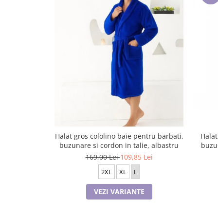
Tricouri de cuplu Valentine's Day
Valentine's Day
Cadouri pentru Bunici
Cadouri pentru Nasi si Fini
Cadouri Craciun
Cadouri pentru Mama
Cadouri pentru profesori sau absolventi
Cadouri Back to school
Cadouri de Paște
Cadouri Traditionale Romanesti
8 Martie
Halat gros cololino baie pentru barbati,
Halat
buzunare si cordon in talie, albastru
buzun
Cadouri pentru CUPLU El & Ea
169,00 Lei
109,85 Lei
Cadouri Iubitori de animale
Cadouri GRAVIDE
2XL
XL
L
Cadouri pentru sportivi
VEZI VARIANTE
Cadouri Pensionare
Cadouri Colegi, sefi sau angajati