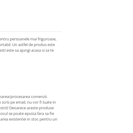
entru persoanele mai friguroase,
ortabil. Un astfel de produs este
esti este sa ajungi acasa si sa te
rmarea/procesarea comenzii.
scris pe email, nu vor fi luate in
nostri)! Deoarece aceste produse
stocul se poate epuiza fara sa fie
area existentei in stoc pentru un