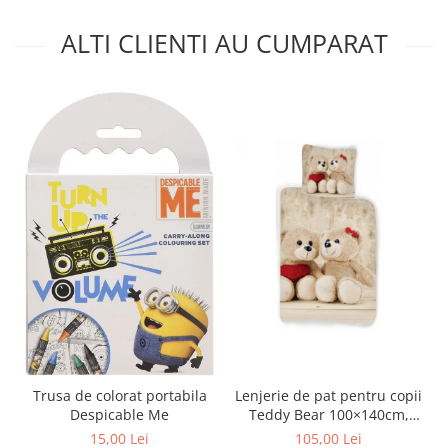
ALTI CLIENTI AU CUMPARAT
Trusa de colorat portabila
Lenjerie de pat pentru copii
Despicable Me
Teddy Bear 100×140cm,
40×45 cm BRM006430
15,00 Lei
105,00 Lei