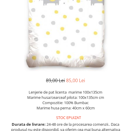
Etichete scolare
Cadouri barbati
Sepci personalizate
Seturi cadou barbati
Seturi cadou barbati portofel si curea
Bannere personalizate scoli si gradinite
Ceasuri pentru EL
Caserole personalizate sandwich
Cadouri craciun barbati
Saculeti personalizati
Cadouri personalizate barbati
Sticla de apa personalizata
Cadouri copii
Agende si caiete personalizate
Caciuli copii
Cadouri copii bebelusi 0+
Lenjerii de pat Disney
89,00 Lei
85,00 Lei
Cadouri copii 1 an
Lenjerie de pat licenta marime 100x135cm
Cadouri craciun copii
Marime husa/cearceaf pilota: 100x135cm cm
Colectia Disney
Compozitie: 100% Bumbac
Marime husa perna: 40cm x 60cm
Sticlă pentru apa Personalizată
Sepci personalizate
STOC EPUIZAT
Durata de livrare:
24-48 ore de la procesarea comenzii.. Daca
Seturi cadou pentru copii KID's Collection
produsul nu este disponibil, va oferim cea mai buna alternativa