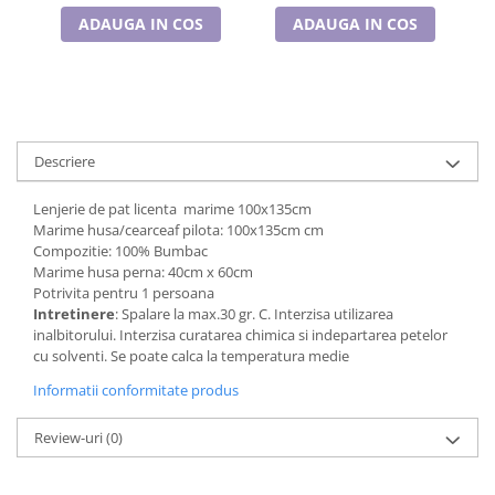
Cadouri pentru Doctori
ADAUGA IN COS
ADAUGA IN COS
Cadouri pentru Sfânta Maria
Martisoare
Descriere
Lenjerie de pat licenta marime 100x135cm
Marime husa/cearceaf pilota: 100x135cm cm
Compozitie: 100% Bumbac
Marime husa perna: 40cm x 60cm
Potrivita pentru 1 persoana
Intretinere
: Spalare la max.30 gr. C. Interzisa utilizarea
inalbitorului. Interzisa curatarea chimica si indepartarea petelor
cu solventi. Se poate calca la temperatura medie
Informatii conformitate produs
Review-uri
(0)