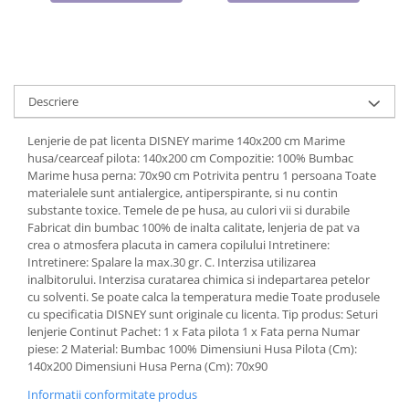
Cadouri pentru Doctori
Cadouri pentru Sfânta Maria
Martisoare
Descriere
Lenjerie de pat licenta DISNEY marime 140x200 cm Marime
husa/cearceaf pilota: 140x200 cm Compozitie: 100% Bumbac
Marime husa perna: 70x90 cm Potrivita pentru 1 persoana Toate
materialele sunt antialergice, antiperspirante, si nu contin
substante toxice. Temele de pe husa, au culori vii si durabile
Fabricat din bumbac 100% de inalta calitate, lenjeria de pat va
crea o atmosfera placuta in camera copilului Intretinere:
Intretinere: Spalare la max.30 gr. C. Interzisa utilizarea
inalbitorului. Interzisa curatarea chimica si indepartarea petelor
cu solventi. Se poate calca la temperatura medie Toate produsele
cu specificatia DISNEY sunt originale cu licenta. Tip produs: Seturi
lenjerie Continut Pachet: 1 x Fata pilota 1 x Fata perna Numar
piese: 2 Material: Bumbac 100% Dimensiuni Husa Pilota (Cm):
140x200 Dimensiuni Husa Perna (Cm): 70x90
Informatii conformitate produs