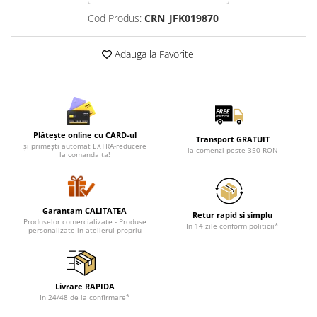
Lenjerii de pat pentru copii
Cod Produs:
CRN_JFK019870
Cadouri Cuplu
Fashion
Adauga la Favorite
Pijamale de CRACIUN
Pijamale de dama
Pijamale de barbati
Halate si capoate
Plătește online cu CARD-ul
Pijamale
Transport GRATUIT
și primești automat EXTRA-reducere
la comenzi peste 350 RON
la comanda ta!
WINTER Collection
Halate si pijamale Family
Incaltaminte
Garantam CALITATEA
Seturi elegante femei
Retur rapid si simplu
Produselor comercializate - Produse
In 14 zile conform politicii*
Umbrele
personalizate in atelierul propriu
Pijamale de copii
Pijamale BIG SIZE femei
Cadouri ocazii speciale
Livrare RAPIDA
In 24/48 de la confirmare*
Tricouri de craciun