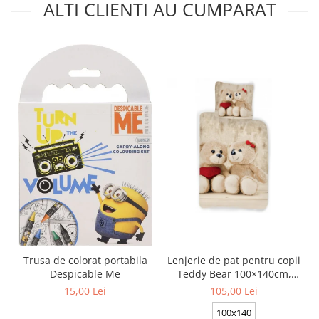
ALTI CLIENTI AU CUMPARAT
Trusa de colorat portabila
Lenjerie de pat pentru copii
Despicable Me
Teddy Bear 100×140cm,
40×45 cm BRM006430
15,00 Lei
105,00 Lei
100x140