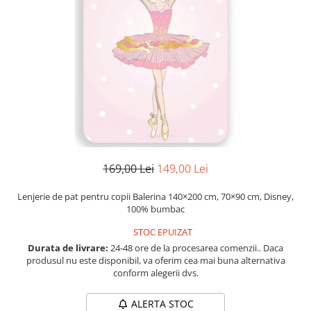
Etichete scolare
Cadouri barbati
Sepci personalizate
Seturi cadou barbati
Seturi cadou barbati portofel si curea
Bannere personalizate scoli si gradinite
Ceasuri pentru EL
Caserole personalizate sandwich
Cadouri craciun barbati
Saculeti personalizati
Cadouri personalizate barbati
Sticla de apa personalizata
Cadouri copii
Agende si caiete personalizate
Caciuli copii
169,00 Lei
149,00 Lei
Cadouri copii bebelusi 0+
Lenjerii de pat Disney
Lenjerie de pat pentru copii Balerina 140×200 cm, 70×90 cm, Disney,
Cadouri copii 1 an
100% bumbac
Cadouri craciun copii
STOC EPUIZAT
Colectia Disney
Durata de livrare:
24-48 ore de la procesarea comenzii.. Daca
Sticlă pentru apa Personalizată
produsul nu este disponibil, va oferim cea mai buna alternativa
conform alegerii dvs.
Sepci personalizate
Seturi cadou pentru copii KID's Collection
ALERTA STOC