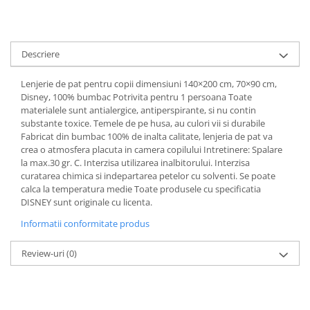
Cadouri pentru Doctori
Cadouri pentru Sfânta Maria
Martisoare
Descriere
Lenjerie de pat pentru copii dimensiuni 140×200 cm, 70×90 cm,
Disney, 100% bumbac Potrivita pentru 1 persoana Toate
materialele sunt antialergice, antiperspirante, si nu contin
substante toxice. Temele de pe husa, au culori vii si durabile
Fabricat din bumbac 100% de inalta calitate, lenjeria de pat va
crea o atmosfera placuta in camera copilului Intretinere: Spalare
la max.30 gr. C. Interzisa utilizarea inalbitorului. Interzisa
curatarea chimica si indepartarea petelor cu solventi. Se poate
calca la temperatura medie Toate produsele cu specificatia
DISNEY sunt originale cu licenta.
Informatii conformitate produs
Review-uri
(0)