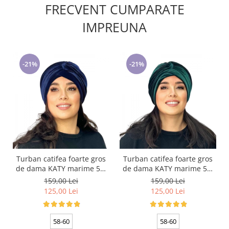
FRECVENT CUMPARATE
IMPREUNA
-21%
-21%
Turban catifea foarte gros
Turban catifea foarte gros
de dama KATY marime 58-
de dama KATY marime 58-
60, captuseala polar,
60, captuseala polar,
159,00 Lei
159,00 Lei
culoare bleomarin
culoare verde emerald
125,00 Lei
125,00 Lei
58-60
58-60