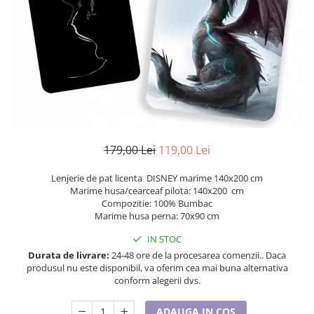
Etichete scolare
Cadouri barbati
Sepci personalizate
Seturi cadou barbati
Seturi cadou barbati portofel si curea
Bannere personalizate scoli si gradinite
Ceasuri pentru EL
Caserole personalizate sandwich
Cadouri craciun barbati
Saculeti personalizati
Cadouri personalizate barbati
Sticla de apa personalizata
Cadouri copii
Agende si caiete personalizate
179,00 Lei
119,00 Lei
Caciuli copii
Cadouri copii bebelusi 0+
Lenjerie de pat licenta DISNEY marime 140x200 cm
Lenjerii de pat Disney
Marime husa/cearceaf pilota: 140x200 cm
Compozitie: 100% Bumbac
Cadouri copii 1 an
Marime husa perna: 70x90 cm
Cadouri craciun copii
IN STOC
Colectia Disney
Durata de livrare:
24-48 ore de la procesarea comenzii.. Daca
Sticlă pentru apa Personalizată
produsul nu este disponibil, va oferim cea mai buna alternativa
conform alegerii dvs.
Sepci personalizate
Seturi cadou pentru copii KID's Collection
ADAUGA IN COS