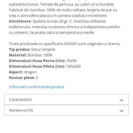
substante toxice. Temele de pe husa, au culori vii si durabile
Fabricat din bumbac 100% de inalta calitate, lenjeria de pat va
crea o atmosfera placuta in camera copilului Intretinere:
Intretinere
: Spalare la max.30 gr. C. Interzisa utilizarea
inalbitorului. Interzisa curatarea chimica si indepartarea petelor
cu solventi. Se poate calca la temperatura medie
Toate produsele cu specificatia DISNEY sunt originale cu licenta.
Tip produs:
Seturi lenjerie
Material:
Bumbac 100%
Dimensiuni Husa Perna (Cm):
70x90
Dimensiuni Husa Pilota (Cm):
140x200
Aspect:
dragon
Numar piese:
2
Informatii conformitate produs
Caracteristici
Review-uri
(0)