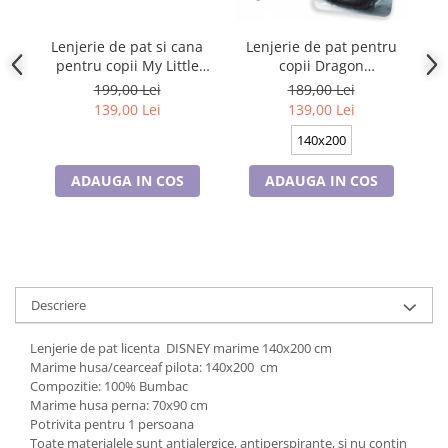
Lenjerie de pat si cana
Lenjerie de pat pentru
L
pentru copii My Little
copii Dragon
p
Pony Friendship 140×200
osforescenta 140×200 cm,
199,00 Lei
189,00 Lei
cm, 70×90 cm, Disney,
70×90 cm, Disney, 100%
139,00 Lei
139,00 Lei
100% bumbac
bumbac
140x200
ADAUGA IN COS
ADAUGA IN COS
Descriere
Lenjerie de pat licenta DISNEY marime 140x200 cm
Marime husa/cearceaf pilota: 140x200 cm
Compozitie: 100% Bumbac
Marime husa perna: 70x90 cm
Potrivita pentru 1 persoana
Toate materialele sunt antialergice, antiperspirante, si nu contin