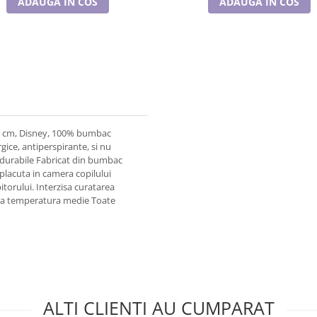
ADAUGA IN COS
ADAUGA IN COS
90 cm, Disney, 100% bumbac
gice, antiperspirante, si nu
i durabile Fabricat din bumbac
 placuta in camera copilului
bitorului. Interzisa curatarea
a la temperatura medie Toate
ALTI CLIENTI AU CUMPARAT