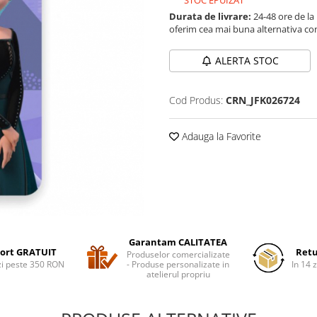
STOC EPUIZAT
Durata de livrare:
24-48 ore de la
oferim cea mai buna alternativa con
ALERTA STOC
Cod Produs:
CRN_JFK026724
Adauga la Favorite
Garantam CALITATEA
ort GRATUIT
Retu
Produselor comercializate
i peste 350 RON
- Produse personalizate in
In 14 z
atelierul propriu