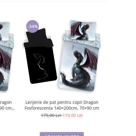
-34%
-34%
Lenjerie de pat pentru copii Dragon
Dragon
Lenjerie de 
Fosforescenta 140×200cm, 70×90 cm
90 cm,
140×200cm, 
179,00 Lei
119,00 Lei
165,