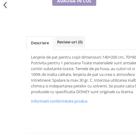
ADAUGA IN COS
Tricouri de cuplu Valentine's Day
Valentine's Day
Cadouri pentru Bunici
Cadouri pentru Nasi si Fini
Cadouri Craciun
Review-uri
(0)
Descriere
Cadouri pentru Mama
Cadouri pentru profesori sau absolventi
Lenjerie de pat pentru copii dimensiuni 140×200 cm, 70×
Cadouri Back to school
Potrivita pentru 1 persoana Toate materialele sunt antialer
Cadouri de Paște
contin substante toxice. Temele de pe husa, au culori vii s
100% de inalta calitate, lenjeria de pat va crea o atmosfera
Cadouri Traditionale Romanesti
Intretinere: Spalare la max.30 gr. C. Interzisa utilizarea inal
8 Martie
chimica si indepartarea petelor cu solventi. Se poate calc
Cadouri pentru CUPLU El & Ea
produsele cu specificatia DISNEY sunt originale cu licenta.
Cadouri Iubitori de animale
Informatii conformitate produs
Cadouri GRAVIDE
Cadouri pentru sportivi
Cadouri Pensionare
Cadouri Colegi, sefi sau angajati