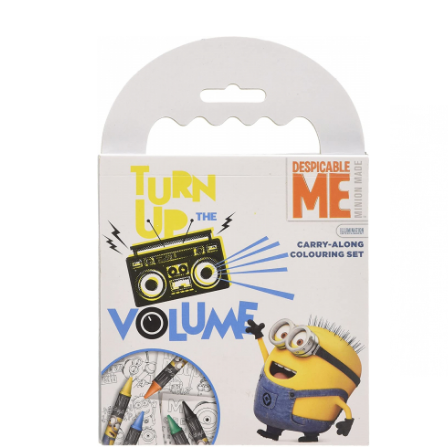
Cadouri pentru Doctori
Cadouri pentru Sfânta Maria
Martisoare