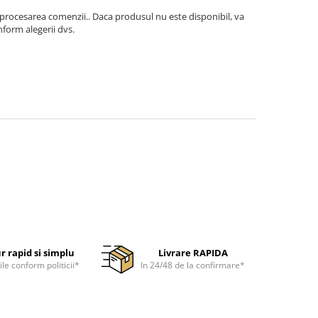
 procesarea comenzii.. Daca produsul nu este disponibil, va
form alegerii dvs.
r rapid si simplu
Livrare RAPIDA
ile conform politicii*
In 24/48 de la confirmare*