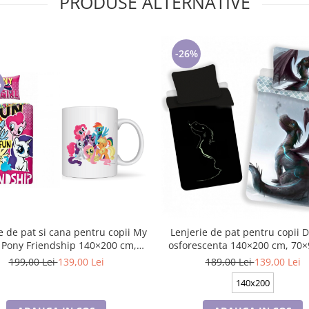
PRODUSE ALTERNATIVE
-26%
%
e de pat si cana pentru copii My
Lenjerie de pat pentru copii 
ndship 140×200 cm,
osforescenta 140×200 cm, 70×
90 cm, Disney, 100% bumbac
Disney, 100% bumbac
199,00 Lei
139,00 Lei
189,00 Lei
139,00 Lei
140x200