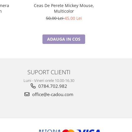
mera
Ceas De Perete Mickey Mouse,
Ceas De
n
Multicolor
50,00 Lei
45,00 Lei
ADAUGA IN COS
SUPORT CLIENTI
Luni - Vineri orele 10.00-16.30
0784.702.982
office@e-cadou.com