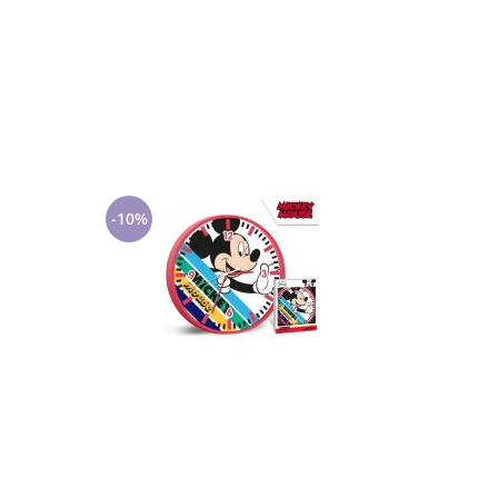
-10%
-7%