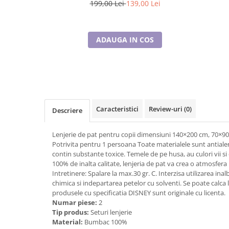
70×90 cm, Disney, 100% bumbac
199,00 Lei
139,00 Lei
Cadouri pentru Doctori
Cadouri pentru Sfânta Maria
Martisoare
ADAUGA IN COS
Caracteristici
Review-uri
(0)
Descriere
Lenjerie de pat pentru copii dimensiuni 140×200 cm, 70×
Potrivita pentru 1 persoana Toate materialele sunt antialer
contin substante toxice. Temele de pe husa, au culori vii s
100% de inalta calitate, lenjeria de pat va crea o atmosfera
Intretinere: Spalare la max.30 gr. C. Interzisa utilizarea inal
chimica si indepartarea petelor cu solventi. Se poate calc
produsele cu specificatia DISNEY sunt originale cu licenta.
Numar piese:
2
Tip produs:
Seturi lenjerie
Material:
Bumbac 100%