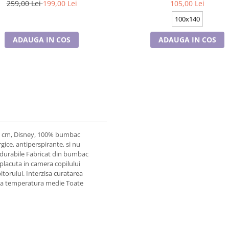
bumbac, HAX048736
BRM006430
259,00 Lei
199,00 Lei
105,00 Lei
100x140
ADAUGA IN COS
ADAUGA IN COS
90 cm, Disney, 100% bumbac
gice, antiperspirante, si nu
i durabile Fabricat din bumbac
 placuta in camera copilului
bitorului. Interzisa curatarea
a la temperatura medie Toate