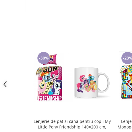
Tricouri de cuplu Valentine's Day
Valentine's Day
Cadouri pentru Bunici
Cadouri pentru Nasi si Fini
Cadouri Craciun
Cadouri pentru Mama
Cadouri pentru profesori sau absolventi
-30%
-23
Cadouri Back to school
Cadouri de Paște
Cadouri Traditionale Romanesti
8 Martie
Cadouri pentru CUPLU El & Ea
Cadouri Iubitori de animale
Cadouri GRAVIDE
Cadouri pentru sportivi
Cadouri Pensionare
Lenjerie de pat si cana pentru copii My
Lenje
Little Pony Friendship 140×200 cm,
Monopoly 140×200 cm, 70×
Cadouri Colegi, sefi sau angajati