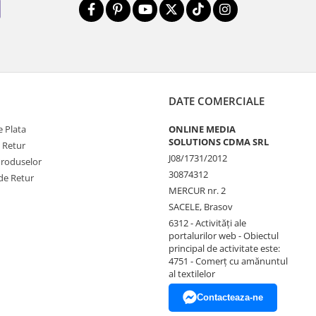
DATE COMERCIALE
 Plata
ONLINE MEDIA
SOLUTIONS CDMA SRL
e Retur
J08/1731/2012
Produselor
30874312
de Retur
MERCUR nr. 2
SACELE, Brasov
6312 - Activităţi ale
portalurilor web - Obiectul
principal de activitate este:
4751 - Comerţ cu amănuntul
al textilelor
Contacteaza-ne