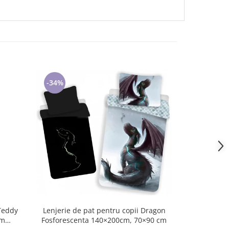
-34%
-34%
Lenjerie de pat pentru copii Dragon
 Teddy
Lenjerie de 
Fosforescenta 140×200cm, 70×90 cm
140×200cm, 