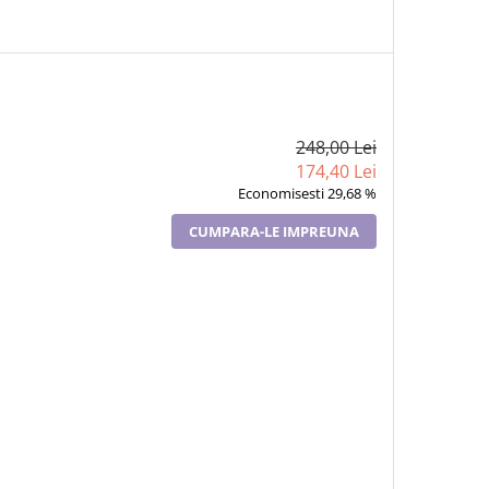
248,00 Lei
174,40 Lei
Economisesti 29,68 %
CUMPARA-LE IMPREUNA