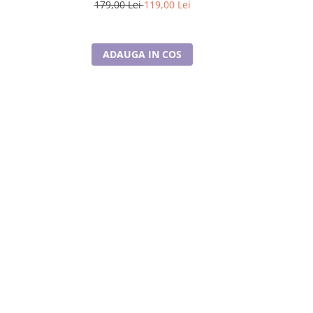
179,00 Lei
119,00 Lei
165,
ADAUGA IN COS
A