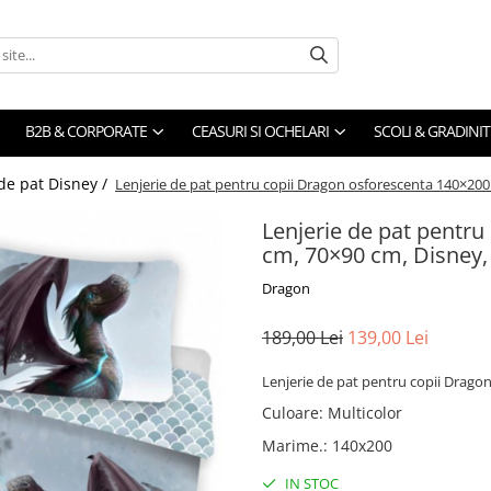
B2B & CORPORATE
CEASURI SI OCHELARI
SCOLI & GRADINIT
 de pat Disney /
Lenjerie de pat pentru copii Dragon osforescenta 140×20
Lenjerie de pat pentr
cm, 70×90 cm, Disney
Dragon
189,00 Lei
139,00 Lei
Lenjerie de pat pentru copii Drag
Culoare
:
Multicolor
Marime.
:
140x200
IN STOC