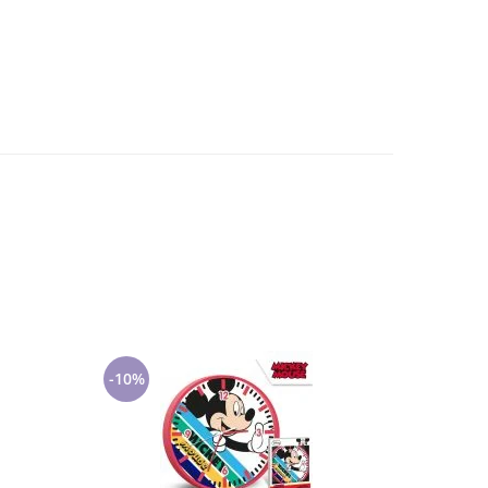
-10%
-7%