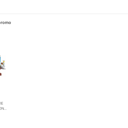
promo
IE
ION