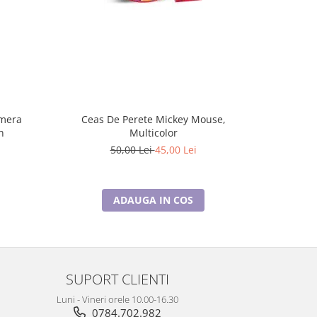
mera
Ceas De Perete Mickey Mouse,
Ceas De
n
Multicolor
50,00 Lei
45,00 Lei
ADAUGA IN COS
SUPORT CLIENTI
Luni - Vineri orele 10.00-16.30
0784.702.982