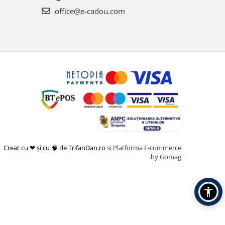
office@e-cadou.com
Creat cu ❤ și cu 🧠 de TrifanDan.ro
si
Platforma E-commerce
by Gomag