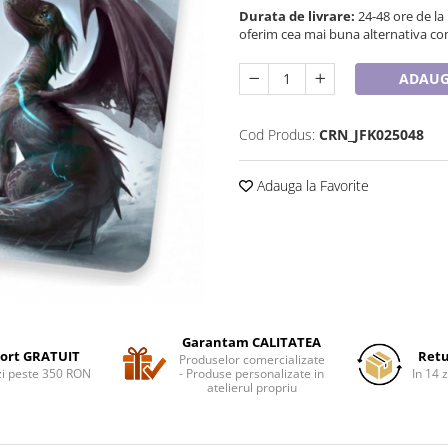
Durata de livrare:
24-48 ore de la
oferim cea mai buna alternativa con
ADAUG
Cod Produs:
CRN_JFK025048
Adauga la Favorite
Garantam CALITATEA
ort GRATUIT
Retu
Produselor comercializate
i peste 350 RON
- Produse personalizate in
In 14 z
atelierul propriu