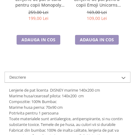
Cadouri pentru Doctori
pentru copii Monopoly
copii Emoji Unicorns
Cadouri pentru Sfânta Maria
140×200 cm, 70×90
140×200 cm, 70×90 cm,
259,00 Lei
169,00 Lei
cm,100% bumbac,
Disney, 100% bumbac
Martisoare
199,00 Lei
109,00 Lei
HAX048736
ADAUGA IN COS
ADAUGA IN COS
Descriere
Lenjerie de pat licenta DISNEY marime 140x200 cm
Marime husa/cearceaf pilota: 140x200 cm
Compozitie: 100% Bumbac
Marime husa perna: 70x90 cm
Potrivita pentru 1 persoana
Toate materialele sunt antialergice, antiperspirante, si nu contin
substante toxice. Temele de pe husa, au culori vii si durabile
Fabricat din bumbac 100% de inalta calitate, lenjeria de pat va