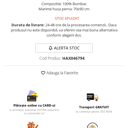
Lenjerii de pat pentru copii
Compozitie: 100% Bumbac
Cadouri Cuplu
Marime husa perna: 70x90 cm
Fashion
STOC EPUIZAT
Durata de livrare:
24-48 ore de la procesarea comenzii.. Daca
Pijamale de CRACIUN
produsul nu este disponibil, va oferim cea mai buna alternativa
Pijamale de dama
conform alegerii dvs.
Pijamale de barbati
ALERTA STOC
Halate si capoate
Pijamale
Cod Produs:
HAX046794
WINTER Collection
Halate si pijamale Family
Adauga la Favorite
Incaltaminte
Seturi elegante femei
Umbrele
Pijamale de copii
Plătește online cu CARD-ul
Transport GRATUIT
Pijamale BIG SIZE femei
și primești automat EXTRA-reducere
la comenzi peste 350 RON
la comanda ta!
Cadouri ocazii speciale
Tricouri de craciun