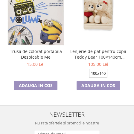
Trusa de colorat portabila
Lenjerie de pat pentru copii
Despicable Me
Teddy Bear 100×140cm,
40×45 cm BRM006430
15,00 Lei
105,00 Lei
100x140
ADAUGA IN COS
ADAUGA IN COS
NEWSLETTER
Nu rata ofertele si promotiile noastre