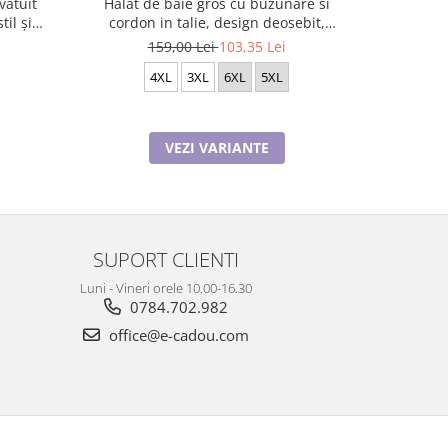
Halat de baie gros cu buzunare si
Pijama fem
cordon in talie, design deosebit,
din două 
PIJ91701
159,00 Lei
103,35 Lei
4XL
3XL
6XL
5XL
3XL(46)
VEZI VARIANTE
SUPORT CLIENTI
Luni - Vineri orele 10.00-16.30
0784.702.982
office@e-cadou.com