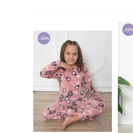
Lenjerii de pat pentru copii
Cadouri Cuplu
Fashion
Pijamale de CRACIUN
-35
Pijamale de dama
-35%
Pijamale de barbati
Halate si capoate
Pijamale
WINTER Collection
Halate si pijamale Family
Incaltaminte
Seturi elegante femei
Umbrele
Pijamale de copii
Pijamale BIG SIZE femei
Cadouri ocazii speciale
Tricouri de craciun