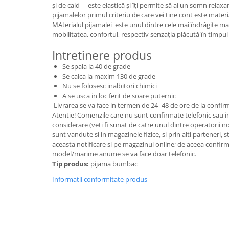
Cadouri pentru Doctori
și de cald – este elastică și îți permite să ai un somn relaxa
pijamalelor primul criteriu de care vei ține cont este materi
Cadouri pentru Sfânta Maria
MAterialul pijamalei este unul dintre cele mai îndrăgite ma
Martisoare
mobilitatea, confortul, respectiv senzația plăcută în timpul p
Intretinere produs
Se spala la 40 de grade
Se calca la maxim 130 de grade
Nu se folosesc inalbitori chimici
A se usca in loc ferit de soare puternic
Livrarea se va face in termen de 24 -48 de ore de la confi
Atentie! Comenzile care nu sunt confirmate telefonic sau in 
considerare (veti fi sunat de catre unul dintre operatorii 
sunt vandute si in magazinele fizice, si prin alti parteneri, 
aceasta notificare si pe magazinul online; de aceea confirm
model/marime anume se va face doar telefonic.
Tip produs:
pijama bumbac
Informatii conformitate produs