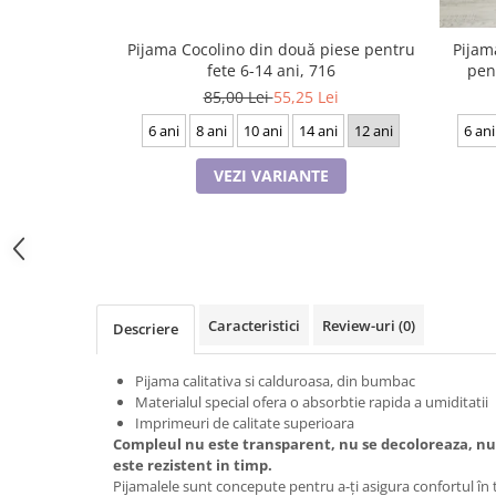
Tricouri de cuplu Valentine's Day
Valentine's Day
Pijama Cocolino din două piese pentru
Pijam
fete 6-14 ani, 716
pen
Cadouri pentru Bunici
85,00 Lei
55,25 Lei
Cadouri pentru Nasi si Fini
Cadouri Craciun
6 ani
8 ani
10 ani
14 ani
12 ani
6 ani
Cadouri pentru Mama
VEZI VARIANTE
Cadouri pentru profesori sau absolventi
Cadouri Back to school
Cadouri de Paște
Cadouri Traditionale Romanesti
8 Martie
Caracteristici
Review-uri
(0)
Descriere
Cadouri pentru CUPLU El & Ea
Cadouri Iubitori de animale
Pijama calitativa si calduroasa, din bumbac
Cadouri GRAVIDE
Materialul special ofera o absorbtie rapida a umiditatii
Cadouri pentru sportivi
Imprimeuri de calitate superioara
Compleul nu este transparent, nu se decoloreaza, nu i
Cadouri Pensionare
este rezistent in timp.
Cadouri Colegi, sefi sau angajati
Pijamalele sunt concepute pentru a-ți asigura confortul în t