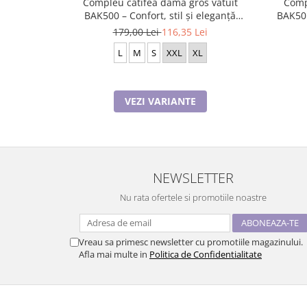
Compleu catifea damă gros vatuit
Comp
BAK500 – Confort, stil și eleganță
BAK501
BAK500
179,00 Lei
116,35 Lei
L
M
S
XXL
XL
VEZI VARIANTE
NEWSLETTER
Nu rata ofertele si promotiile noastre
Vreau sa primesc newsletter cu promotiile magazinului.
Afla mai multe in
Politica de Confidentialitate