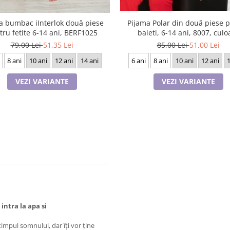
Pijama Polar din două piese 
a bumbac iInterlok două piese
baieti, 6-14 ani, 8007, culo
tru fetite 6-14 ani, BERF1025
bleomarin si rosu
85,00 Lei
51,00 Lei
79,00 Lei
51,35 Lei
6 ani
8 ani
10 ani
12 ani
1
8 ani
10 ani
12 ani
14 ani
VEZI VARIANTE
VEZI VARIANTE
ntra la apa si
impul somnului, dar îți vor ține