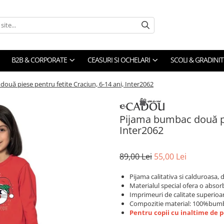
B2B & CORPORATE
CEASURI SI OCHELARI
SCOLI & GRADINIT
ouă piese pentru fetite Craciun, 6-14 ani, Inter2062
Pijama bumbac două pie
Inter2062
89,00 Lei
55,00 Lei
Pijama calitativa si calduroasa,
Materialul special ofera o absorb
Imprimeuri de calitate superioa
Compozitie material: 100%bum
Pentru copii cu inaltime de 