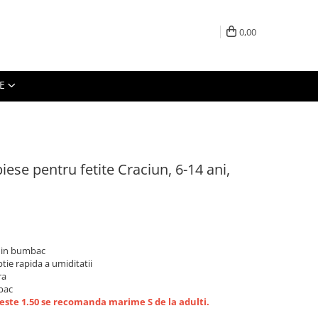
0,00
E
se pentru fetite Craciun, 6-14 ani,
 din bumbac
tie rapida a umiditatii
ra
bac
peste 1.50 se recomanda marime S de la adulti.