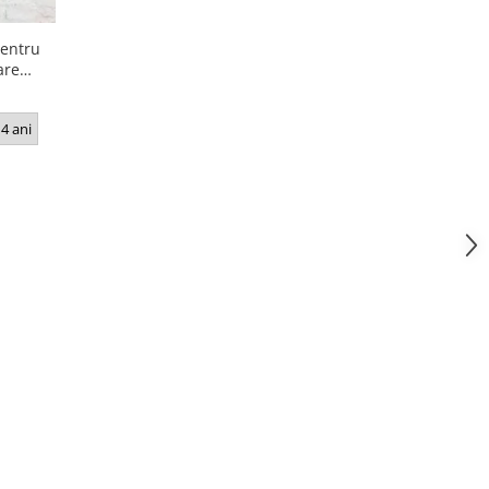
pentru
are
4 ani