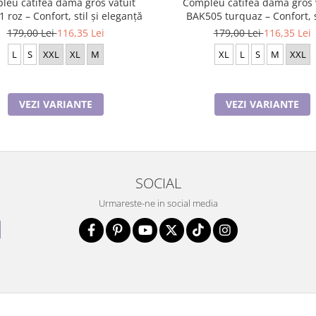
leu catifea damă gros vatuit
Compleu catifea damă gros vatuit
 roz – Confort, stil și eleganță
BAK505 turquaz – Confort, stil și
eleganță
179,00 Lei
116,35 Lei
179,00 Lei
116,35 Lei
L
S
XXL
XL
M
XL
L
S
M
XXL
VEZI VARIANTE
VEZI VARIANTE
SOCIAL
Urmareste-ne in social media