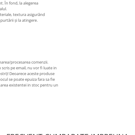
nt. În fond, la alegerea
alul.
teriale, textura asigurând
urtării și la atingere.
rmarea/procesarea comenzii.
scris pe email, nu vor fi luate in
nostri)! Deoarece aceste produse
stocul se poate epuiza fara sa fie
area existentei in stoc pentru un