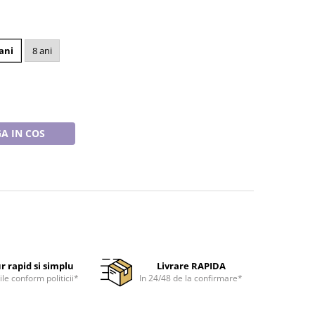
 ani
8 ani
A IN COS
r rapid si simplu
Livrare RAPIDA
ile conform politicii*
In 24/48 de la confirmare*