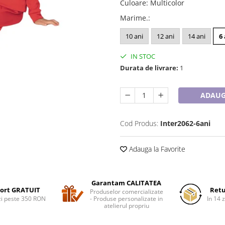
Culoare
:
Multicolor
Marime.
:
10 ani
12 ani
14 ani
6
IN STOC
Durata de livrare:
1
ADAUG
Cod Produs:
Inter2062-6ani
Adauga la Favorite
Garantam CALITATEA
ort GRATUIT
Retu
Produselor comercializate
i peste 350 RON
- Produse personalizate in
In 14 z
atelierul propriu