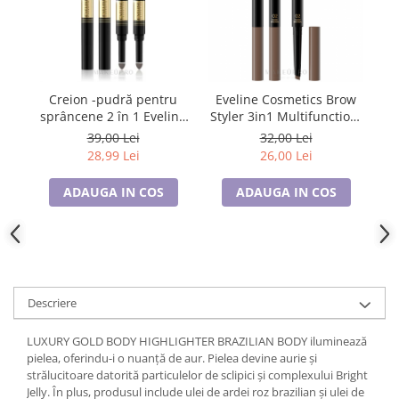
Cadouri pentru Doctori
Cadouri pentru Sfânta Maria
Martisoare
Creion -pudră pentru
Eveline Cosmetics Brow
E
sprâncene 2 în 1 Eveline
Styler 3in1 Multifunction,
fe
Cosmetics Brow Art DU0
02, dark brown
39,00 Lei
32,00 Lei
Waterproof medium
28,99 Lei
26,00 Lei
ADAUGA IN COS
ADAUGA IN COS
Descriere
LUXURY GOLD BODY HIGHLIGHTER BRAZILIAN BODY iluminează
pielea, oferindu-i o nuanță de aur. Pielea devine aurie și
strălucitoare datorită particulelor de sclipici și complexului Bright
Jelly. În plus, produsul include ulei de ardei roz brazilian și ulei de