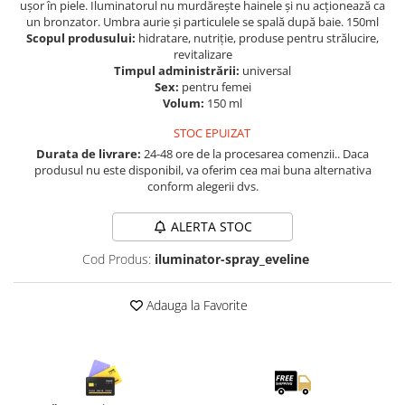
Lenjerii de pat pentru copii
ușor în piele. Iluminatorul nu murdărește hainele și nu acționează ca
un bronzator. Umbra aurie și particulele se spală după baie. 150ml
Cadouri Cuplu
Scopul produsului:
hidratare, nutriţie, produse pentru strălucire,
revitalizare
Fashion
Timpul administrării:
universal
Pijamale de CRACIUN
Sex:
pentru femei
Volum:
150 ml
Pijamale de dama
Pijamale de barbati
STOC EPUIZAT
Durata de livrare:
24-48 ore de la procesarea comenzii.. Daca
Halate si capoate
produsul nu este disponibil, va oferim cea mai buna alternativa
Pijamale
conform alegerii dvs.
WINTER Collection
Halate si pijamale Family
ALERTA STOC
Incaltaminte
Cod Produs:
iluminator-spray_eveline
Seturi elegante femei
Umbrele
Adauga la Favorite
Pijamale de copii
Pijamale BIG SIZE femei
Cadouri ocazii speciale
Tricouri de craciun