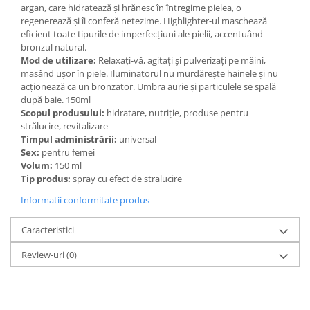
argan, care hidratează și hrănesc în întregime pielea, o
regenerează și îi conferă netezime. Highlighter-ul maschează
eficient toate tipurile de imperfecțiuni ale pielii, accentuând
bronzul natural.
Mod de utilizare:
Relaxați-vă, agitați și pulverizați pe mâini,
masând ușor în piele. Iluminatorul nu murdărește hainele și nu
acționează ca un bronzator. Umbra aurie și particulele se spală
după baie. 150ml
Scopul produsului:
hidratare, nutriţie, produse pentru
strălucire, revitalizare
Timpul administrării:
universal
Sex:
pentru femei
Volum:
150 ml
Tip produs:
spray cu efect de stralucire
Informatii conformitate produs
Caracteristici
Review-uri
(0)