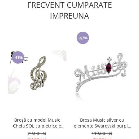
FRECVENT CUMPARATE
IMPREUNA
-67%
-41%
Broșă cu model Music
Brosa Music silver cu
Cheia SOL cu pietricele
elemente Swarovski purple
albe, SC23.084
si placata cu aur 18K
29,00 Lei
119,00 Lei
garantie 6 luni