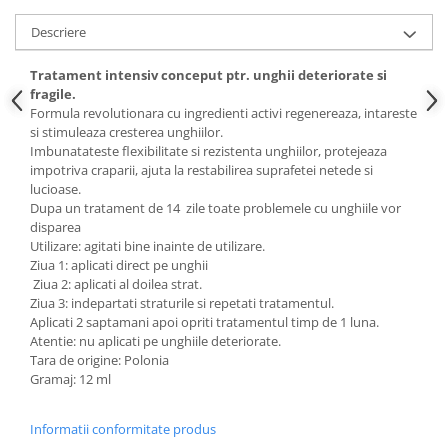
Cadouri pentru Doctori
Descriere
Cadouri pentru Sfânta Maria
Martisoare
Tratament intensiv conceput ptr. unghii deteriorate si
fragile.
Formula revolutionara cu ingredienti activi regenereaza, intareste
si stimuleaza cresterea unghiilor.
Imbunatateste flexibilitate si rezistenta unghiilor, protejeaza
impotriva craparii, ajuta la restabilirea suprafetei netede si
lucioase.
Dupa un tratament de 14 zile toate problemele cu unghiile vor
disparea
Utilizare: agitati bine inainte de utilizare.
Ziua 1: aplicati direct pe unghii
Ziua 2: aplicati al doilea strat.
Ziua 3: indepartati straturile si repetati tratamentul.
Aplicati 2 saptamani apoi opriti tratamentul timp de 1 luna.
Atentie: nu aplicati pe unghiile deteriorate.
Tara de origine: Polonia
Gramaj: 12 ml
Informatii conformitate produs