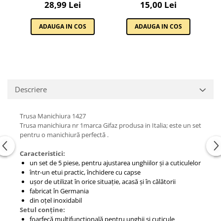
INTARIREA UNGHIEI EVELINE
COSMETICS BROW ART DU0
15,00 Lei
28,99 Lei
Cadouri pentru Doctori
COSMETICS
WATERPROOF MEDIUM
Cadouri pentru Sfânta Maria
ADAUGA IN COS
ADAUGA IN COS
Martisoare
Descriere
Trusa Manichiura 1427
Trusa manichiura nr 1marca Gifaz produsa in Italia
; este un set
pentru o manichiură perfectă .
Caracteristici:
un set de 5 piese, pentru ajustarea unghiilor și a cuticulelor
într-un etui practic, închidere cu capse
ușor de utilizat în orice situație, acasă și în călătorii
fabricat în Germania
din oțel inoxidabil
Setul conține:
foarfecă multifuncțională pentru unghii și cuticule