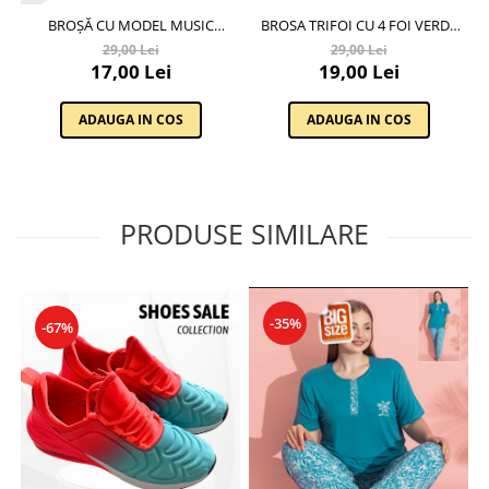
BROSA TRIFOI CU 4 FOI VERDE
BROȘĂ CU MODEL MUSIC
CU CRISTALE FATETATE 12134,
CHEIA SOL CU PIETRICELE ALBE,
29,00 Lei
29,00 Lei
CU AMBALAJ PREMIUM
SC23.084
19,00 Lei
17,00 Lei
ADAUGA IN COS
ADAUGA IN COS
PRODUSE SIMILARE
-35%
-67%