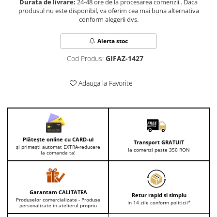
Durata de livrare:
24-48 ore de la procesarea comenzii.. Daca
Lenjerii de pat pentru copii
produsul nu este disponibil, va oferim cea mai buna alternativa
Cadouri Cuplu
conform alegerii dvs.
Fashion
Alerta stoc
Pijamale de CRACIUN
Pijamale de dama
Cod Produs:
GIFAZ-1427
Pijamale de barbati
Halate si capoate
Adauga la Favorite
Pijamale
WINTER Collection
Halate si pijamale Family
Incaltaminte
Plătește online cu CARD-ul
Transport GRATUIT
Seturi elegante femei
și primești automat EXTRA-reducere
la comenzi peste 350 RON
la comanda ta!
Umbrele
Pijamale de copii
Pijamale BIG SIZE femei
Garantam CALITATEA
Retur rapid si simplu
Cadouri ocazii speciale
Produselor comercializate - Produse
In 14 zile conform politicii*
personalizate in atelierul propriu
Tricouri de craciun