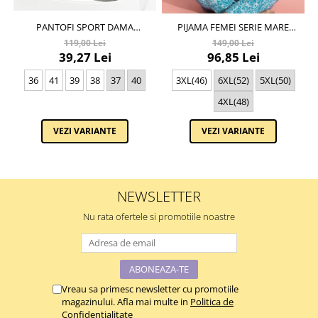
PANTOFI SPORT DAMA
PIJAMA FEMEI SERIE MARE
ORANGE BX-11C
BATTAL, DIN DOUĂ PIESE,
119,00 Lei
149,00 Lei
BUMBAC , LUX PIJ32974
39,27 Lei
96,85 Lei
36
41
39
38
37
40
3XL(46)
6XL(52)
5XL(50)
4XL(48)
VEZI VARIANTE
VEZI VARIANTE
NEWSLETTER
Nu rata ofertele si promotiile noastre
Vreau sa primesc newsletter cu promotiile
magazinului. Afla mai multe in
Politica de
Confidentialitate