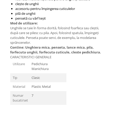
clește de unghii
accesoriu pentru împingerea cuticulelor
pilă de unghii
pensetă cu vârf teșit
Mod de utilizare:
Unghiile se taie în forma dorită, folosind foarfeca sau cleștii,
după care se pilesc cu pila. Apoi, folosind spatula, împingeți
cuticulele. Penseta poate servi, de exemplu, la modelarea
sprâncenelor.
Contine: Unghiera mica, penseta, lance mica, pila,
forfecuta unghii, forfecuta cuticule, cleste pedichiura.
CARACTERISTICI GENERALE
Utilizare
Pedichiura
Manichiura
Tip
Clasic
Material
Plastic Metal
Numar
7
bucati/set