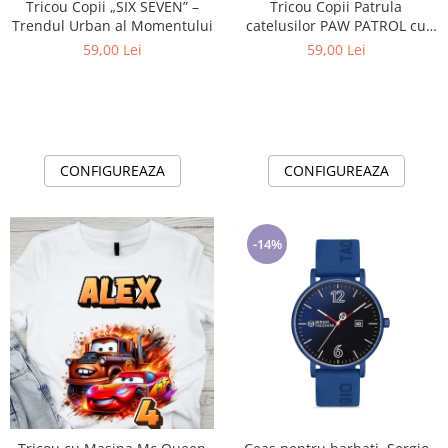
Tricou Copii „SIX SEVEN” –
Tricou Copii Patrula
Trendul Urban al Momentului
catelusilor PAW PATROL cu
Cifră Aniversară | Cadou
59,00 Lei
59,00 Lei
Personalizat e-CADOU - Copie
CONFIGUREAZA
CONFIGUREAZA
-14%