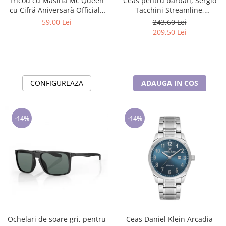
Tricou cu Masina Mc Queen
Ceas pentru barbati, Sergio
cu Cifră Aniversară Official|
Tacchini Streamline,
Cadou Personalizat e-CADOU
ST.1.10116.2
59,00 Lei
243,60 Lei
209,50 Lei
CONFIGUREAZA
ADAUGA IN COS
-14%
-14%
Ochelari de soare gri, pentru
Ceas Daniel Klein Arcadia