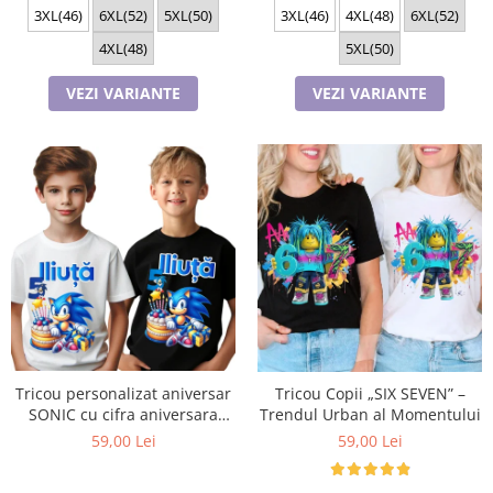
3XL(46)
6XL(52)
5XL(50)
3XL(46)
4XL(48)
6XL(52)
4XL(48)
5XL(50)
VEZI VARIANTE
VEZI VARIANTE
Tricou personalizat aniversar
Tricou Copii „SIX SEVEN” –
SONIC cu cifra aniversara
Trendul Urban al Momentului
TAS101
59,00 Lei
59,00 Lei