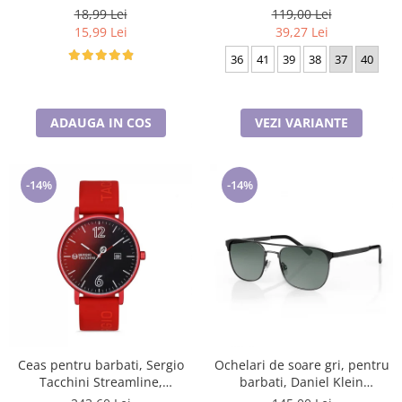
18,99 Lei
119,00 Lei
15,99 Lei
39,27 Lei
36
41
39
38
37
40
ADAUGA IN COS
VEZI VARIANTE
-14%
-14%
Ceas pentru barbati, Sergio
Ochelari de soare gri, pentru
Tacchini Streamline,
barbati, Daniel Klein
ST.1.10116.1
Sunglasses, DK3264-2