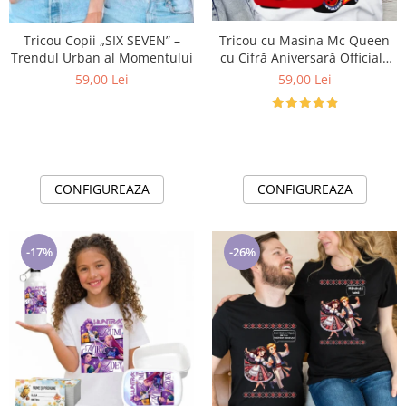
Lenjerii de pat pentru copii
Cadouri Cuplu
Tricou Copii „SIX SEVEN” –
Tricou cu Masina Mc Queen
Fashion
Trendul Urban al Momentului
cu Cifră Aniversară Official|
Cadou Personalizat e-CADOU
59,00 Lei
59,00 Lei
Pijamale de CRACIUN
Pijamale de dama
Pijamale de barbati
Halate si capoate
Pijamale
CONFIGUREAZA
CONFIGUREAZA
WINTER Collection
Halate si pijamale Family
Incaltaminte
-17%
-26%
Seturi elegante femei
Umbrele
Pijamale de copii
Pijamale BIG SIZE femei
Cadouri ocazii speciale
Tricouri de craciun