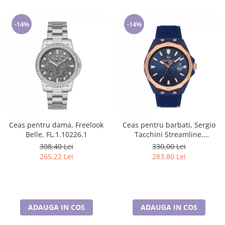
-14%
-14%
Ceas pentru dama, Freelook
Ceas pentru barbati, Sergio
Belle, FL.1.10226.1
Tacchini Streamline,
ST.1.10197.4
308,40 Lei
330,00 Lei
265,22 Lei
283,80 Lei
ADAUGA IN COS
ADAUGA IN COS