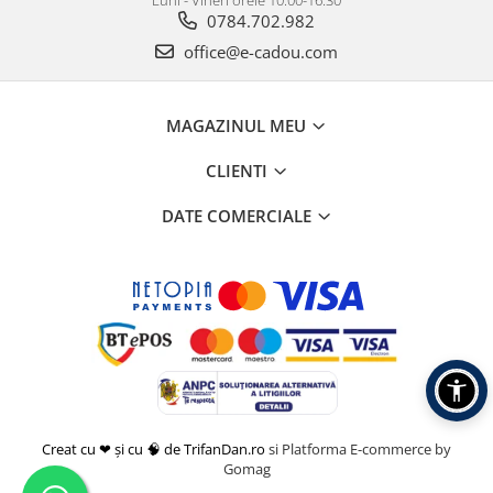
Luni - Vineri orele 10.00-16.30
0784.702.982
office@e-cadou.com
MAGAZINUL MEU
CLIENTI
DATE COMERCIALE
Creat cu ❤ și cu 🧠 de TrifanDan.ro
si
Platforma E-commerce by
Gomag