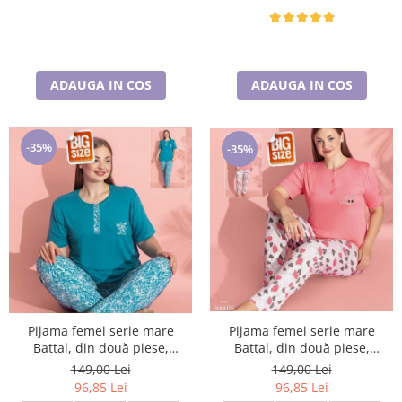
ADAUGA IN COS
ADAUGA IN COS
-35%
-35%
Pijama femei serie mare
Pijama femei serie mare
Battal, din două piese,
Battal, din două piese,
bumbac , Lux PIJ32974
bumbac , Lux PIJ300025
149,00 Lei
149,00 Lei
96,85 Lei
96,85 Lei