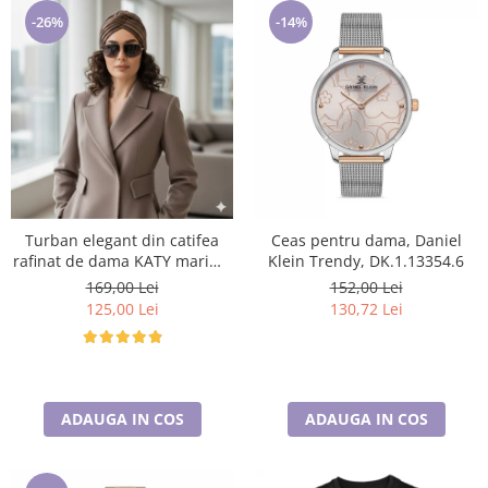
-26%
-14%
Turban elegant din catifea
Ceas pentru dama, Daniel
rafinat de dama KATY marime
Klein Trendy, DK.1.13354.6
universala, captuseala polar,
169,00 Lei
152,00 Lei
culoare maro Sequoia
125,00 Lei
130,72 Lei
ADAUGA IN COS
ADAUGA IN COS