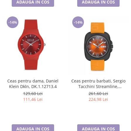
ADAUGA IN COS
ADAUGA IN COS
-14%
-14%
Ceas pentru dama, Daniel
Ceas pentru barbati, Sergio
Klein Dkln, DK.1.12713.4
Tacchini Streamline,
ST.1.10092.3
129,60 Lei
261,60 Lei
111,46 Lei
224,98 Lei
ADAUGA IN COS
ADAUGA IN COS