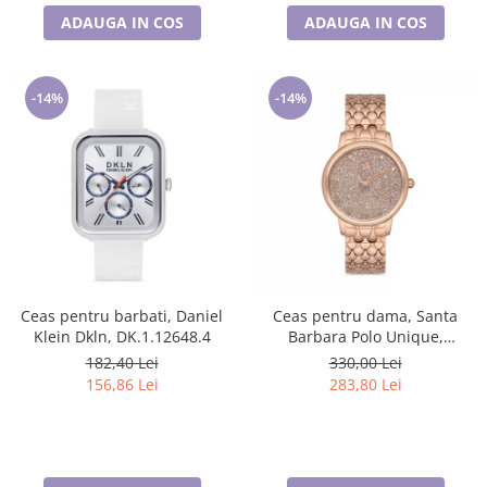
ADAUGA IN COS
ADAUGA IN COS
-14%
-14%
Ceas pentru barbati, Daniel
Ceas pentru dama, Santa
Klein Dkln, DK.1.12648.4
Barbara Polo Unique,
SB.1.10127.2
182,40 Lei
330,00 Lei
156,86 Lei
283,80 Lei