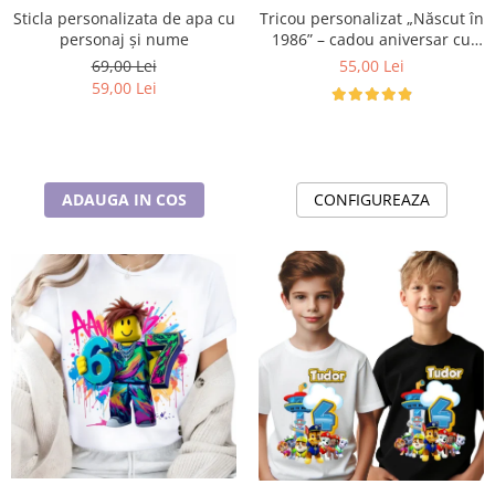
Cadouri pentru Doctori
Tricou personalizat „Născut în
Sticla personalizata de apa cu
Cadouri pentru Sfânta Maria
1986” – cadou aniversar cu
personaj și nume
mesaj amuzant
55,00 Lei
69,00 Lei
Martisoare
59,00 Lei
CONFIGUREAZA
ADAUGA IN COS