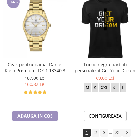
-14%
Ceas pentru dama, Daniel
Tricou negru barbati
Klein Premium, DK.1.13340.3
personalizat Get Your Dream
187,00 Lei
69,00 Lei
160,82 Lei
M
S
XXL
XL
L
ADAUGA IN COS
CONFIGUREAZA
1
2
3
72
...