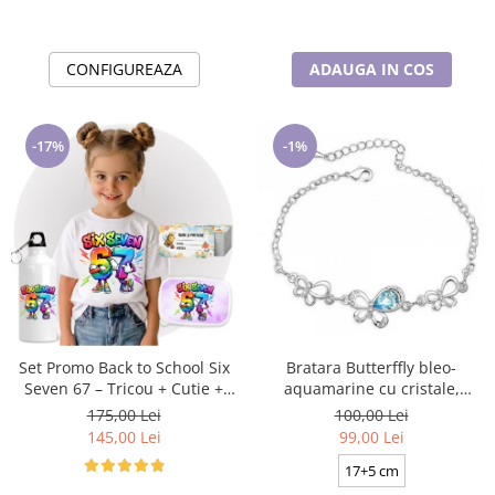
CONFIGUREAZA
ADAUGA IN COS
-17%
-1%
Set Promo Back to School Six
Bratara Butterffly bleo-
Seven 67 – Tricou + Cutie +
aquamarine cu cristale,
Bidon Personalizat pentru
placata cu aur 18K
175,00 Lei
100,00 Lei
copilul tău
145,00 Lei
99,00 Lei
17+5 cm