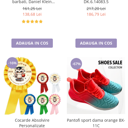
barbati, Daniel Klein
DK.6.14083.5
Sunglasses, DK3250-2
161,25 Lei
217,20 Lei
138,68 Lei
186,79 Lei
ADAUGA IN COS
ADAUGA IN COS
-16%
-67%
Cocarde Absolvire
Pantofi sport dama orange BX-
Personalizate
11C