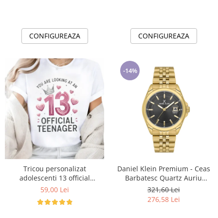
CONFIGUREAZA
CONFIGUREAZA
-14%
Tricou personalizat
Daniel Klein Premium - Ceas
adolescenti 13 official
Barbatesc Quartz Auriu
Teenager Cadou Inspirat
DK.6.14205-4
59,00 Lei
321,60 Lei
pentru aniversare
276,58 Lei