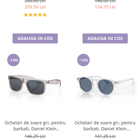
243,60 Lei
145,00 Lei
209,50 Lei
124,70 Lei
ADAUGA IN COS
ADAUGA IN COS
-14%
-14%
Ochelari de soare gri, pentru
Ochelari de soare gri, pentru
barbati, Daniel Klein
barbati, Daniel Klein
Sunglasses, DK3254-3
Sunglasses, DK3251-3
146,25 Lei
161,25 Lei