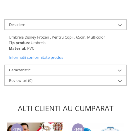
Cadouri pentru Doctori
Cadouri pentru Sfânta Maria
Martisoare
Descriere
Umbrela Disney Frozen , Pentru Copii , 65cm, Multicolor
Tip produs:
Umbrela
Material:
PVC
Informatii conformitate produs
Caracteristici
Review-uri
(0)
ALTI CLIENTI AU CUMPARAT
-11%
-14%