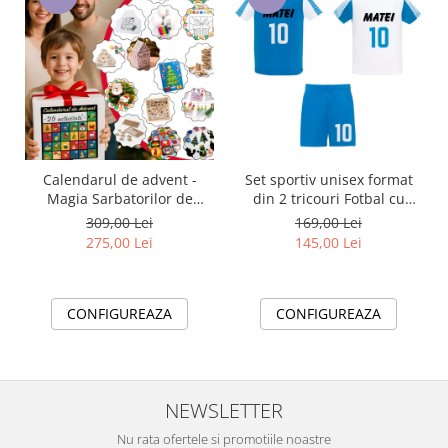
Calendarul de advent -
Set sportiv unisex format
Magia Sarbatorilor de
din 2 tricouri Fotbal cu
Craciun cu 20 activități copii
nume si numar la alegere
309,00 Lei
169,00 Lei
SilverBox
pentru Suporteri și Jucatori
275,00 Lei
145,00 Lei
CONFIGUREAZA
CONFIGUREAZA
NEWSLETTER
Nu rata ofertele si promotiile noastre