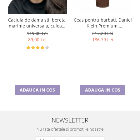
Caciula de dama stil bereta,
Ceas pentru barbati, Daniel
marime universala, culoare
Klein Premium,
roz, BELLA
DK.1.13798.2
119,00 Lei
217,20 Lei
89,00 Lei
186,79 Lei
ADAUGA IN COS
ADAUGA IN COS
NEWSLETTER
Nu rata ofertele si promotiile noastre