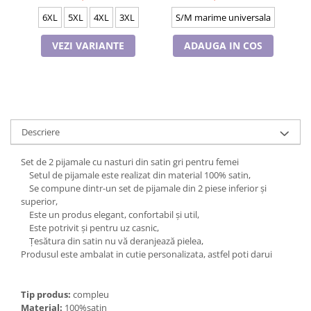
6XL
5XL
4XL
3XL
S/M marime universala
VEZI VARIANTE
ADAUGA IN COS
Descriere
Set de 2 pijamale cu nasturi din satin gri pentru femei
Setul de pijamale este realizat din material 100% satin,
Se compune dintr-un set de pijamale din 2 piese inferior și
superior,
Este un produs elegant, confortabil și util,
Este potrivit și pentru uz casnic,
Țesătura din satin nu vă deranjează pielea,
Produsul este ambalat in cutie personalizata, astfel poti darui
Tip produs:
compleu
Material:
100%satin