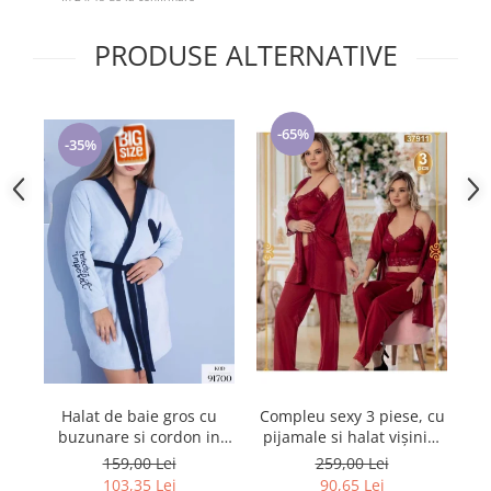
Cadouri pentru Doctori
Cadouri pentru Sfânta Maria
PRODUSE ALTERNATIVE
Martisoare
-65%
-35%
Halat de baie gros cu
Compleu sexy 3 piese, cu
H
buzunare si cordon in
pijamale si halat vișiniu,
pe
talie, design deosebit,
P37911
159,00 Lei
259,00 Lei
PIJ91700
103,35 Lei
90,65 Lei