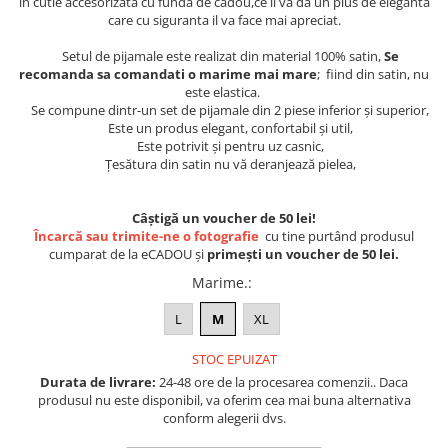
in cutie accesorizata cu funda de cadou,ce ii va da un plus de eleganta
Lenjerii de pat pentru copii
care cu siguranta il va face mai apreciat.
Cadouri Cuplu
Setul de pijamale este realizat din material 100% satin,
Se
Fashion
recomanda sa comandati o marime mai mare
; fiind din satin, nu
este elastica.
Pijamale de CRACIUN
Se compune dintr-un set de pijamale din 2 piese inferior și superior,
Pijamale de dama
Este un produs elegant, confortabil și util,
Pijamale de barbati
Este potrivit și pentru uz casnic,
Țesătura din satin nu vă deranjează pielea,
Halate si capoate
Pijamale
Câștigă un voucher de 50 lei!
WINTER Collection
Încarcă sau trimite-ne o fotografie
cu tine purtând produsul
Halate si pijamale Family
cumparat de la eCADOU și
primești un voucher de 50 lei.
Incaltaminte
Marime.
:
Seturi elegante femei
L
M
XL
Umbrele
Pijamale de copii
STOC EPUIZAT
Pijamale BIG SIZE femei
Durata de livrare:
24-48 ore de la procesarea comenzii.. Daca
produsul nu este disponibil, va oferim cea mai buna alternativa
Cadouri ocazii speciale
conform alegerii dvs.
Tricouri de craciun