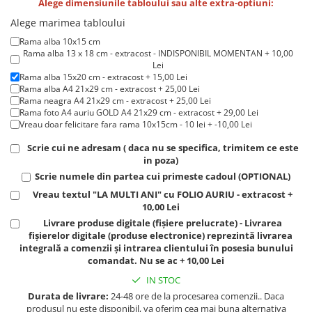
Alege dimensiunile tabloului sau alte extra-optiuni:
Lenjerii de pat pentru copii
Cadouri Cuplu
Alege marimea tabloului
Rama alba 10x15 cm
Fashion
Rama alba 13 x 18 cm - extracost - INDISPONIBIL MOMENTAN + 10,00
Pijamale de CRACIUN
Lei
Rama alba 15x20 cm - extracost + 15,00 Lei
Pijamale de dama
Rama alba A4 21x29 cm - extracost + 25,00 Lei
Pijamale de barbati
Rama neagra A4 21x29 cm - extracost + 25,00 Lei
Rama foto A4 auriu GOLD A4 21x29 cm - extracost + 29,00 Lei
Halate si capoate
Vreau doar felicitare fara rama 10x15cm - 10 lei + -10,00 Lei
Pijamale
Scrie cui ne adresam ( daca nu se specifica, trimitem ce este
WINTER Collection
in poza)
Halate si pijamale Family
Scrie numele din partea cui primeste cadoul (OPTIONAL)
Incaltaminte
Vreau textul "LA MULTI ANI" cu FOLIO AURIU - extracost +
10,00 Lei
Seturi elegante femei
Livrare produse digitale (fișiere prelucrate) - Livrarea
Umbrele
fișierelor digitale (produse electronice) reprezintă livrarea
Pijamale de copii
integrală a comenzii și intrarea clientului în posesia bunului
comandat. Nu se ac + 10,00 Lei
Pijamale BIG SIZE femei
IN STOC
Cadouri ocazii speciale
Durata de livrare:
24-48 ore de la procesarea comenzii.. Daca
Tricouri de craciun
produsul nu este disponibil, va oferim cea mai buna alternativa