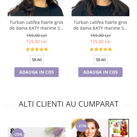
Turban catifea foarte gros
Turban catifea foarte gros
de dama KATY marime 58-
de dama KATY marime 58-
60, captuseala polar,
60, captuseala polar,
159,00 Lei
159,00 Lei
culoare bleomarin
culoare verde emerald
125,00 Lei
125,00 Lei
58-60
58-60
ADAUGA IN COS
ADAUGA IN COS
ALTI CLIENTI AU CUMPARAT
-21%
-25%