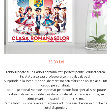
Etichete scolare
Cadouri barbati
Sepci personalizate
Seturi cadou barbati
Seturi cadou barbati portofel si curea
Bannere personalizate scoli si gradinite
Ceasuri pentru EL
Caserole personalizate sandwich
Cadouri craciun barbati
Saculeti personalizati
Cadouri personalizate barbati
Sticla de apa personalizata
Cadouri copii
Agende si caiete personalizate
Caciuli copii
Cadouri copii bebelusi 0+
35,00 Lei
Lenjerii de pat Disney
Tabloul poate fi un Cadou personalizat, perfect pentru educatoarea,
Cadouri copii 1 an
invatatoarea sau profesoara ce ti-a calauzit pasii.
Cadouri craciun copii
Surprinde-o la inceput de an, de martisor sau sfarsit de an scolar cu un
cadou personalizat.
Colectia Disney
Tabloul personalizat este imprimat pe carton foto special, si se poate
Sticlă pentru apa Personalizată
realiza in dimensiuni diferite ( daca nu alegeti o marime anume, se
trimite varianta standard de 10x15cm)..
Sepci personalizate
Rama tabloului poate avea marginile rotunde sau drepte, in functie de
Seturi cadou pentru copii KID's Collection
lotul disponibil.