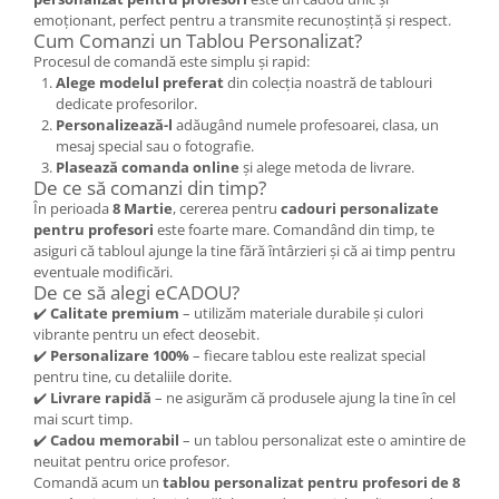
emoționant, perfect pentru a transmite recunoștință și respect.
Cum Comanzi un Tablou Personalizat?
Procesul de comandă este simplu și rapid:
Alege modelul preferat
din colecția noastră de tablouri
dedicate profesorilor.
Personalizează-l
adăugând numele profesoarei, clasa, un
mesaj special sau o fotografie.
Plasează comanda online
și alege metoda de livrare.
De ce să comanzi din timp?
În perioada
8 Martie
, cererea pentru
cadouri personalizate
pentru profesori
este foarte mare. Comandând din timp, te
asiguri că tabloul ajunge la tine fără întârzieri și că ai timp pentru
eventuale modificări.
De ce să alegi eCADOU?
✔️
Calitate premium
– utilizăm materiale durabile și culori
vibrante pentru un efect deosebit.
✔️
Personalizare 100%
– fiecare tablou este realizat special
pentru tine, cu detaliile dorite.
✔️
Livrare rapidă
– ne asigurăm că produsele ajung la tine în cel
mai scurt timp.
✔️
Cadou memorabil
– un tablou personalizat este o amintire de
neuitat pentru orice profesor.
Comandă acum un
tablou personalizat pentru profesori de 8