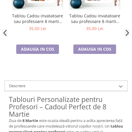
Tablou Cadou invatatoare
Tablou Cadou invatatoare
Ta
sau profesoare 8 martie
sau profesoare 8 martie
s
cu mesaje personalizate
cu mesaje personalizate
cu
35,00 Lei
35,00 Lei
T1016_123
T1016_121
ADAUGA IN COS
ADAUGA IN COS
Descriere
Tablouri Personalizate pentru
Profesori – Cadoul Perfect de 8
Martie
Ziua de
8 Martie
este ocazia ideală pentru a arăta aprecierea față
de profesoarele care modelează viitorul copiilor noștri. Un
tablou
personalizat pentru profesori
este un cadou unic și