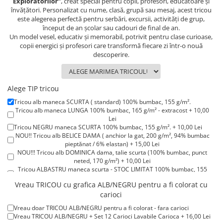
Exploratorilor”
, creat special pentru copii, profesori, educatoare și
Lenjerii de pat pentru copii
învățători. Personalizat cu nume, clasă, grupă sau mesaj, acest tricou
Cadouri Cuplu
este alegerea perfectă pentru serbări, excursii, activități de grup,
început de an școlar sau cadouri de final de an.
Fashion
Un model vesel, educativ și memorabil, potrivit pentru clase curioase,
copii energici și profesori care transformă fiecare zi într-o nouă
Pijamale de CRACIUN
descoperire.
Pijamale de dama
Pijamale de barbati
Halate si capoate
Alege TIP tricou
Pijamale
Tricou alb maneca SCURTA ( standard) 100% bumbac, 155 g/m².
WINTER Collection
Tricou alb maneca LUNGA 100% bumbac, 165 g/m² - extracost + 10,00
Lei
Halate si pijamale Family
Tricou NEGRU maneca SCURTA 100% bumbac, 155 g/m². + 10,00 Lei
NOU!! Tricou alb BELICE DAMA ( anchior la gat, 200 g/m², 94% bumbac
Incaltaminte
pieptănat / 6% elastan) + 15,00 Lei
Seturi elegante femei
NOU!!! Tricou alb DOMINICA dama, talie scurta (100% bumbac, punct
neted, 170 g/m²) + 10,00 Lei
Umbrele
Tricou ALBASTRU maneca scurta - STOC LIMITAT 100% bumbac, 155
Pijamale de copii
g/m². + 15,00 Lei
Vreau TRICOU cu grafica ALB/NEGRU pentru a fi colorat cu
Tricou ROSU maneca scurta 100% bumbac, 155 g/m². + 15,00 Lei
Pijamale BIG SIZE femei
carioci
Tricou POLO alb maneca SCURTA 200-220 g/m² - marimi COPII + 15,00
Cadouri ocazii speciale
Lei
Vreau doar TRICOU ALB/NEGRU pentru a fi colorat - fara carioci
Tricou POLO alb maneca LUNGA 200-220 g/m² marimi COPII + 20,00
Tricouri de craciun
Vreau TRICOU ALB/NEGRU + Set 12 Carioci Lavabile Carioca + 16,00 Lei
Lei