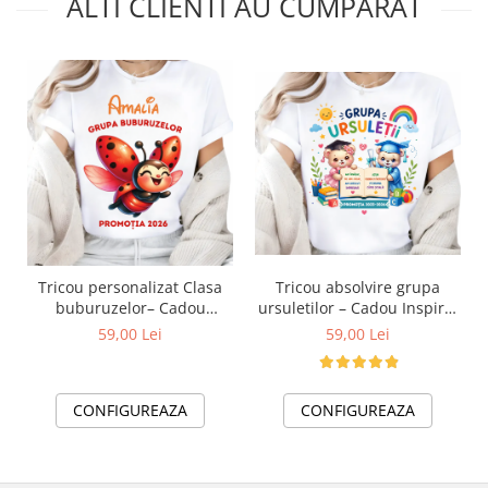
ALTI CLIENTI AU CUMPARAT
Tricou absolvire grupa
Tricou personalizat Clasa
ursuletilor – Cadou Inspirat
buburuzelor– Cadou
pentru Școală
Inspirat pentru Școală
59,00 Lei
59,00 Lei
CONFIGUREAZA
CONFIGUREAZA