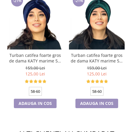
-21%
-21%
Turban catifea foarte gros
Turban catifea foarte gros
de dama KATY marime 58-
de dama KATY marime 58-
60, captuseala polar,
60, captuseala polar,
159,00 Lei
159,00 Lei
culoare bleomarin
culoare verde emerald
125,00 Lei
125,00 Lei
58-60
58-60
ADAUGA IN COS
ADAUGA IN COS