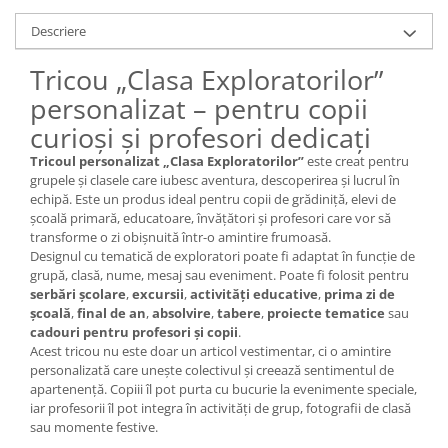
Descriere
Tricou „Clasa Exploratorilor”
personalizat – pentru copii
curioși și profesori dedicați
Tricoul personalizat „Clasa Exploratorilor”
este creat pentru
grupele și clasele care iubesc aventura, descoperirea și lucrul în
echipă. Este un produs ideal pentru copii de grădiniță, elevi de
școală primară, educatoare, învățători și profesori care vor să
transforme o zi obișnuită într-o amintire frumoasă.
Designul cu tematică de exploratori poate fi adaptat în funcție de
grupă, clasă, nume, mesaj sau eveniment. Poate fi folosit pentru
serbări școlare
,
excursii
,
activități educative
,
prima zi de
școală
,
final de an
,
absolvire
,
tabere
,
proiecte tematice
sau
cadouri pentru profesori și copii
.
Acest tricou nu este doar un articol vestimentar, ci o amintire
personalizată care unește colectivul și creează sentimentul de
apartenență. Copiii îl pot purta cu bucurie la evenimente speciale,
iar profesorii îl pot integra în activități de grup, fotografii de clasă
sau momente festive.