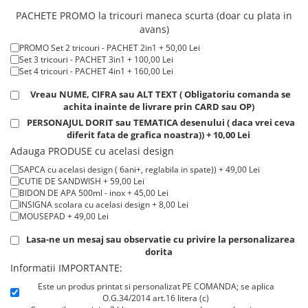
Tricou ROSU maneca LUNGA ( STOC LIMITAT) 100% bumbac, 165 g/m²
Tricouri de cuplu Valentine's Day
PACHETE PROMO la tricouri maneca scurta (doar cu plata in
- extracost + 20,00 Lei
Valentine's Day
avans)
Cadouri pentru Bunici
PROMO Set 2 tricouri - PACHET 2in1 + 50,00 Lei
Set 3 tricouri - PACHET 3in1 + 100,00 Lei
Cadouri pentru Nasi si Fini
Set 4 tricouri - PACHET 4in1 + 160,00 Lei
Cadouri Craciun
Vreau NUME, CIFRA sau ALT TEXT ( Obligatoriu comanda se
Cadouri pentru Mama
achita inainte de livrare prin CARD sau OP)
Cadouri pentru profesori sau absolventi
PERSONAJUL DORIT sau TEMATICA desenului ( daca vrei ceva
Cadouri Back to school
diferit fata de grafica noastra)) + 10,00 Lei
Adauga PRODUSE cu acelasi design
Cadouri de Paște
SAPCA cu acelasi design ( 6ani+, reglabila in spate)) + 49,00 Lei
Cadouri Traditionale Romanesti
CUTIE DE SANDWISH + 59,00 Lei
8 Martie
BIDON DE APA 500ml - inox + 45,00 Lei
INSIGNA scolara cu acelasi design + 8,00 Lei
Cadouri pentru CUPLU El & Ea
MOUSEPAD + 49,00 Lei
Cadouri Iubitori de animale
Lasa-ne un mesaj sau observatie cu privire la personalizarea
Cadouri GRAVIDE
dorita
Cadouri pentru sportivi
Informatii IMPORTANTE:
Cadouri Pensionare
Este un produs printat si personalizat PE COMANDA; se aplica
Cadouri Colegi, sefi sau angajati
O.G.34/2014 art.16 litera (c)