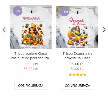
-7%
-15%
Tricou scolare Clasa
Tricou Doamna de
albinutelor personalizat
poveste la Clasa
al
pentru absolventi de
albinutelor pentru scoala
59,00 Lei
59,00 Lei
scoala sau gradinita
sau gradinita ABS1068.41
55,00 Lei
50,00 Lei
CONFIGUREAZA
CONFIGUREAZA