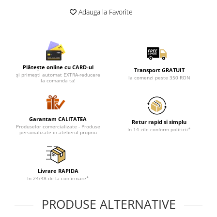
Adauga la Favorite
Plătește online cu CARD-ul
Transport GRATUIT
și primești automat EXTRA-reducere
la comenzi peste 350 RON
la comanda ta!
Garantam CALITATEA
Retur rapid si simplu
Produselor comercializate - Produse
In 14 zile conform politicii*
personalizate in atelierul propriu
Livrare RAPIDA
In 24/48 de la confirmare*
PRODUSE ALTERNATIVE