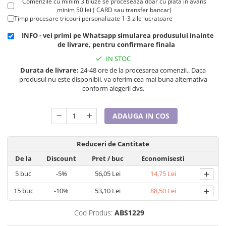
Comenzile cu minim 3 bluze se proceseaza doar cu plata in avans
Cadouri pentru Doctori
minim 50 lei ( CARD sau transfer bancar)
Cadouri pentru Sfânta Maria
Timp procesare tricouri personalizate 1-3 zile lucratoare
Martisoare
INFO - vei primi pe Whatsapp simularea produsului inainte
de livrare, pentru confirmare finala
IN STOC
Durata de livrare:
24-48 ore de la procesarea comenzii.. Daca
produsul nu este disponibil, va oferim cea mai buna alternativa
conform alegerii dvs.
ADAUGA IN COS
Reduceri de Cantitate
De la
Discount
Pret
/ buc
Economisesti
+
5
buc
-5%
56,05 Lei
14,75 Lei
+
15
buc
-10%
53,10 Lei
88,50 Lei
Cod Produs:
ABS1229