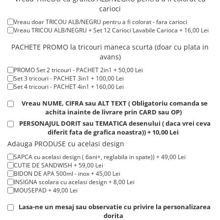
Tricou ROSU maneca scurta 100% bumbac, 155 g/m². + 15,00 Lei
Tricouri de cuplu Valentine's Day
carioci
Tricou POLO alb maneca SCURTA 200-220 g/m² - marimi COPII + 15,00
Lei
Valentine's Day
Vreau doar TRICOU ALB/NEGRU pentru a fi colorat - fara carioci
Tricou POLO alb maneca LUNGA 200-220 g/m² marimi COPII + 20,00
Vreau TRICOU ALB/NEGRU + Set 12 Carioci Lavabile Carioca + 16,00 Lei
Cadouri pentru Bunici
Lei
Tricou ROSU maneca LUNGA ( STOC LIMITAT) 100% bumbac, 165 g/m²
Cadouri pentru Nasi si Fini
PACHETE PROMO la tricouri maneca scurta (doar cu plata in
- extracost + 20,00 Lei
avans)
Cadouri Craciun
PROMO Set 2 tricouri - PACHET 2in1 + 50,00 Lei
Cadouri pentru Mama
Set 3 tricouri - PACHET 3in1 + 100,00 Lei
Cadouri pentru profesori sau absolventi
Set 4 tricouri - PACHET 4in1 + 160,00 Lei
Cadouri Back to school
Vreau NUME, CIFRA sau ALT TEXT ( Obligatoriu comanda se
Cadouri de Paște
achita inainte de livrare prin CARD sau OP)
Cadouri Traditionale Romanesti
PERSONAJUL DORIT sau TEMATICA desenului ( daca vrei ceva
diferit fata de grafica noastra)) + 10,00 Lei
8 Martie
Adauga PRODUSE cu acelasi design
Cadouri pentru CUPLU El & Ea
SAPCA cu acelasi design ( 6ani+, reglabila in spate)) + 49,00 Lei
Cadouri Iubitori de animale
CUTIE DE SANDWISH + 59,00 Lei
Cadouri GRAVIDE
BIDON DE APA 500ml - inox + 45,00 Lei
INSIGNA scolara cu acelasi design + 8,00 Lei
Cadouri pentru sportivi
MOUSEPAD + 49,00 Lei
Cadouri Pensionare
Lasa-ne un mesaj sau observatie cu privire la personalizarea
Cadouri Colegi, sefi sau angajati
dorita