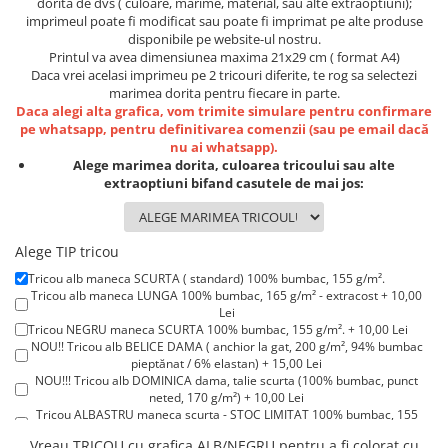
dorita de dvs ( culoare, marime, material, sau alte extraoptiuni);
Lenjerii de pat pentru copii
imprimeul poate fi modificat sau poate fi imprimat pe alte produse
Cadouri Cuplu
disponibile pe website-ul nostru.
Printul va avea dimensiunea maxima 21x29 cm ( format A4)
Fashion
Daca vrei acelasi imprimeu pe 2 tricouri diferite, te rog sa selectezi
Pijamale de CRACIUN
marimea dorita pentru fiecare in parte.
Daca alegi alta grafica, vom trimite simulare pentru confirmare
Pijamale de dama
pe whatsapp, pentru definitivarea comenzii (sau pe email dacă
Pijamale de barbati
nu ai whatsapp).
Alege marimea dorita, culoarea tricoului sau alte
Halate si capoate
extraoptiuni bifand casutele de mai jos:
Pijamale
WINTER Collection
Halate si pijamale Family
Alege TIP tricou
Incaltaminte
Tricou alb maneca SCURTA ( standard) 100% bumbac, 155 g/m².
Tricou alb maneca LUNGA 100% bumbac, 165 g/m² - extracost + 10,00
Seturi elegante femei
Lei
Umbrele
Tricou NEGRU maneca SCURTA 100% bumbac, 155 g/m². + 10,00 Lei
NOU!! Tricou alb BELICE DAMA ( anchior la gat, 200 g/m², 94% bumbac
Pijamale de copii
pieptănat / 6% elastan) + 15,00 Lei
Pijamale BIG SIZE femei
NOU!!! Tricou alb DOMINICA dama, talie scurta (100% bumbac, punct
neted, 170 g/m²) + 10,00 Lei
Cadouri ocazii speciale
Tricou ALBASTRU maneca scurta - STOC LIMITAT 100% bumbac, 155
g/m². + 15,00 Lei
Tricouri de craciun
Vreau TRICOU cu grafica ALB/NEGRU pentru a fi colorat cu