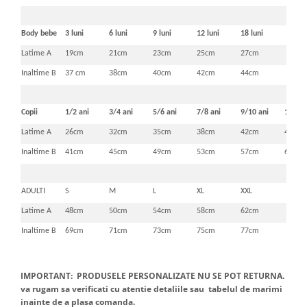
Body bebe
3 luni
6 luni
9 luni
12 luni
18 luni
Latime A
19cm
21cm
23cm
25cm
27cm
Inaltime B
37 cm
38cm
40cm
42cm
44cm
Copii
1/2 ani
3/4 ani
5/6 ani
7/8 ani
9/10 ani
11/12 
Latime A
26cm
32cm
35cm
38cm
42cm
46cm
Inaltime B
41cm
45cm
49cm
53cm
57cm
61cm
ADULTI
S
M
L
XL
XXL
Latime A
48cm
50cm
54cm
58cm
62cm
Inaltime B
69cm
71cm
73cm
75cm
77cm
IMPORTANT: PRODUSELE PERSONALIZATE NU SE POT RETURNA.
va rugam sa verificati cu atentie detaliile sau tabelul de marimi
inainte de a plasa comanda.