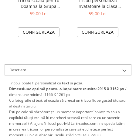
Tr
Tricou scoala pentru
Tricou personalizat
Doamna la Grupa
invatatoare la Clasa
Pe
boboceilor– cadou
buburuzelor– Cadou
59,00 Lei
59,00 Lei
personalizat pentru
Inspirat pentru Școală
E
profesori
CONFIGUREAZA
CONFIGUREAZA
Descriere
Tricoul poate fi personalizat cu
text
și
poză.
Dimensiune optimă pentru o imprimare reusita: 2915 X 3152 px
/
dimensiune minimă: 1166 X 1261 px
Cu fotografie și text, ai ocazia să creezi un tricou fix pe gustul tău sau
al destinatarului.
Ești pe cale să sărbătorești un moment important în viața ta sau a
copilului tău și vrei să îți marchezi această realizare cu un suvenir
memorabil? Ai ajuns în locul potrivit! La E-cadou.com ne specializăm
în crearea tricourilor personalizate care să eticheteze perfect
momentul unic al absolvirii școlii, grădiniței sau liceului.