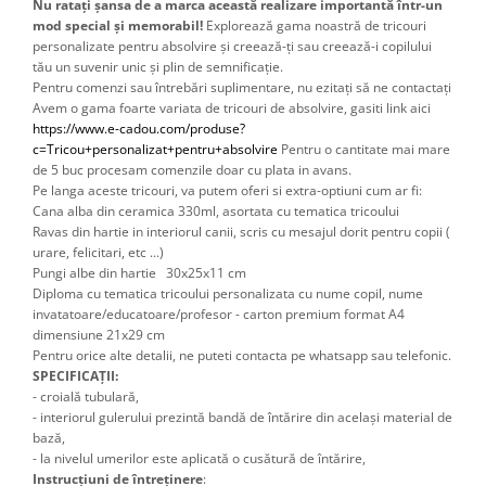
Nu ratați șansa de a marca această realizare importantă într-un
mod special și memorabil!
Explorează gama noastră de tricouri
personalizate pentru absolvire și creează-ți sau creează-i copilului
tău un suvenir unic și plin de semnificație.
Pentru comenzi sau întrebări suplimentare, nu ezitați să ne contactați
Avem o gama foarte variata de tricouri de absolvire, gasiti link aici 
https://www.e-cadou.com/produse?
c=Tricou+personalizat+pentru+absolvire
 Pentru o cantitate mai mare 
de 5 buc procesam comenzile doar cu plata in avans.
Pe langa aceste tricouri, va putem oferi si extra-optiuni cum ar fi: 
Cana alba din ceramica 330ml, asortata cu tematica tricoului
Ravas din hartie in interiorul canii, scris cu mesajul dorit pentru copii ( 
urare, felicitari, etc ...) 
Pungi albe din hartie 30x25x11 cm
Diploma cu tematica tricoului personalizata cu nume copil, nume 
invatatoare/educatoare/profesor - carton premium format A4 
dimensiune 21x29 cm 
Pentru orice alte detalii, ne puteti contacta pe whatsapp sau telefonic.
SPECIFICAȚII:
- croială tubulară,
- interiorul gulerului prezintă bandă de întărire din același material de
bază,
- la nivelul umerilor este aplicată o cusătură de întărire,
Instrucțiuni de întreținere
: