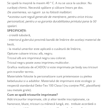
Se spală la mașină la maxim 40 ° C. A nu se usca la uscător. Nu
curățați chimic. Necesită spălare și călcare întors pe dos.
De asemenea, va rugam sa nu folositi inalbitori.
*acestea sunt reguli generale de menținere, pentru orice tricou
personalizat, pentru a va garanta durabilitatea printului pana la 50
spalari.
SPECIFICAȚII:
- croială tubulară,
- interiorul gulerului prezintă bandă de întărire din același material de
bază,
- la nivelul umerilor este aplicată o cusătură de întărire,
Optiune culoare tricou: alb, negru.
Tricoul alb are imprimeul negru sau colorat.
Tricoul negru poate avea imprimeu multicolor.
Grafica realizata de eCADOU si este imprimata pe body sau tricouri
prin transfer termic.
Materialele folosite la personalizare sunt prietenoase cu pielea
bebelusului si a adultilor. Materialul de imprimare este ecologic și
respectă standardul Oeko-Tex 100 Clasa I (nu conține PVC, plastifianți
sau metale grele).
Cum se spală tricourile imprimate?
Atât tricourilor imprimate, cât şi altor textile inscripţionate, ca
hanorace, bluze, tricouri cu mânecă lungă, etc. trebuie acordată o