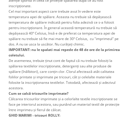
atenţie sporită în ceea ce priveşte spălarea după ce au fost
inscripţionate.
Cel mai important aspect care trebuie avut în vedere este
temperatura apei de spălare. Aceasta nu trebuie să depăşească
temperatura de spălare indicată pentru folia adezivă ce s-a folosit
pentru inscripţionare. În general această temperatură nu trebuie să
depăşească 40º Celsius, însă e de preferat ca temperatura apei de
spălare nu trebuie să fie mai mare de 30º Celsius, cu "imprimeul" pe
dos. A nu se usca la uscător. Nu curățați chimic.
IMPORTANT: nu le spalati mai repede de 48 de ore de la primirea
coletului.
De asemenea, trebuie ţinut cont de faptul că nu trebuie folosiţi la
spălarea textilelor inscripţionate, detergenţi sau alte produse de
spălare (înălbitori), care conţin clor. Clorul afectează atât calitatea
foliilor printate şi imprimate pe tricouri, cât şi celelalte materiale
folosite la inscripţionarea textilelor. Totodată, afectează şi adezivul
acestora.
Cum se calcă tricourile imprimate?
Călcarea tricourilor imprimate şi a celorlalte textile inscripţionate se
face pe interiorul acestora, sau punând un material textil de protecţie
între imprimeu şi fierul de călcat.
GHID MARIMI - tricouri ROLLY: