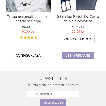
Tricou personalizat pentru
Set cadou Portofel si Curea
absolvire Grupa
de piele ecologica
buburuzelor cu text sau
bleomarin, LYK12006-BLM,
59,00 Lei
189,00 Lei
poze ABS1026
latime curea 3.5cm, e-
50,00 Lei
122,85 Lei
CADOU
125cm/50
135cm/54
CONFIGUREAZA
VEZI VARIANTE
NEWSLETTER
Nu rata ofertele si promotiile noastre