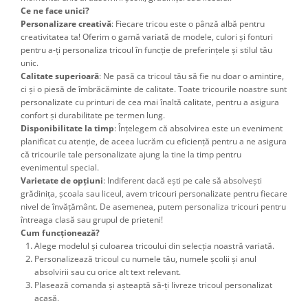
Ce ne face unici?
Personalizare creativă
: Fiecare tricou este o pânză albă pentru
creativitatea ta! Oferim o gamă variată de modele, culori și fonturi
pentru a-ți personaliza tricoul în funcție de preferințele și stilul tău
unic.
Calitate superioară
: Ne pasă ca tricoul tău să fie nu doar o amintire,
ci și o piesă de îmbrăcăminte de calitate. Toate tricourile noastre sunt
personalizate cu printuri de cea mai înaltă calitate, pentru a asigura
confort și durabilitate pe termen lung.
Disponibilitate la timp
: Înțelegem că absolvirea este un eveniment
planificat cu atenție, de aceea lucrăm cu eficiență pentru a ne asigura
că tricourile tale personalizate ajung la tine la timp pentru
evenimentul special.
Varietate de opțiuni
: Indiferent dacă ești pe cale să absolvești
grădinița, școala sau liceul, avem tricouri personalizate pentru fiecare
nivel de învățământ. De asemenea, putem personaliza tricouri pentru
întreaga clasă sau grupul de prieteni!
Cum funcționează?
Alege modelul și culoarea tricoului din selecția noastră variată.
Personalizează tricoul cu numele tău, numele școlii și anul
absolvirii sau cu orice alt text relevant.
Plasează comanda și așteaptă să-ți livreze tricoul personalizat
acasă.