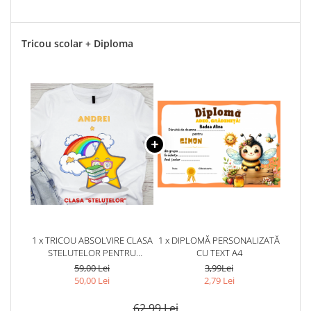
Tricou scolar + Diploma
1 x TRICOU ABSOLVIRE CLASA
1 x DIPLOMĂ PERSONALIZATĂ
STELUTELOR PENTRU
CU TEXT A4
EDUCATOARE, ELEVI CLASA 4
59,00 Lei
3,99Lei
SAU GRADINITA ABS10892
50,00 Lei
2,79 Lei
62,99 Lei