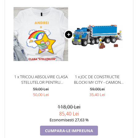
1 x TRICOU ABSOLVIRE CLASA
1 x JOC DE CONSTRUCTIE
STELUTELOR PENTRU
BLOCKI MY CITY - CAMION
EDUCATOARE, ELEVI CLASA 4
(163 PIESE)
59,00 Lei
59,00Lei
SAU GRADINITA ABS10892
50,00 Lei
35,40 Lei
118,00 Lei
85,40 Lei
Economisesti 27,63 %
CUMPARA-LE IMPREUNA