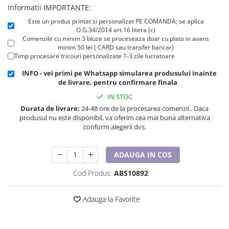
Cadouri pentru Doctori
Informatii IMPORTANTE:
Cadouri pentru Sfânta Maria
Este un produs printat si personalizat PE COMANDA; se aplica
O.G.34/2014 art.16 litera (c)
Martisoare
Comenzile cu minim 3 bluze se proceseaza doar cu plata in avans
minim 50 lei ( CARD sau transfer bancar)
Timp procesare tricouri personalizate 1-3 zile lucratoare
INFO - vei primi pe Whatsapp simularea produsului inainte
de livrare, pentru confirmare finala
IN STOC
Durata de livrare:
24-48 ore de la procesarea comenzii.. Daca
produsul nu este disponibil, va oferim cea mai buna alternativa
conform alegerii dvs.
ADAUGA IN COS
Cod Produs:
ABS10892
Adauga la Favorite