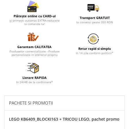
Plătește online cu CARD-ul
Transport GRATUIT
și primești automat EXTRA-reducere
la comenzi peste 350 RON
la comanda ta!
Garantam CALITATEA
Retur rapid si simplu
Produselor comercializate - Produse
In 14 zile conform politicii*
personalizate in atelierul propriu
Livrare RAPIDA
In 24/48 de la confirmare*
PACHETE SI PROMOTII
LEGO KB6409_BLOCKI163 + TRICOU LEGO, pachet promo