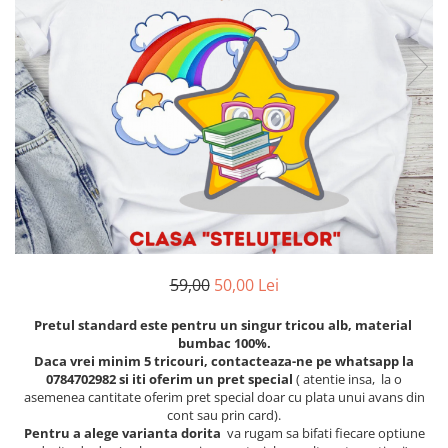
Etichete scolare
Cadouri barbati
Sepci personalizate
Seturi cadou barbati
Seturi cadou barbati portofel si curea
Bannere personalizate scoli si gradinite
Ceasuri pentru EL
Caserole personalizate sandwich
Cadouri craciun barbati
Saculeti personalizati
Cadouri personalizate barbati
Sticla de apa personalizata
Cadouri copii
Agende si caiete personalizate
Caciuli copii
Cadouri copii bebelusi 0+
Lenjerii de pat Disney
59,00
50,00 Lei
Cadouri copii 1 an
Cadouri craciun copii
Pretul standard este pentru un singur tricou alb, material
bumbac 100%.
Colectia Disney
Daca vrei minim 5 tricouri, contacteaza-ne pe whatsapp la
Sticlă pentru apa Personalizată
0784702982 si iti oferim un pret special
( atentie insa, la o
asemenea cantitate oferim pret special doar cu plata unui avans din
Sepci personalizate
cont sau prin card).
Seturi cadou pentru copii KID's Collection
Pentru a alege varianta dorita
va rugam sa bifati fiecare optiune