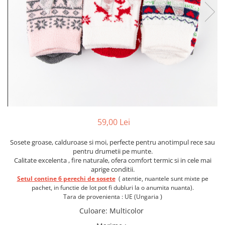
Etichete scolare
Cadouri barbati
Sepci personalizate
Seturi cadou barbati
Seturi cadou barbati portofel si curea
Bannere personalizate scoli si gradinite
Ceasuri pentru EL
Caserole personalizate sandwich
Cadouri craciun barbati
Saculeti personalizati
Cadouri personalizate barbati
Sticla de apa personalizata
Cadouri copii
Agende si caiete personalizate
Caciuli copii
59,00 Lei
Cadouri copii bebelusi 0+
Lenjerii de pat Disney
Sosete groase, calduroase si moi, perfecte pentru anotimpul rece sau
Cadouri copii 1 an
pentru drumetii pe munte.
Calitate excelenta , fire naturale, ofera comfort termic si in cele mai
Cadouri craciun copii
aprige conditii.
Colectia Disney
Setul contine 6 perechi de sosete
( atentie, nuantele sunt mixte pe
pachet, in functie de lot pot fi dubluri la o anumita nuanta).
Sticlă pentru apa Personalizată
)
Tara de provenienta : UE (Ungaria
Sepci personalizate
Culoare
:
Multicolor
Seturi cadou pentru copii KID's Collection