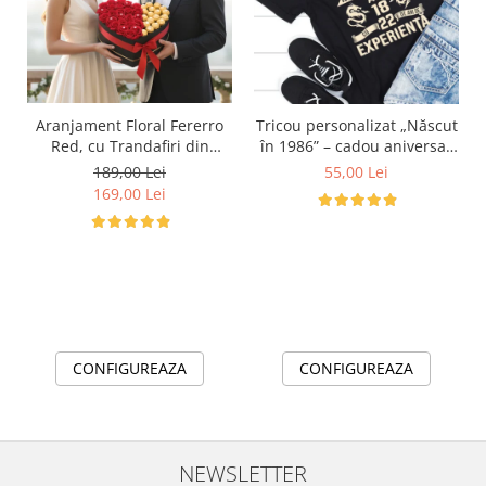
Aranjament Floral Fererro
Tricou personalizat „Născut
Red, cu Trandafiri din
în 1986” – cadou aniversar
sapun
cu mesaj amuzant
189,00 Lei
55,00 Lei
169,00 Lei
CONFIGUREAZA
CONFIGUREAZA
NEWSLETTER