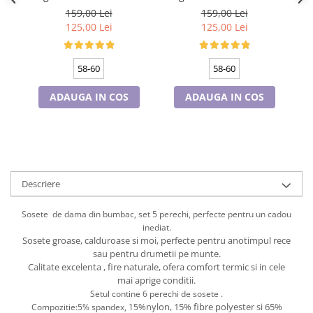
Cadouri pentru Doctori
marime 58-60, captuseala
marime 58-60, captuseala
ma
159,00 Lei
159,00 Lei
polar, culoare bleomarin
polar, culoare verde
Cadouri pentru Sfânta Maria
125,00 Lei
125,00 Lei
emerald
Martisoare
58-60
58-60
ADAUGA IN COS
ADAUGA IN COS
Descriere
Sosete de dama din bumbac, set 5 perechi, perfecte pentru un cadou
inediat.
Sosete groase, calduroase si moi, perfecte pentru anotimpul rece
sau pentru drumetii pe munte.
Calitate excelenta , fire naturale, ofera comfort termic si in cele
mai aprige conditii.
Setul contine 6 perechi de sosete .
%nylon, 15% fibre polyester si 65%
Compozitie:5% spandex, 15