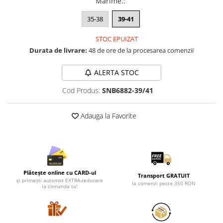
Marime.
:
Lenjerii de pat pentru copii
Cadouri Cuplu
35-38
39-41
Fashion
STOC EPUIZAT
Pijamale de CRACIUN
Durata de livrare:
48 de ore de la procesarea comenzii
Pijamale de dama
Pijamale de barbati
ALERTA STOC
Halate si capoate
Cod Produs:
SNB6882-39/41
Pijamale
WINTER Collection
Adauga la Favorite
Halate si pijamale Family
Incaltaminte
Seturi elegante femei
Umbrele
Plătește online cu CARD-ul
Pijamale de copii
Transport GRATUIT
și primești automat EXTRA-reducere
la comenzi peste 350 RON
la comanda ta!
Pijamale BIG SIZE femei
Cadouri ocazii speciale
Tricouri de craciun