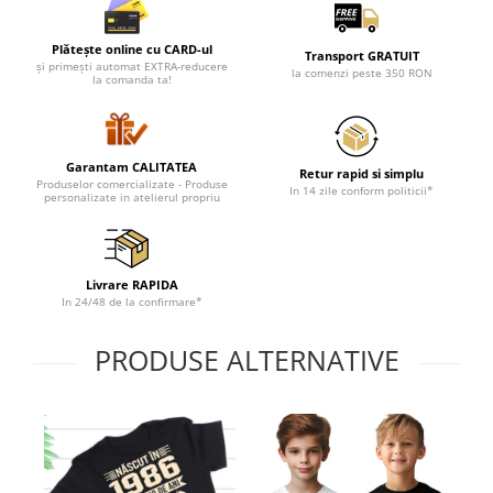
Lenjerii de pat pentru copii
Cadouri Cuplu
Plătește online cu CARD-ul
Transport GRATUIT
Fashion
și primești automat EXTRA-reducere
la comenzi peste 350 RON
la comanda ta!
Pijamale de CRACIUN
Pijamale de dama
Pijamale de barbati
Garantam CALITATEA
Retur rapid si simplu
Produselor comercializate - Produse
Halate si capoate
In 14 zile conform politicii*
personalizate in atelierul propriu
Pijamale
WINTER Collection
Halate si pijamale Family
Livrare RAPIDA
Incaltaminte
In 24/48 de la confirmare*
Seturi elegante femei
PRODUSE ALTERNATIVE
Umbrele
Pijamale de copii
Pijamale BIG SIZE femei
Cadouri ocazii speciale
Tricouri de craciun