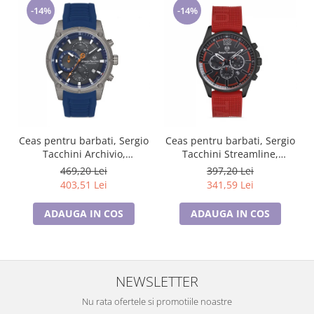
-14%
-14%
Ceas pentru barbati, Sergio
Ceas pentru barbati, Sergio
Tacchini Archivio,
Tacchini Streamline,
ST.1.10186.4
ST.1.10210.1
469,20 Lei
397,20 Lei
403,51 Lei
341,59 Lei
ADAUGA IN COS
ADAUGA IN COS
NEWSLETTER
Nu rata ofertele si promotiile noastre