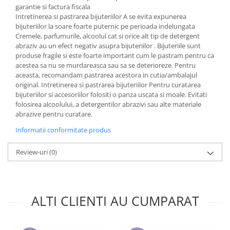
Cadouri pentru Doctori
garantie si factura fiscala
Intretinerea si pastrarea bijuteriilor A se evita expunerea
Cadouri pentru Sfânta Maria
bijuteriilor la soare foarte puternic pe perioada indelungata
Martisoare
Cremele, parfumurile, alcoolul cat si orice alt tip de detergent
abraziv au un efect negativ asupra bijuteriilor . Bijuteriile sunt
produse fragile si este foarte important cum le pastram pentru ca
acestea sa nu se murdareasca sau sa se deterioreze. Pentru
aceasta, recomandam pastrarea acestora in cutia/ambalajul
original. Intretinerea si pastrarea bijuteriilor Pentru curatarea
bijuteriilor si accesoriilor folositi o panza uscata si moale. Evitati
folosirea alcoolului, a detergentilor abrazivi sau alte materiale
abrazive pentru curatare.
Informatii conformitate produs
Review-uri
(0)
ALTI CLIENTI AU CUMPARAT