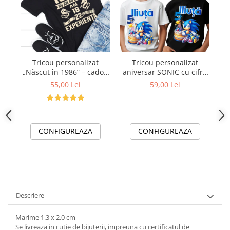
Tricouri de cuplu Valentine's Day
Valentine's Day
Cadouri pentru Bunici
Cadouri pentru Nasi si Fini
Cadouri Craciun
Tricou personalizat
Tricou personalizat
„Născut în 1986” – cadou
aniversar SONIC cu cifra
Cadouri pentru Mama
aniversar cu mesaj
aniversara TAS101
Un
55,00 Lei
59,00 Lei
Cadouri pentru profesori sau absolventi
amuzant
Cadouri Back to school
Cadouri de Paște
Cadouri Traditionale Romanesti
CONFIGUREAZA
CONFIGUREAZA
8 Martie
Cadouri pentru CUPLU El & Ea
Cadouri Iubitori de animale
Cadouri GRAVIDE
Cadouri pentru sportivi
Descriere
Cadouri Pensionare
Marime 1.3 x 2.0 cm
Cadouri Colegi, sefi sau angajati
Se livreaza in cutie de bijuterii, impreuna cu certificatul de