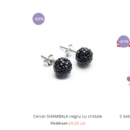
Cadouri pentru Doctori
Cadouri pentru Sfânta Maria
Martisoare
-63%
-61%
Cercei SHAMBALA negru cu cristale
5 Set
79,00 Lei
29,00 Lei