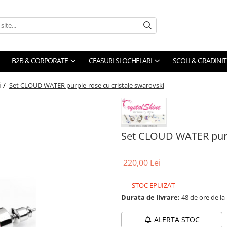
B2B & CORPORATE
CEASURI SI OCHELARI
SCOLI & GRADINIT
i /
Set CLOUD WATER purple-rose cu cristale swarovski
Set CLOUD WATER purpl
220,00 Lei
STOC EPUIZAT
Durata de livrare:
48 de ore de la
ALERTA STOC