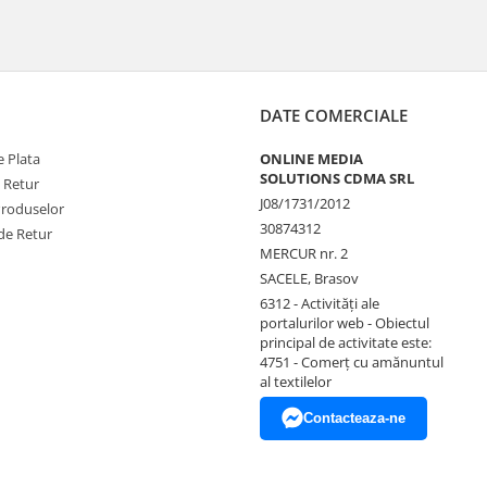
DATE COMERCIALE
 Plata
ONLINE MEDIA
SOLUTIONS CDMA SRL
e Retur
J08/1731/2012
Produselor
30874312
de Retur
MERCUR nr. 2
SACELE, Brasov
6312 - Activităţi ale
portalurilor web - Obiectul
principal de activitate este:
4751 - Comerţ cu amănuntul
al textilelor
Contacteaza-ne