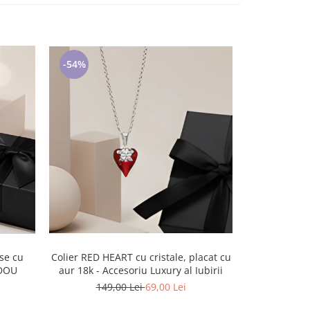
-54%
-40%
Colier RED HEART cu cristale, placat cu
Set Bratara Bu
ADOU
aur 18k - Accesoriu Luxury al Iubirii
cercei asor
149,00 Lei
69,00 Lei
149