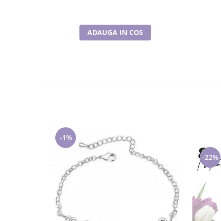
ADAUGA IN COS
-1%
-22%