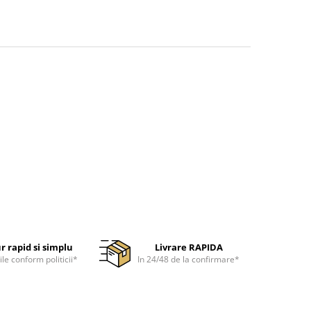
r rapid si simplu
Livrare RAPIDA
ile conform politicii*
In 24/48 de la confirmare*