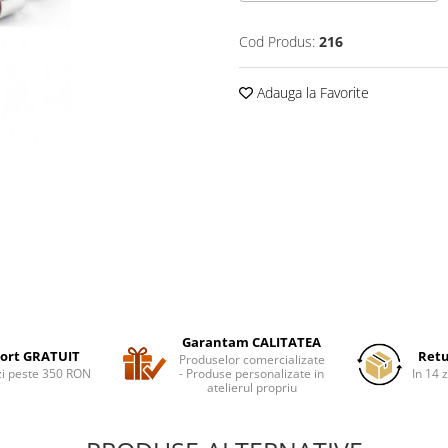
Cod Produs:
216
Adauga la Favorite
Garantam CALITATEA
ort GRATUIT
Retu
Produselor comercializate
i peste 350 RON
- Produse personalizate in
In 14 z
atelierul propriu