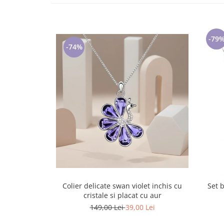
Lenjerii de pat pentru copii
Cadouri Cuplu
Fashion
-79
-74%
Pijamale de CRACIUN
Pijamale de dama
Pijamale de barbati
Halate si capoate
Pijamale
WINTER Collection
Halate si pijamale Family
Incaltaminte
Seturi elegante femei
Umbrele
Pijamale de copii
Colier delicate swan violet inchis cu
Set b
Pijamale BIG SIZE femei
cristale si placat cu aur
Cadouri ocazii speciale
149,00 Lei
39,00 Lei
Tricouri de craciun