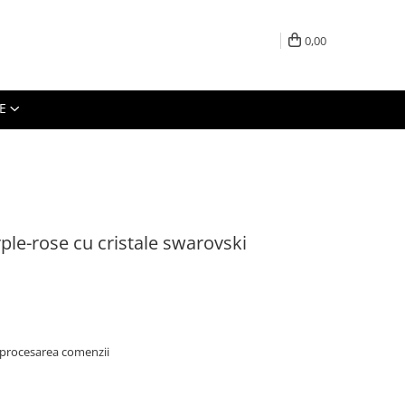
0,00
E
e-rose cu cristale swarovski
 procesarea comenzii