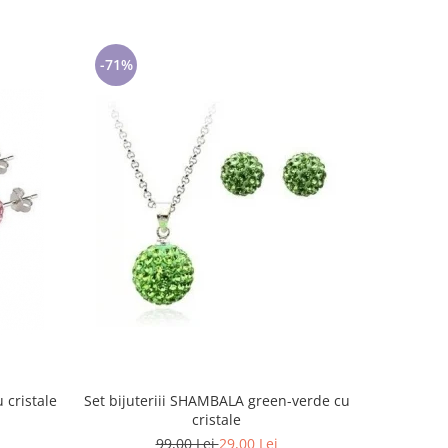
-71%
-71%
 cristale
Set bijuteriii SHAMBALA green-verde cu
Set bijute
cristale
99,00 Lei
29,00 Lei