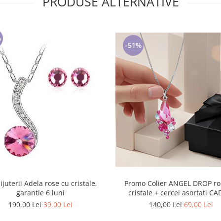
PRODUSE ALTERNATIVE
%
-51%
ijuterii Adela rose cu cristale,
Promo Colier ANGEL DROP rose cu
garantie 6 luni
cristale + cercei asortati C
190,00 Lei
39,00 Lei
140,00 Lei
69,00 Lei