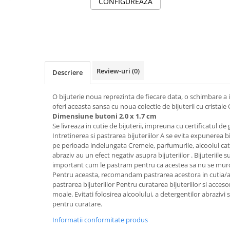
CONFIGUREAZA
Tricouri de cuplu Valentine's Day
Valentine's Day
Cadouri pentru Bunici
Cadouri pentru Nasi si Fini
Cadouri Craciun
Review-uri
(0)
Descriere
Cadouri pentru Mama
Cadouri pentru profesori sau absolventi
O bijuterie noua reprezinta de fiecare data, o schimbare a i
Cadouri Back to school
oferi aceasta sansa cu noua colectie de bijuterii cu cristale 
Cadouri de Paște
Dimensiune butoni 2.0 x 1.7 cm
Se livreaza in cutie de bijuterii, impreuna cu certificatul de 
Cadouri Traditionale Romanesti
Intretinerea si pastrarea bijuteriilor A se evita expunerea bi
8 Martie
pe perioada indelungata Cremele, parfumurile, alcoolul cat s
Cadouri pentru CUPLU El & Ea
abraziv au un efect negativ asupra bijuteriilor . Bijuteriile s
important cum le pastram pentru ca acestea sa nu se murd
Cadouri Iubitori de animale
Pentru aceasta, recomandam pastrarea acestora in cutia/amb
Cadouri GRAVIDE
pastrarea bijuteriilor Pentru curatarea bijuteriilor si accesor
Cadouri pentru sportivi
moale. Evitati folosirea alcoolului, a detergentilor abrazivi
pentru curatare.
Cadouri Pensionare
Informatii conformitate produs
Cadouri Colegi, sefi sau angajati