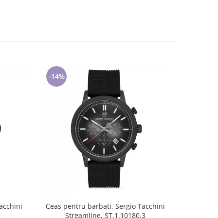
-14%
-14%
acchini
Ceas pentru barbati, Sergio Tacchini
Ceas pen
Streamline, ST.1.10180.3
A