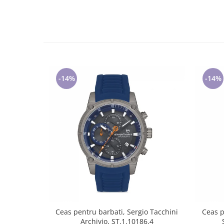
Cadouri pentru Doctori
Cadouri pentru Sfânta Maria
Martisoare
-14%
-14%
Ceas pentru barbati, Sergio Tacchini
Ceas p
Archivio, ST.1.10186.4