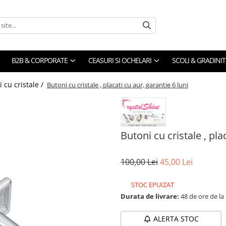
B2B & CORPORATE
CEASURI SI OCHELARI
SCOLI & GRADINIT
 cu cristale /
Butoni cu cristale , placati cu aur, garantie 6 luni
Butoni cu cristale , pla
100,00 Lei
45,00 Lei
STOC EPUIZAT
Durata de livrare:
48 de ore de la
ALERTA STOC