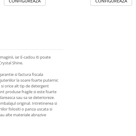
CONFIGUREAZA
CONFIGUREAZA
maginii, iar E-cadou iti poate
Crystal Shine.
garantie si factura fiscala
juteriilor la soare foarte puternic
i orice alt tip de detergent
unt produse fragile si este foarte
areasca sau sa se deterioreze.
alajul original. Intretinerea si
iilor folositi o panza uscata si
 sau alte materiale abrazive