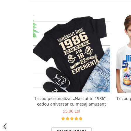
Lenjerii de pat pentru copii
Cadouri Cuplu
Fashion
Pijamale de CRACIUN
Pijamale de dama
Pijamale de barbati
Halate si capoate
Pijamale
WINTER Collection
Halate si pijamale Family
Incaltaminte
Seturi elegante femei
Umbrele
Tricou personalizat „Născut în 1986” –
Tricou 
Pijamale de copii
cadou aniversar cu mesaj amuzant
55,00 Lei
Pijamale BIG SIZE femei
Cadouri ocazii speciale
Tricouri de craciun