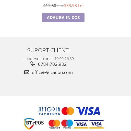
411,60 Lei
353,98 Lei
4
ADAUGA IN COS
SUPORT CLIENTI
Luni - Vineri orele 10.00-16.30
0784.702.982
office@e-cadou.com