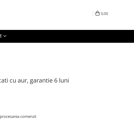
0,00
E
cati cu aur, garantie 6 luni
 procesarea comenzii