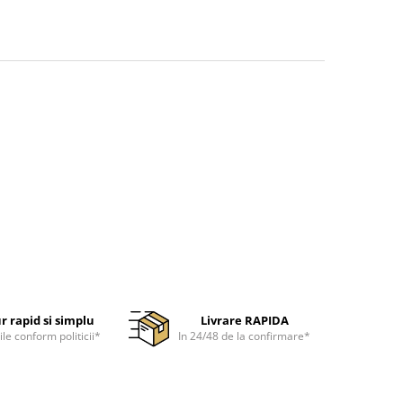
r rapid si simplu
Livrare RAPIDA
ile conform politicii*
In 24/48 de la confirmare*