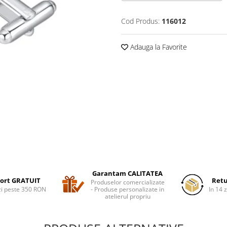
Cod Produs:
116012
Adauga la Favorite
Garantam CALITATEA
ort GRATUIT
Retu
Produselor comercializate
i peste 350 RON
- Produse personalizate in
In 14 z
atelierul propriu