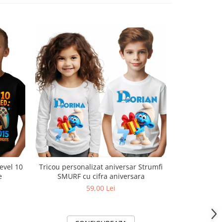
-27%
evel 10
Tricou personalizat aniversar Strumfi
Tricouri Famil
e
SMURF cu cifra aniversara
personali
11256
59,00 Lei
75