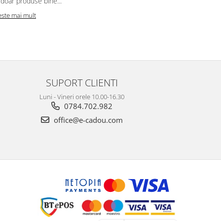
doar produse bine...
persoane ale
este mai mult
Citeste mai m
SUPORT CLIENTI
Luni - Vineri orele 10.00-16.30
0784.702.982
office@e-cadou.com