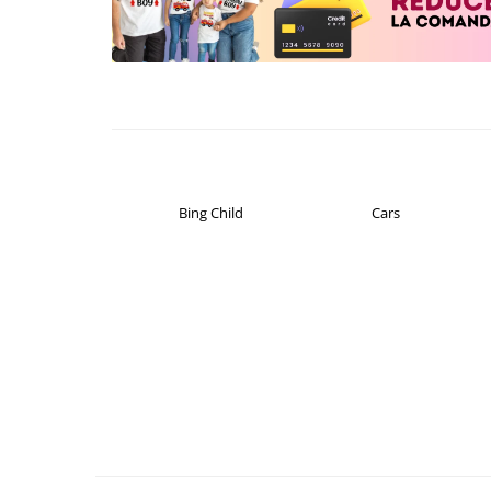
Cadouri pentru Doctori
Cadouri pentru Sfânta Maria
Martisoare
Bing Child
Cars