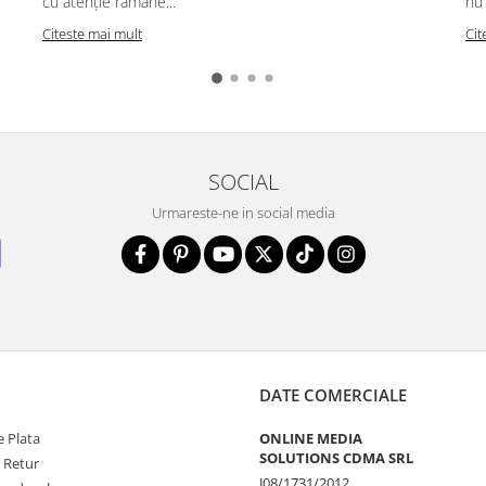
cu atenție rămâne...
nu 
Citeste mai mult
Cit
SOCIAL
Urmareste-ne in social media
DATE COMERCIALE
 Plata
ONLINE MEDIA
SOLUTIONS CDMA SRL
e Retur
J08/1731/2012