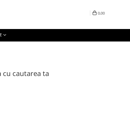
0,00
E
a cu cautarea ta