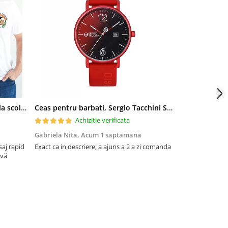
Tricou scoala cu emblema si sigla scolii pentru elevi ABS10913
Ceas pentru barbati, Sergio Tacchini Streamline, ST.1.10116.1
Achizitie verificata
Ac
Gabriela Nita,
Acum 1 saptamana
Neagu Madali
aj rapid
Exact ca in descriere; a ajuns a 2 a zi comanda
Va mulțumesc fr
 vă
materialul este 