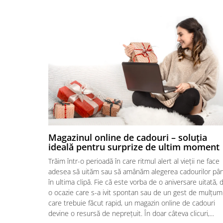
Magazinul online de cadouri – soluția
ideală pentru surprize de ultim moment
Trăim într-o perioadă în care ritmul alert al vieții ne face
adesea să uităm sau să amânăm alegerea cadourilor pâ
în ultima clipă. Fie că este vorba de o aniversare uitată, 
o ocazie care s-a ivit spontan sau de un gest de mulțum
care trebuie făcut rapid, un magazin online de cadouri
devine o resursă de neprețuit. În doar câteva clicuri,...