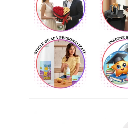
Lenjerii de pat pentru copii
Cadouri Cuplu
Fashion
Pijamale de CRACIUN
Pijamale de dama
Pijamale de barbati
Halate si capoate
Pijamale
WINTER Collection
Halate si pijamale Family
Incaltaminte
Seturi elegante femei
Umbrele
Pijamale de copii
Pijamale BIG SIZE femei
Cadouri ocazii speciale
Tricouri de craciun