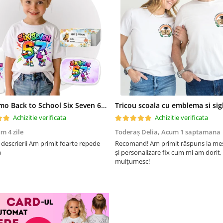
Set Promo Back to School Six Seven 67 – Tricou + Cutie + Bidon Personalizat pentru copilul tău
Achizitie verificata
Achizitie verificata
m 4 zile
Toderaș Delia,
Acum 1 saptamana
m primit foarte repede
Recomand! Am primit răspuns la mes
a
și personalizare fix cum mi am dorit,
mulțumesc!