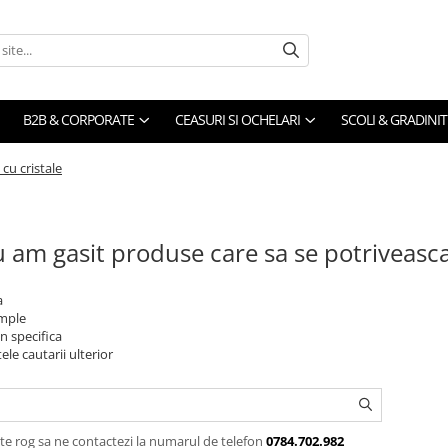
B2B & CORPORATE
CEASURI SI OCHELARI
SCOLI & GRADINIT
cu cristale
 am gasit produse care sa se potriveasc
a
imple
n specifica
ele cautarii ulterior
te rog sa ne contactezi la numarul de telefon
0784.702.982