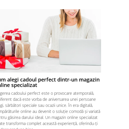
m alegi cadoul perfect dintr-un magazin
Combinați
line specializat
aranjame
egerea cadoului perfect este o provocare atemporală,
În lumea dar
diferent dacă este vorba de aniversarea unei persoane
multă emoție
gi, sărbători speciale sau ocazii unice. În era digitală,
proaspete. A
părăturile online au devenit o soluție comodă și variată
savoarea des
tru găsirea darului ideal. Un magazin online specializat
multisenzoria
ate transforma complet această experiență, oferindu-ți
răsfață papi