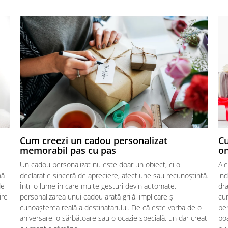
Cum creezi un cadou personalizat
Cu
memorabil pas cu pas
on
Un cadou personalizat nu este doar un obiect, ci o
Al
nă
declarație sinceră de apreciere, afecțiune sau recunoștință.
in
de
Într-o lume în care multe gesturi devin automate,
dra
ire
personalizarea unui cadou arată grijă, implicare și
cum
cunoașterea reală a destinatarului. Fie că este vorba de o
pen
aniversare, o sărbătoare sau o ocazie specială, un dar creat
po