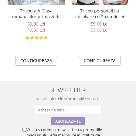
Tricou alb Clasa
Tricou personalizat
romanasilor prima zi de
absolvire cu Strumfii cei
gradinita sau scoala din
isteti
59,00 Lei
59,00 Lei
bumbac ABS1133
49,00 Lei
55,00 Lei
CONFIGUREAZA
CONFIGUREAZA
NEWSLETTER
Nu rata ofertele si promotiile noastre
Vreau sa primesc newsletter cu promotiile
magazinului. Afla mai multe in
Politica de