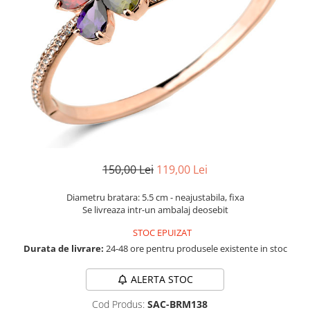
Etichete scolare
Cadouri barbati
Sepci personalizate
Seturi cadou barbati
Seturi cadou barbati portofel si curea
Bannere personalizate scoli si gradinite
Ceasuri pentru EL
Caserole personalizate sandwich
Cadouri craciun barbati
Saculeti personalizati
Cadouri personalizate barbati
Sticla de apa personalizata
Cadouri copii
Agende si caiete personalizate
Caciuli copii
150,00 Lei
119,00 Lei
Cadouri copii bebelusi 0+
Lenjerii de pat Disney
Diametru bratara: 5.5 cm - neajustabila, fixa
Cadouri copii 1 an
Se livreaza intr-un ambalaj deosebit
Cadouri craciun copii
STOC EPUIZAT
Colectia Disney
Durata de livrare:
24-48 ore pentru produsele existente in stoc
Sticlă pentru apa Personalizată
Sepci personalizate
ALERTA STOC
Seturi cadou pentru copii KID's Collection
Cod Produs:
SAC-BRM138