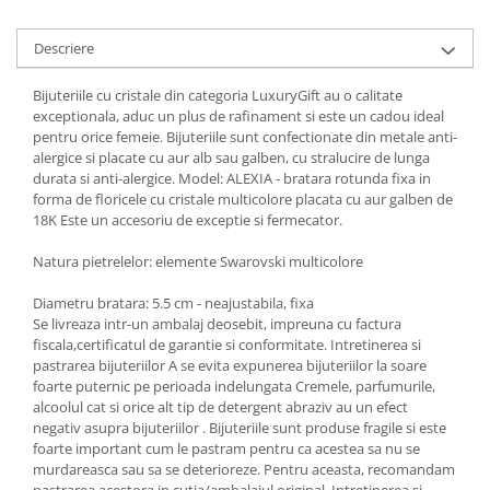
Cadouri pentru Doctori
Cadouri pentru Sfânta Maria
Descriere
Martisoare
Bijuteriile cu cristale din categoria LuxuryGift au o calitate
exceptionala, aduc un plus de rafinament si este un cadou ideal
pentru orice femeie. Bijuteriile sunt confectionate din metale anti-
alergice si placate cu aur alb sau galben, cu stralucire de lunga
durata si anti-alergice. Model: ALEXIA - bratara rotunda fixa in
forma de floricele cu cristale multicolore placata cu aur galben de
18K Este un accesoriu de exceptie si fermecator.
Natura pietrelelor: elemente Swarovski multicolore
Diametru bratara: 5.5 cm - neajustabila, fixa
Se livreaza intr-un ambalaj deosebit, impreuna cu factura
fiscala,certificatul de garantie si conformitate. Intretinerea si
pastrarea bijuteriilor A se evita expunerea bijuteriilor la soare
foarte puternic pe perioada indelungata Cremele, parfumurile,
alcoolul cat si orice alt tip de detergent abraziv au un efect
negativ asupra bijuteriilor . Bijuteriile sunt produse fragile si este
foarte important cum le pastram pentru ca acestea sa nu se
murdareasca sau sa se deterioreze. Pentru aceasta, recomandam